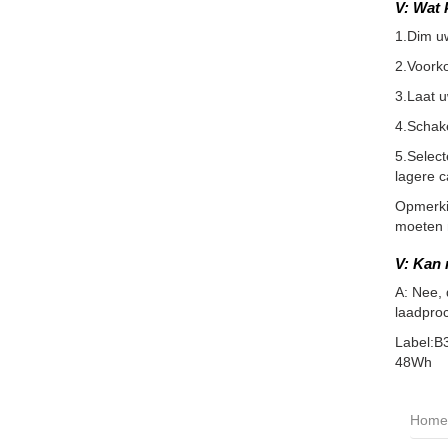
V: Wat 
1.Dim u
2.Voorko
3.Laat 
4.Schake
5.Select
lagere c
Opmerkin
moeten m
V: Kan 
A: Nee,
laadproc
Label:B
48Wh
Home