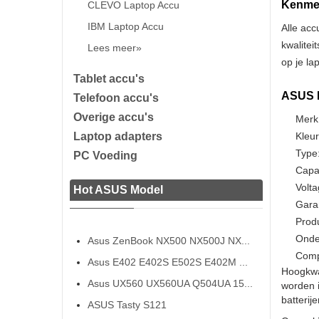
Kenmer
CLEVO Laptop Accu
IBM Laptop Accu
Alle acc
kwalitei
Lees meer»
op je la
Tablet accu's
ASUS B
Telefoon accu's
Overige accu's
Merk
Laptop adapters
Kleur
Type:
PC Voeding
Capa
Volta
Hot ASUS Model
Gara
Prod
Onde
Asus ZenBook NX500 NX500J NX...
Comp
Asus E402 E402S E502S E402M ...
Hoogkwa
Asus UX560 UX560UA Q504UA 15...
worden 
batterij
ASUS Tasty S121