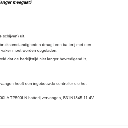
 langer meegaat?
schijven) uit.
bruiksomstandigheden draagt een batterij met een
ze vaker moet worden opgeladen.
ld dat de bedrijfstijd niet langer bevredigend is,
angen heeft een ingebouwde controller die het
500LA TP500LN batterij vervangen, B31N1345 11.4V