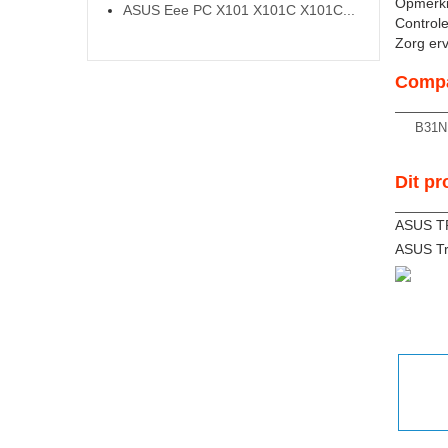
Opmerki
ASUS Eee PC X101 X101C X101C...
Controle
Zorg ervo
Compa
B31N
Dit pr
ASUS T
ASUS Tr