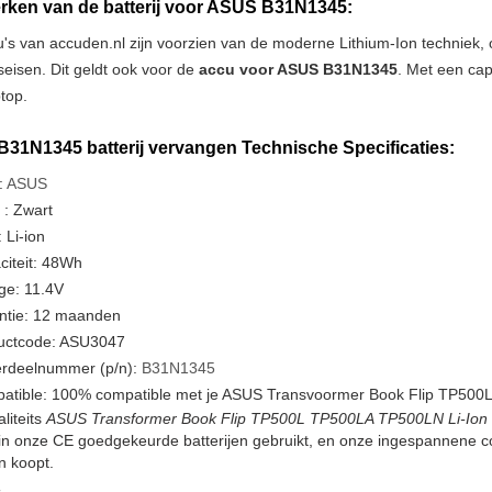
ken van de batterij voor ASUS B31N1345:
u's van accuden.nl zijn voorzien van de moderne Lithium-Ion techniek
tseisen. Dit geldt ook voor de
accu voor ASUS B31N1345
. Met een cap
ptop.
31N1345 batterij vervangen Technische Specificaties:
:
ASUS
 : Zwart
 Li-ion
citeit: 48Wh
ge: 11.4V
ntie: 12 maanden
uctcode: ASU3047
rdeelnummer (p/n):
B31N1345
atible: 100% compatible met je ASUS Transvoormer Book Flip TP500
liteits
ASUS Transformer Book Flip TP500L TP500LA TP500LN Li-Ion B
in onze CE goedgekeurde batterijen gebruikt, en onze ingespannene c
en koopt.