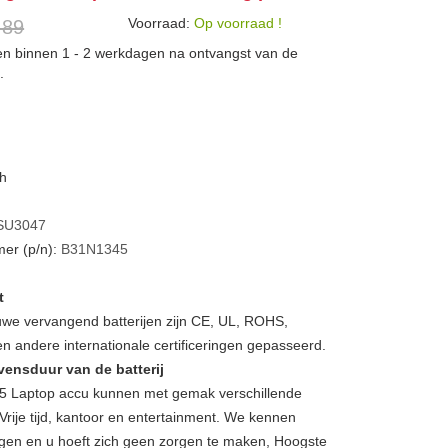
Voorraad:
Op voorraad !
 89
den binnen 1 - 2 werkdagen na ontvangst van de
.
Wh
SU3047
er (p/n):
B31N1345
t
we vervangend batterijen zijn CE, UL, ROHS,
 andere internationale certificeringen gepasseerd.
vensduur van de batterij
Laptop accu kunnen met gemak verschillende
Vrije tijd, kantoor en entertainment. We kennen
gen en u hoeft zich geen zorgen te maken, Hoogste