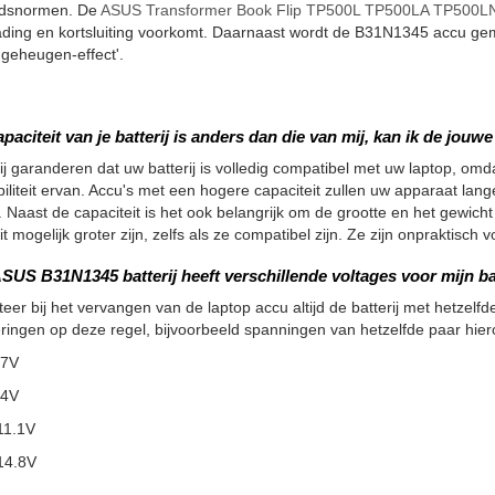
eidsnormen. De
ASUS Transformer Book Flip TP500L TP500LA TP500LN 
ading en kortsluiting voorkomt. Daarnaast wordt de B31N1345 accu ge
'geheugen-effect'.
apaciteit van je batterij is anders dan die van mij, kan ik de jou
ij garanderen dat uw batterij is volledig compatibel met uw laptop, omdat
iliteit ervan. Accu's met een hogere capaciteit zullen uw apparaat la
 Naast de capaciteit is het ook belangrijk om de grootte en het gewicht
it mogelijk groter zijn, zelfs als ze compatibel zijn. Ze zijn onpraktisc
SUS B31N1345 batterij heeft verschillende voltages voor mijn ba
teer bij het vervangen van de laptop accu altijd de batterij met hetzelfde
ringen op deze regel, bijvoorbeeld spanningen van hetzelfde paar hier
.7V
.4V
11.1V
14.8V