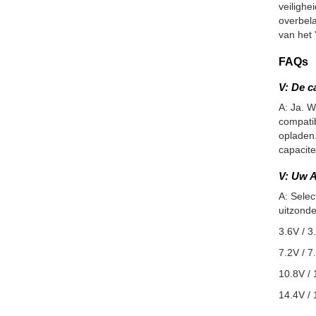
veiligh
overbel
van het 
FAQs
V: De c
A: Ja. W
compatib
opladen.
capacite
V: Uw A
A: Selec
uitzonde
3.6V / 3
7.2V / 7
10.8V / 
14.4V / 