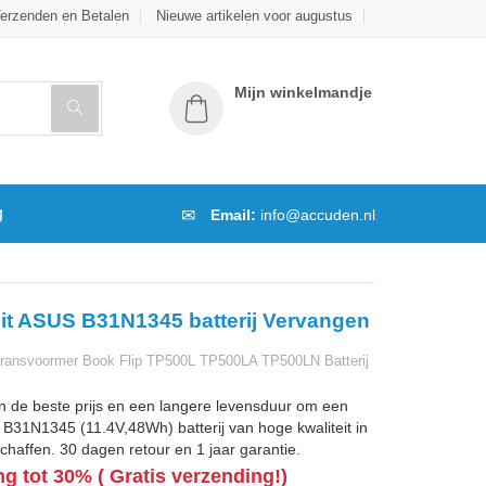
erzenden en Betalen
Nieuwe artikelen voor augustus
Mijn winkelmandje
g
Email:
info@accuden.nl
it ASUS B31N1345 batterij Vervangen
ansvoormer Book Flip TP500L TP500LA TP500LN Batterij
n de beste prijs en een langere levensduur om een
31N1345 (11.4V,48Wh) batterij van hoge kwaliteit in
chaffen. 30 dagen retour en 1 jaar garantie.
ng tot 30% ( Gratis verzending!)