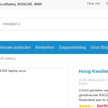
Over ons
V
cu/Batterij, B31N1345, 48Wh
Nieuwe producten
Bestsellers
Dagaanbieding
Onze Blo
5 batterij
Hoog Kwalite
11.4V 48Wh ASUS Tr
Kopen
U kunt genieten va
gloednieuwe ASUS B
Nederland aan te s
korti