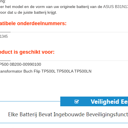
ng:
er het model en de vorm van uw originele batterij van de
ASUS B31N1
or dat u de juiste batterij krijgt.
tibele onderdeelnummers:
1345
oduct is geschikt voor:
P500 0B200-00990100
ansformator Buch Flip TP500L TP500LA TP500LN