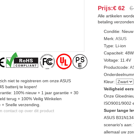
Prijs:€ 62
€
Alle artikelen wor
betaling verzonden
Conditie: Nieuw
Merk:
ASUS
Type: Li-ion
Capaciteit: 48
Voltage: 11.4V
Productcode:
A
Onderdeelnumm
zich niet te registreren om onze ASUS
Kleur:
 batterij te kopen!
Veiligheid eers
antie: 100% nieuw + 1 jaar garantie + 30
Onze Gloednieu
ld terug + 100% Veilig Winkelen
ISO9001/9002 en
 + Snelle verzending.
Super lange le
contact op over dit product
ASUS B31N1345 
scenario's aan: 
allemaal uw zor