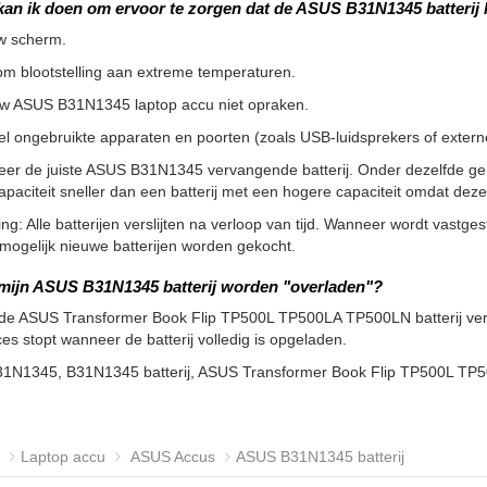
kan ik doen om ervoor te zorgen dat de ASUS B31N1345 batterij
w scherm.
m blootstelling aan extreme temperaturen.
uw ASUS B31N1345 laptop accu niet opraken.
l ongebruikte apparaten en poorten (zoals USB-luidsprekers of externe 
eer de juiste ASUS B31N1345 vervangende batterij. Onder dezelfde ge
apaciteit sneller dan een batterij met een hogere capaciteit omdat de
g: Alle batterijen verslijten na verloop van tijd. Wanneer wordt vastgeste
ogelijk nieuwe batterijen worden gekocht.
mijn ASUS B31N1345 batterij worden "overladen"?
 de ASUS Transformer Book Flip TP500L TP500LA TP500LN batterij verv
es stopt wanneer de batterij volledig is opgeladen.
31N1345, B31N1345 batterij, ASUS Transformer Book Flip TP500L TP
Laptop accu
ASUS Accus
ASUS B31N1345 batterij