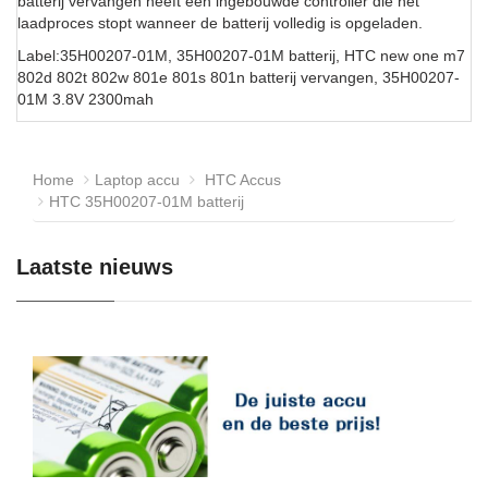
batterij vervangen heeft een ingebouwde controller die het
laadproces stopt wanneer de batterij volledig is opgeladen.
Label:35H00207-01M, 35H00207-01M batterij, HTC new one m7
802d 802t 802w 801e 801s 801n batterij vervangen, 35H00207-
01M 3.8V 2300mah
Home
Laptop accu
HTC Accus
HTC 35H00207-01M batterij
Laatste nieuws