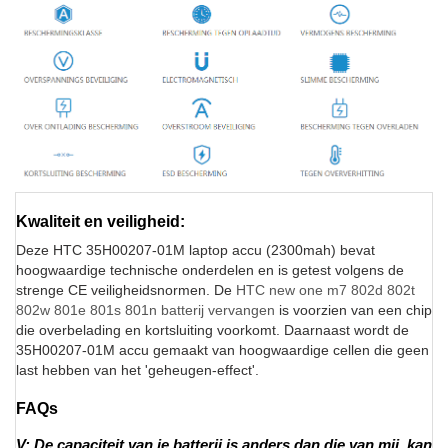
Kwaliteit en veiligheid:
Deze HTC 35H00207-01M laptop accu (2300mah) bevat
hoogwaardige technische onderdelen en is getest volgens de
strenge CE veiligheidsnormen. De
HTC new one m7 802d 802t
802w 801e 801s 801n batterij vervangen
is voorzien van een chip
die overbelading en kortsluiting voorkomt. Daarnaast wordt de
35H00207-01M accu gemaakt van hoogwaardige cellen die geen
last hebben van het 'geheugen-effect'.
FAQs
V: De capaciteit van je batterij is anders dan die van mij, kan