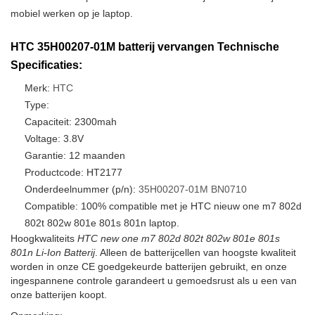
mobiel werken op je laptop.
HTC 35H00207-01M batterij vervangen Technische
Specificaties:
Merk:
HTC
Type:
Capaciteit: 2300mah
Voltage: 3.8V
Garantie: 12 maanden
Productcode: HT2177
Onderdeelnummer (p/n):
35H00207-01M
BN0710
Compatible: 100% compatible met je HTC nieuw one m7 802d
802t 802w 801e 801s 801n laptop.
Hoogkwaliteits
HTC new one m7 802d 802t 802w 801e 801s
801n Li-Ion Batterij
. Alleen de batterijcellen van hoogste kwaliteit
worden in onze CE goedgekeurde batterijen gebruikt, en onze
ingespannene controle garandeert u gemoedsrust als u een van
onze batterijen koopt.