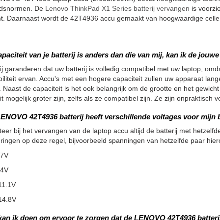
eidsnormen. De
Lenovo ThinkPad X1 Series batterij vervangen
is voorzi
t. Daarnaast wordt de 42T4936 accu gemaakt van hoogwaardige cellen 
apaciteit van je batterij is anders dan die van mij, kan ik de jou
ij garanderen dat uw batterij is volledig compatibel met uw laptop, omdat
iliteit ervan. Accu's met een hogere capaciteit zullen uw apparaat la
 Naast de capaciteit is het ook belangrijk om de grootte en het gewicht
it mogelijk groter zijn, zelfs als ze compatibel zijn. Ze zijn onpraktisc
ENOVO 42T4936 batterij heeft verschillende voltages voor mijn b
teer bij het vervangen van de laptop accu altijd de batterij met hetzelfde
ringen op deze regel, bijvoorbeeld spanningen van hetzelfde paar hier
.7V
.4V
11.1V
14.8V
kan ik doen om ervoor te zorgen dat de LENOVO 42T4936 batteri