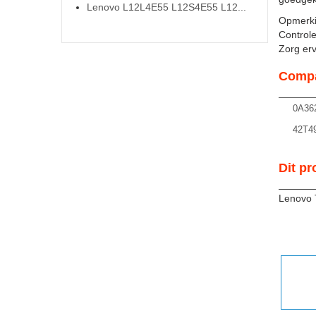
Lenovo L12L4E55 L12S4E55 L12...
Opmerki
Controle
Zorg ervo
Compa
0A36
42T4
Dit pr
Lenovo 