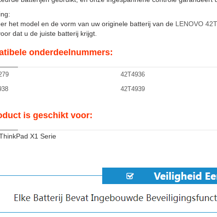
ng:
er het model en de vorm van uw originele batterij van de
LENOVO 42T
or dat u de juiste batterij krijgt.
tibele onderdeelnummers:
279
42T4936
938
42T4939
oduct is geschikt voor:
ThinkPad X1 Serie