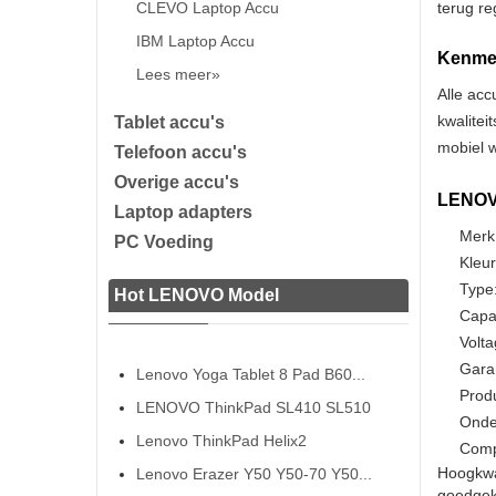
CLEVO Laptop Accu
terug re
IBM Laptop Accu
Kenmer
Lees meer»
Alle acc
kwalitei
Tablet accu's
mobiel w
Telefoon accu's
Overige accu's
LENOVO
Laptop adapters
Merk
PC Voeding
Kleur
Type:
Hot LENOVO Model
Capac
Volta
Gara
Lenovo Yoga Tablet 8 Pad B60...
Prod
LENOVO ThinkPad SL410 SL510
Onde
Lenovo ThinkPad Helix2
Comp
Hoogkwa
Lenovo Erazer Y50 Y50-70 Y50...
goedgeke