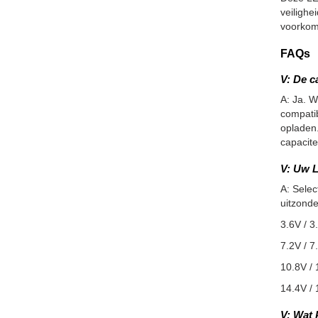
veiligh
voorkom
FAQs
V: De c
A: Ja. W
compatib
opladen.
capacite
V: Uw L
A: Selec
uitzonde
3.6V / 3
7.2V / 7
10.8V / 
14.4V / 
V: Wat 