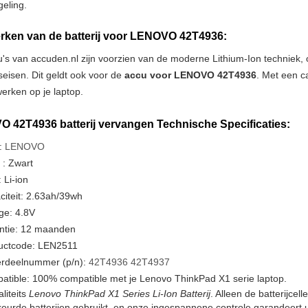
geling.
ken van de batterij voor LENOVO 42T4936:
u's van accuden.nl zijn voorzien van de moderne Lithium-Ion techniek
tseisen. Dit geldt ook voor de
accu voor LENOVO 42T4936
. Met een c
erken op je laptop.
 42T4936 batterij vervangen Technische Specificaties:
:
LENOVO
 : Zwart
 Li-ion
iteit: 2.63ah/39wh
ge: 4.8V
ntie: 12 maanden
uctcode: LEN2511
rdeelnummer (p/n):
42T4936
42T4937
atible: 100% compatible met je Lenovo ThinkPad X1 serie laptop.
liteits
Lenovo ThinkPad X1 Series Li-Ion Batterij
. Alleen de batterijce
urde batterijen gebruikt, en onze ingespannene controle garandeert u