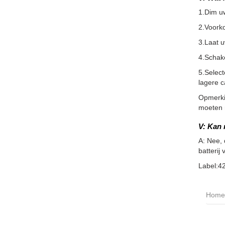
1.Dim u
2.Voorko
3.Laat 
4.Schake
5.Selec
lagere c
Opmerkin
moeten m
V: Kan 
A: Nee, 
batterij 
Label:4
Home