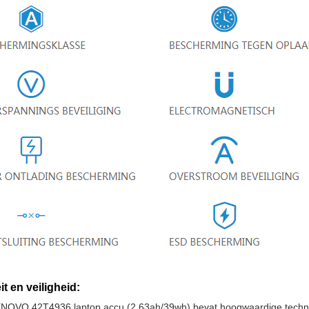
it en veiligheid:
NOVO 42T4936 laptop accu (2.63ah/39wh) bevat hoogwaardige technis