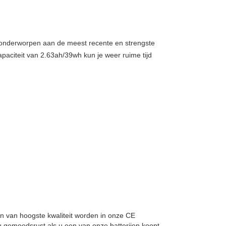
, onderworpen aan de meest recente en strengste
apaciteit van 2.63ah/39wh kun je weer ruime tijd
llen van hoogste kwaliteit worden in onze CE
 gemoedsrust als u een van onze batterijen koopt.