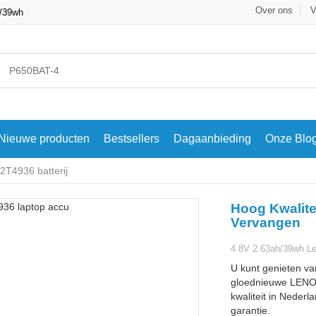
Over ons
V
h/39wh
Nieuwe producten
Bestsellers
Dagaanbieding
Onze Blo
T4936 batterij
Hoog Kwalite
Vervangen
4.8V 2.63ah/39wh Le
U kunt genieten va
gloednieuwe LENOV
kwaliteit in Nederl
garantie.