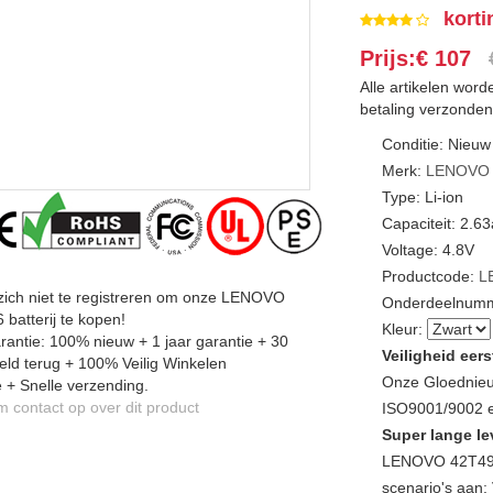
korti
Prijs:€ 107
Alle artikelen wor
betaling verzonden
Conditie: Nieuw
Merk:
LENOVO
Type: Li-ion
Capaciteit: 2.6
Voltage: 4.8V
Productcode:
L
zich niet te registreren om onze LENOVO
Onderdeelnumm
batterij te kopen!
Kleur:
antie: 100% nieuw + 1 jaar garantie + 30
Veiligheid eers
ld terug + 100% Veilig Winkelen
Onze Gloednieu
 + Snelle verzending.
contact op over dit product
ISO9001/9002 en
Super lange le
LENOVO 42T493
scenario's aan: 