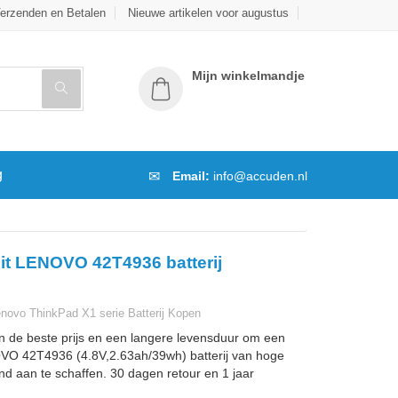
erzenden en Betalen
Nieuwe artikelen voor augustus
Mijn winkelmandje
g
Email:
info@accuden.nl
it LENOVO 42T4936 batterij
novo ThinkPad X1 serie Batterij Kopen
n de beste prijs en een langere levensduur om een
O 42T4936 (4.8V,2.63ah/39wh) batterij van hoge
and aan te schaffen. 30 dagen retour en 1 jaar