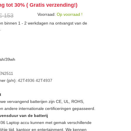
ng tot 30% ( Gratis verzending!)
Voorraad:
Op voorraad !
€ 153
den binnen 1 - 2 werkdagen na ontvangst van de
.
3ah/39wh
EN2511
er (p/n):
42T4936
42T4937
t
we vervangend batterijen zijn CE, UL, ROHS,
 andere internationale certificeringen gepasseerd.
vensduur van de batterij
6 Laptop accu kunnen met gemak verschillende
Vrije tijd, kantoor en entertainment. We kennen