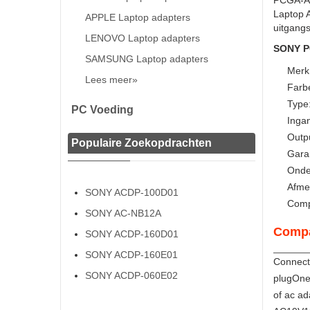
PCGA-AC
Laptop 
APPLE Laptop adapters
uitgangs
LENOVO Laptop adapters
SONY PC
SAMSUNG Laptop adapters
Merk
Lees meer»
Farbe
Type
PC Voeding
Inga
Outp
Populaire Zoekopdrachten
Gara
Onde
Afme
SONY ACDP-100D01
Comp
SONY AC-NB12A
Compa
SONY ACDP-160D01
SONY ACDP-160E01
Connecte
SONY ACDP-060E02
plugOne 
of ac a