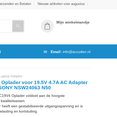
erzenden en Betalen
Nieuwe artikelen voor augustus
Mijn winkelmandje
g
Email:
info@accuden.nl
ptop Adapter
plader voor 19.5V 4.7A AC Adapter
4 SONY NSW24063 N50
9V4 Oplader voldoet aan de hoogste
kwaliteitseisen.
 heeft een gestabiliseerde uitgangsspanning en is
lasting en kortsluiting.