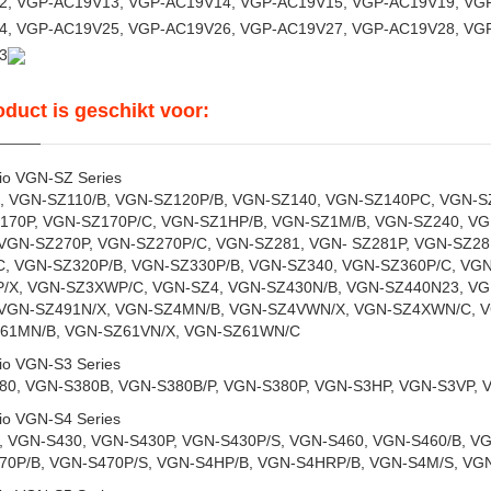
2, VGP-AC19V13, VGP-AC19V14, VGP-AC19V15, VGP-AC19V19, VG
4, VGP-AC19V25, VGP-AC19V26, VGP-AC19V27, VGP-AC19V28, VG
3
oduct is geschikt voor:
io VGN-SZ Series
, VGN-SZ110/B, VGN-SZ120P/B, VGN-SZ140, VGN-SZ140PC, VGN-S
170P, VGN-SZ170P/C, VGN-SZ1HP/B, VGN-SZ1M/B, VGN-SZ240, VG
 VGN-SZ270P, VGN-SZ270P/C, VGN-SZ281, VGN- SZ281P, VGN-SZ28
C, VGN-SZ320P/B, VGN-SZ330P/B, VGN-SZ340, VGN-SZ360P/C, VGN
/X, VGN-SZ3XWP/C, VGN-SZ4, VGN-SZ430N/B, VGN-SZ440N23, VG
 VGN-SZ491N/X, VGN-SZ4MN/B, VGN-SZ4VWN/X, VGN-SZ4XWN/C, 
61MN/B, VGN-SZ61VN/X, VGN-SZ61WN/C
io VGN-S3 Series
80, VGN-S380B, VGN-S380B/P, VGN-S380P, VGN-S3HP, VGN-S3VP, 
io VGN-S4 Series
 VGN-S430, VGN-S430P, VGN-S430P/S, VGN-S460, VGN-S460/B, VG
70P/B, VGN-S470P/S, VGN-S4HP/B, VGN-S4HRP/B, VGN-S4M/S, VG