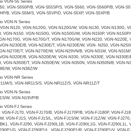
io VGN-S5 Series
50, VGN-S550P/B, VGN-S55SP/S, VGN-S560, VGN-S560P/B, VGN-S5
HP/B, VGN-S5M/S, VGN-S5VP/D, VGN-S5XP, VGN-S5XP/B
io VGN-N Series
 VGN-N120, VGN-N120G, VGN-N120G/W, VGN-N130, VGN-N130G, V
B, VGN-N150, VGN-N150G, VGN-N150G/W, VGN-N150P, VGN-N150P/
VGN-N170G, VGN-N170G/T, VGN-N170G/W, VGN-N220, VGN-N220E, 
 VGN-N230E/B, VGN-N230E/T, VGN-N230E/W, VGN- N250, VGN-N250
VGN-N270E/T, VGN-N270E/W, VGN-N29VN/B, VGN-N31M, VGN-N31M/
 VGN-N320E/B, VGN-N320E/W, VGN-N330, VGN-N330E, VGN-N330E/
, VGN-N350E/T, VGN-N350E/W, VGN-N350N, VGN-N350N/B, VGN-N3
8E/W, VGN-N38Z/W
io VGN-NR Series
11M/S, VGN-NR11S/S, VGN-NR11Z/S, VGN-NR11Z/T
io VGN-N-Series
1S/W, VGN-N19VP/B
io VGN-FJ Series
 VGN-FJ170, VGN-FJ170/B, VGN-FJ170P/B, VGN-FJ180P, VGN-FJ18
W, VGN-FJ1S, VGN-FJ1S/L, VGN-FJ1S/W, VGN-FJ1Z/W, VGN-FJ270,
/BK1, VGN-FJ290, VGN-FJ290L1B, VGN-FJ290L1G, VGN-FJ290L1L, 
290P1/G, VGN-FJ290P1/L, VGN-FJ290P1/R, VGN-FJ290P1/V, VGN-F