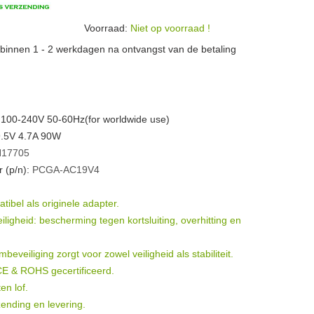
Voorraad:
Niet op voorraad !
n binnen 1 - 2 werkdagen na ontvangst van de betaling
 100-240V 50-60Hz(for worldwide use)
9.5V 4.7A 90W
17705
 (p/n):
PCGA-AC19V4
ibel als originele adapter.
igheid: bescherming tegen kortsluiting, overhitting en
eveiliging zorgt voor zowel veiligheid als stabiliteit.
 CE & ROHS gecertificeerd.
en lof.
ending en levering.