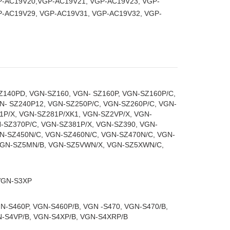
P-AC19V20,VGP-AC19V21, VGP-AC19V23, VGP-
P-AC19V29, VGP-AC19V31, VGP-AC19V32, VGP-
Z140PD, VGN-SZ160, VGN- SZ160P, VGN-SZ160P/C,
N- SZ240P12, VGN-SZ250P/C, VGN-SZ260P/C, VGN-
1P/X, VGN-SZ281P/XK1, VGN-SZ2VP/X, VGN-
-SZ370P/C, VGN-SZ381P/X, VGN-SZ390, VGN-
N-SZ450N/C, VGN-SZ460N/C, VGN-SZ470N/C, VGN-
VGN-SZ5MN/B, VGN-SZ5VWN/X, VGN-SZ5XWN/C,
VGN-S3XP
N-S460P, VGN-S460P/B, VGN -S470, VGN-S470/B,
N-S4VP/B, VGN-S4XP/B, VGN-S4XRP/B