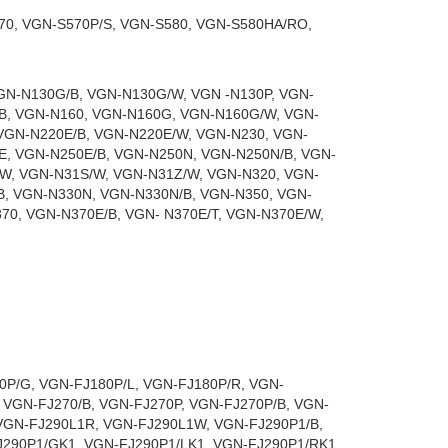
70, VGN-S570P/S, VGN-S580, VGN-S580HA/RO,
GN-N130G/B, VGN-N130G/W, VGN -N130P, VGN-
B, VGN-N160, VGN-N160G, VGN-N160G/W, VGN-
VGN-N220E/B, VGN-N220E/W, VGN-N230, VGN-
E, VGN-N250E/B, VGN-N250N, VGN-N250N/B, VGN-
W, VGN-N31S/W, VGN-N31Z/W, VGN-N320, VGN-
B, VGN-N330N, VGN-N330N/B, VGN-N350, VGN-
70, VGN-N370E/B, VGN- N370E/T, VGN-N370E/W,
0P/G, VGN-FJ180P/L, VGN-FJ180P/R, VGN-
 VGN-FJ270/B, VGN-FJ270P, VGN-FJ270P/B, VGN-
VGN-FJ290L1R, VGN-FJ290L1W, VGN-FJ290P1/B,
J290P1/GK1, VGN-FJ290P1/LK1, VGN-FJ290P1/RK1,