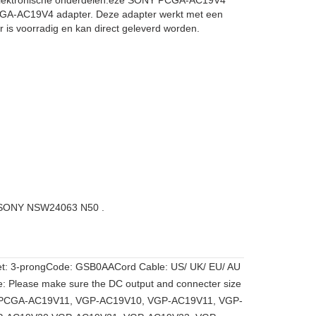
 elektronische onderdelen.eze SONY PCGA-AC19V4
PCGA-AC19V4 adapter. Deze adapter werkt met een
is voorradig en kan direct geleverd worden.
 4 SONY NSW24063 N50 .
Outlet: 3-prongCode: GSB0AACord Cable: US/ UK/ EU/ AU
te: Please make sure the DC output and connecter size
10, PCGA-AC19V11, VGP-AC19V10, VGP-AC19V11, VGP-