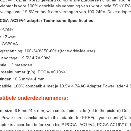
19V4 . CE en RoHS gekeurd conform alle Europese richtlijnen voor
Adapter is voor 100% geschikt als vervaning van uw originele SONY 
voltage van 19.5V en heeft een vermogen van 100-240V. Deze adapter 
GA-AC19V4 adapter Technische Specificaties:
:
SONY
 : Zwart
: GSB0AA
ngsspanning: 100-240V 50-60Hz(for worldwide use)
ut voltage: 19.5V 4.7A 90W
ntie: 12 maanden
rdeelnummer (p/n):
PCGA-AC19V4
tingen : 6.5 mm*4.4 mm
atible: 100% compatible met je 19.5V 4.7A AC Adapter Power lader
tibele onderdeelnummers:
r size: 6.5 mm*4.4 mm, with central pin inside (ref to the picture).
Power cord is included with this adapter for FREE(fit your country)No
dapter is accordant before you bid!!! PCGA--AC19V4, PCGA-AC19V