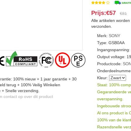
Prijs:€57
€81
Alle artikelen worde
verzonden.
Merk:
SONY
Type: GSB0AA
Ingangsspanning:
Output voltage: 1
Productcode:
SON
Onderdeelnummer
Kleur:
antie: 100% nieuw + 1 jaar garantie + 30
ld terug + 100% Veilig Winkelen
Staat: 100% compat
 + Snelle verzending.
Gegarandeerde veil
contact op over dit product
overspanning.
Ingebouwde stroomb
Al ons product is
100% van de klant
Razendsnelle verz