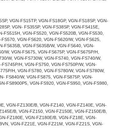
5SP, VGN-FS15TP, VGN-FS18GP, VGN-FS18SP, VGN-
8SP, VGN- FS35SP, VGN-FS38SP, VGN-FS415E,
N-FS515H, VGN-FS520, VGN-FS520B, VGN-FS530,
-FS570, VGN-FS620, VGN-FS620/W, VGN-FS625,
N-FS635B, VGN-FS635B/W, VGN-FS640, VGN-
60/W, VGN-FS675, VGN-FS675P, VGN-FS675P/H,
730/W, VGN-FS730W, VGN-FS740, VGN-FS740/W,
-FS745P/H, VGN-FS750, VGN-FS750P/W, VGN-
S775P/H, VGN-FS780, VGN-FS780/W, VGN-FS780W,
N- FS840/W, VGN-FS875, VGN-FS875P, VGN-
GN-FS8900P5, VGN-FS920, VGN-FS950, VGN-FS980,
E, VGN-FZ130E/B, VGN-FZ140, VGN-FZ140E, VGN-
Z145E/B, VGN-FZ150, VGN-FZ150E, VGN-FZ150E/B,
GN-FZ180E, VGN-FZ180E/B, VGN-FZ18E, VGN-
19VN, VGN-FZ21E, VGN-FZ21M, VGN-FZ21S, VGN-