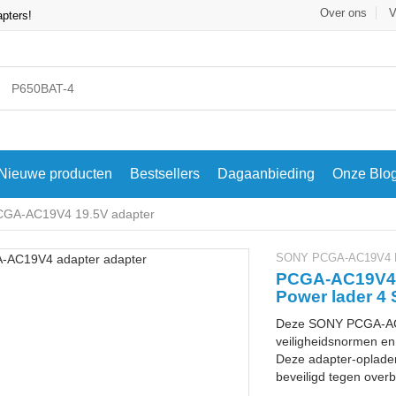
Over ons
V
apters!
Nieuwe producten
Bestsellers
Dagaanbieding
Onze Blo
GA-AC19V4 19.5V adapter
SONY PCGA-AC19V4 La
PCGA-AC19V4 O
Power lader 
Deze SONY PCGA-AC1
veiligheidsnormen en 
Deze adapter-oplader
beveiligd tegen overbe