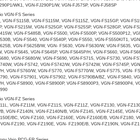
290P1/WK1, VGN-FJ290P1/W, VGN-FJ57SP, VGN-FJ58SP
io VGN-FS Series
, VGN-FS115B, VGN-FS115M, VGN-FS115Z, VGN-FS15GP, VGN-FS1
P, VGN-FS215M, VGN-FS25GP, VGN-FS25SP, VGN-FS28GP, VGN-FS2
415W, VGN-FS485B, VGN-FS500, VGN-FS500P, VGN-FS500P12, VG
530B, VGN-FS540, VGN-FS540P, VGN-FS550, VGN-FS550KIT1, VGN
625B, VGN-FS625B/W, VGN- FS630, VGN-FS630/W, VGN-FS635, VG
W, VGN-FS645, VGN-FS645P, VGN-FS645P/H, VGN-FS660, VGN-FS6
S680, VGN-FS680/W, VGN-FS690, VGN-FS715, VGN-FS730, VGN-FS
740W, VGN-FS742, VGN-FS742/W, VGN-FS742W, VGN-FS745P, VGN
/H, VGN-FS760/W, VGN-FS770, VGN-FS770/W, VGN-FS775, VGN- F
790, VGN-FS7901, VGN-FS7902, VGN-FS790BA/BZ, VGN-FS840, VG
/H, VGN-FS8900, VGN-FS8900P, VGN-FS8900P3, VGN-FS8900P4, V
990
io VGN-FZ Series
11L, VGN-FZ11M, VGN-FZ11S, VGN-FZ11Z, VGN-FZ130, VGN-FZ130
/B, VGN-FZ140N, VGN-FZ140N/B, VGN-FZ145, VGN-FZ145E, VGN-F
150E/BC, VGN-FZ160, VGN-FZ160E, VGN-FZ160E/B, VGN-FZ180, V
 VGN-FZ190, VGN-FZ190E, VGN- FZ190E/B, VGN-FZ190N, VGN-FZ
ny Vaio PCG-FR Series