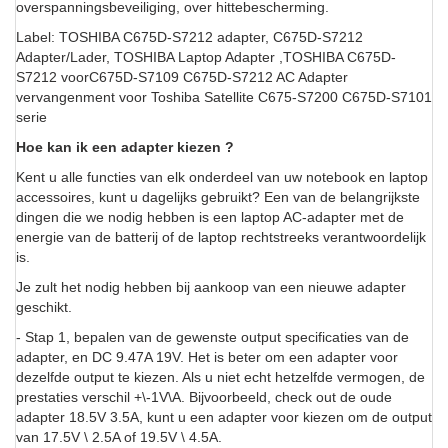
overspanningsbeveiliging, over hittebescherming.
Label: TOSHIBA C675D-S7212 adapter, C675D-S7212
Adapter/Lader, TOSHIBA Laptop Adapter ,TOSHIBA C675D-
S7212 voorC675D-S7109 C675D-S7212 AC Adapter
vervangenment voor Toshiba Satellite C675-S7200 C675D-S7101
serie
Hoe kan ik een adapter kiezen ?
Kent u alle functies van elk onderdeel van uw notebook en laptop
accessoires, kunt u dagelijks gebruikt? Een van de belangrijkste
dingen die we nodig hebben is een laptop AC-adapter met de
energie van de batterij of de laptop rechtstreeks verantwoordelijk
is.
Je zult het nodig hebben bij aankoop van een nieuwe adapter
geschikt.
- Stap 1, bepalen van de gewenste output specificaties van de
adapter, en DC 9.47A 19V. Het is beter om een adapter voor
dezelfde output te kiezen. Als u niet echt hetzelfde vermogen, de
prestaties verschil +\-1V\A. Bijvoorbeeld, check out de oude
adapter 18.5V 3.5A, kunt u een adapter voor kiezen om de output
van 17.5V \ 2.5A of 19.5V \ 4.5A.