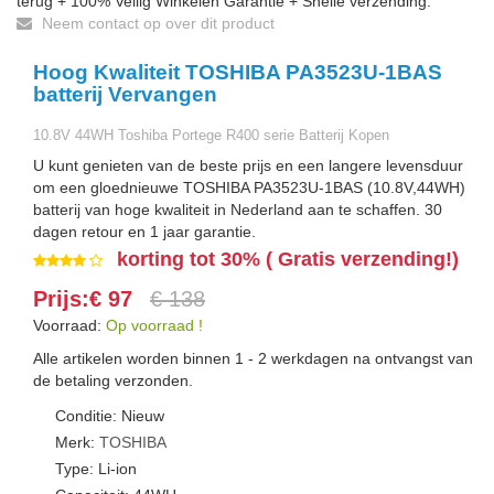
terug + 100% Veilig Winkelen Garantie + Snelle verzending.
Neem contact op over dit product
Hoog Kwaliteit TOSHIBA PA3523U-1BAS
batterij Vervangen
10.8V 44WH Toshiba Portege R400 serie Batterij Kopen
U kunt genieten van de beste prijs en een langere levensduur
om een gloednieuwe TOSHIBA PA3523U-1BAS (10.8V,44WH)
batterij van hoge kwaliteit in Nederland aan te schaffen. 30
dagen retour en 1 jaar garantie.
korting tot 30% ( Gratis verzending!)
Prijs:€ 97
€ 138
Voorraad:
Op voorraad !
Alle artikelen worden binnen 1 - 2 werkdagen na ontvangst van
de betaling verzonden.
Conditie: Nieuw
Merk:
TOSHIBA
Type: Li-ion