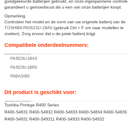
goedgekeurde batterijen gebruikt, en onze ingespannene controle
garandeert u gemoedsrust als u een van onze batterijen koopt.
Opmerking:
Controleer het model en de vorm van uw originele batterij van de
TOSHIBA PA3523U-1BAS
(gebruik Ctrl + F om naar modellen te
zoeken). Zorg ervoor dat u de juiste batterij krijgt.
Compatibele onderdeelnummers:
PA3523U-1BAS
PA3523U-1BRS
PABAS093
Dit product is geschikt voor:
Toshiba Portege R400 Series
R400-S4831 R400-S4832 R400-S4833 R400-S4834 R400-S4835
R400-S4931 R400-S49311 R400-S4933 R400-S4932