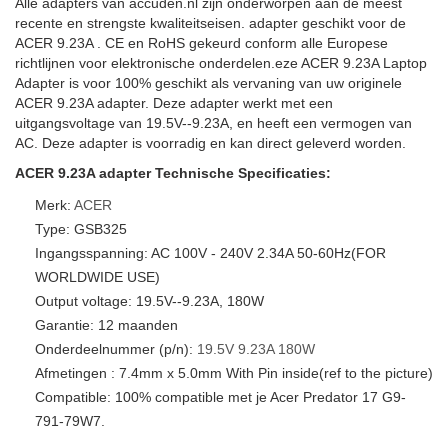
Alle adapters van accuden.nl zijn onderworpen aan de meest
recente en strengste kwaliteitseisen. adapter geschikt voor de
ACER 9.23A . CE en RoHS gekeurd conform alle Europese
richtlijnen voor elektronische onderdelen.eze ACER 9.23A Laptop
Adapter is voor 100% geschikt als vervaning van uw originele
ACER 9.23A adapter. Deze adapter werkt met een
uitgangsvoltage van 19.5V--9.23A, en heeft een vermogen van
AC. Deze adapter is voorradig en kan direct geleverd worden.
ACER 9.23A adapter Technische Specificaties:
Merk:
ACER
Type: GSB325
Ingangsspanning: AC 100V - 240V 2.34A 50-60Hz(FOR
WORLDWIDE USE)
Output voltage: 19.5V--9.23A, 180W
Garantie: 12 maanden
Onderdeelnummer (p/n):
19.5V
9.23A
180W
Afmetingen : 7.4mm x 5.0mm With Pin inside(ref to the picture)
Compatible: 100% compatible met je Acer Predator 17 G9-
791-79W7.