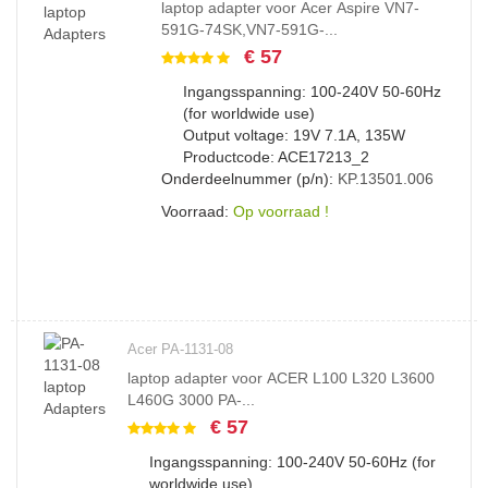
laptop adapter voor Acer Aspire VN7-
591G-74SK,VN7-591G-...
€ 57
Ingangsspanning: 100-240V 50-60Hz
(for worldwide use)
Output voltage: 19V 7.1A, 135W
Productcode: ACE17213_2
Onderdeelnummer (p/n):
KP.13501.006
Voorraad:
Op voorraad !
Acer PA-1131-08
laptop adapter voor ACER L100 L320 L3600
L460G 3000 PA-...
€ 57
Ingangsspanning: 100-240V 50-60Hz (for
worldwide use)