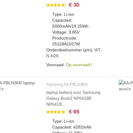
€ 30
Type: Li-ion
Capaciteit:
5000mAh/19.25Wh
Voltage: 3.85V
Productcode:
2511BA1027M
Onderdeelnummer (p/n):
WT-
N-N28
Voorraad:
Op voorraad !
Samsung AA-PBLN3KR
laptop batterij voor Samsung
Galaxy Book2 NP641BE
NP641B...
€ 65
Type: Li-ion
Capaciteit: 4282mAh