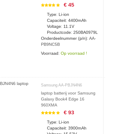
€ 45
Type: Li-ion
Capaciteit: 4400mAh
Voltage: 11.1V
Productcode: 250BA0979L
Onderdeelnummer (p/n):
AA-
PB9NC5B
Voorraad:
Op voorraad !
Samsung AA-PBJN4N6
laptop batterij voor Samsung
Galaxy Book4 Edge 16
960XMA
€ 93
Type: Li-ion
Capaciteit: 3900mAh