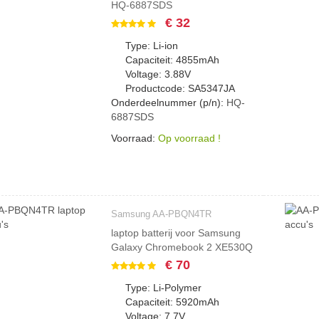
HQ-6887SDS
€ 32
Type: Li-ion
Capaciteit: 4855mAh
Voltage: 3.88V
Productcode: SA5347JA
Onderdeelnummer (p/n):
HQ-
6887SDS
Voorraad:
Op voorraad !
Samsung AA-PBQN4TR
laptop batterij voor Samsung
Galaxy Chromebook 2 XE530Q
€ 70
Type: Li-Polymer
Capaciteit: 5920mAh
Voltage: 7.7V