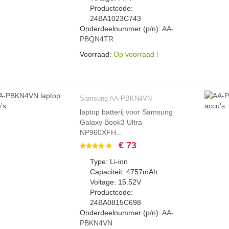
Productcode:
24BA1023C743
Onderdeelnummer (p/n):
AA-
PBQN4TR
Voorraad:
Op voorraad !
Samsung AA-PBKN4VN
laptop batterij voor Samsung
Galaxy Book3 Ultra
NP960XFH...
€ 73
Type: Li-ion
Capaciteit: 4757mAh
Voltage: 15.52V
Productcode:
24BA0815C698
Onderdeelnummer (p/n):
AA-
PBKN4VN