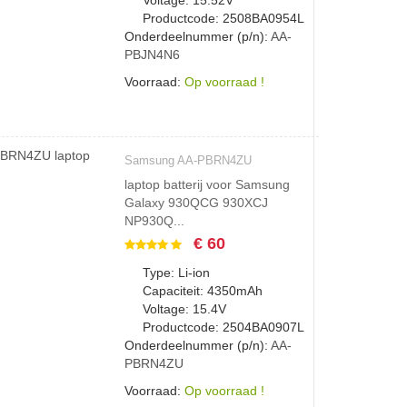
Voltage: 15.52V
Productcode: 2508BA0954L
Onderdeelnummer (p/n):
AA-
PBJN4N6
Voorraad:
Op voorraad !
Samsung AA-PBRN4ZU
laptop batterij voor Samsung
Galaxy 930QCG 930XCJ
NP930Q...
€ 60
Type: Li-ion
Capaciteit: 4350mAh
Voltage: 15.4V
Productcode: 2504BA0907L
Onderdeelnummer (p/n):
AA-
PBRN4ZU
Voorraad:
Op voorraad !