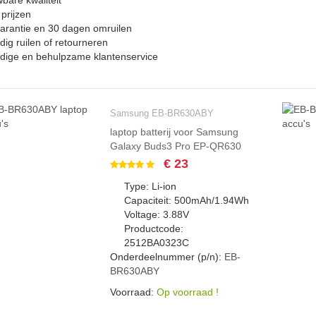
bare kwaliteit
 prijzen
garantie en 30 dagen omruilen
ig ruilen of retourneren
dige en behulpzame klantenservice
Samsung EB-BR630ABY
laptop batterij voor Samsung
Galaxy Buds3 Pro EP-QR630
€ 23
Type: Li-ion
Capaciteit: 500mAh/1.94Wh
Voltage: 3.88V
Productcode:
2512BA0323C
Onderdeelnummer (p/n):
EB-
BR630ABY
Voorraad:
Op voorraad !