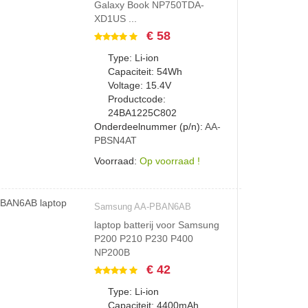
Galaxy Book NP750TDA-
XD1US ...
€ 58
Type: Li-ion
Capaciteit: 54Wh
Voltage: 15.4V
Productcode:
24BA1225C802
Onderdeelnummer (p/n):
AA-
PBSN4AT
Voorraad:
Op voorraad !
Samsung AA-PBAN6AB
laptop batterij voor Samsung
P200 P210 P230 P400
NP200B
€ 42
Type: Li-ion
Capaciteit: 4400mAh