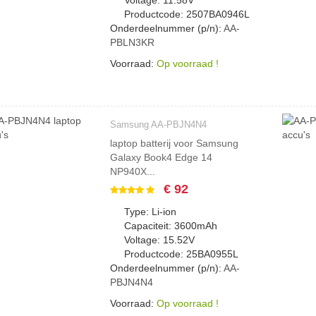
Voltage: 11.58V
Productcode: 2507BA0946L
Onderdeelnummer (p/n):
AA-
PBLN3KR
Voorraad:
Op voorraad !
Samsung AA-PBJN4N4
laptop batterij voor Samsung
Galaxy Book4 Edge 14
NP940X...
€ 92
Type: Li-ion
Capaciteit: 3600mAh
Voltage: 15.52V
Productcode: 25BA0955L
Onderdeelnummer (p/n):
AA-
PBJN4N4
Voorraad:
Op voorraad !