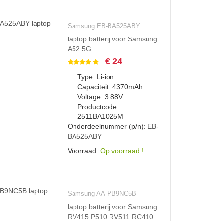
Samsung EB-BA525ABY
laptop batterij voor Samsung
A52 5G
€ 24
Type: Li-ion
Capaciteit: 4370mAh
Voltage: 3.88V
Productcode:
2511BA1025M
Onderdeelnummer (p/n):
EB-
BA525ABY
Voorraad:
Op voorraad !
Samsung AA-PB9NC5B
laptop batterij voor Samsung
RV415 P510 RV511 RC410