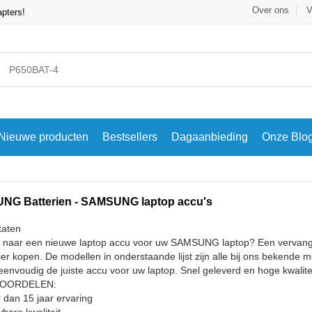
Over ons
V
apters!
Nieuwe producten
Bestsellers
Dagaanbieding
Onze Blo
G Batterien - SAMSUNG laptop accu's
taten
 naar een nieuwe laptop accu voor uw SAMSUNG laptop? Een vervang
ier kopen. De modellen in onderstaande lijst zijn alle bij ons bekend
eenvoudig de juiste accu voor uw laptop. Snel geleverd en hoge kwalitei
VOORDELEN:
 dan 15 jaar ervaring