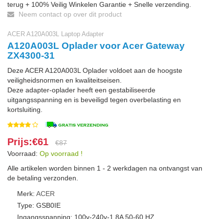
terug + 100% Veilig Winkelen Garantie + Snelle verzending.
Neem contact op over dit product
ACER A120A003L Laptop Adapter
A120A003L Oplader voor Acer Gateway
ZX4300-31
Deze ACER A120A003L Oplader voldoet aan de hoogste
veiligheidsnormen en kwaliteitseisen.
Deze adapter-oplader heeft een gestabiliseerde
uitgangsspanning en is beveiligd tegen overbelasting en
kortsluiting.
Prijs:€61
€87
Voorraad:
Op voorraad !
Alle artikelen worden binnen 1 - 2 werkdagen na ontvangst van
de betaling verzonden.
Merk:
ACER
Type: GSB0IE
Ingangsspanning: 100v-240v-1.8A 50-60 HZ