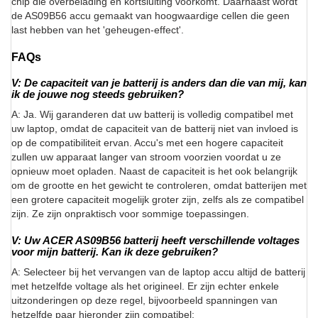
chip die overbelading en kortsluiting voorkomt. Daarnaast wordt
de AS09B56 accu gemaakt van hoogwaardige cellen die geen
last hebben van het 'geheugen-effect'.
FAQs
V: De capaciteit van je batterij is anders dan die van mij, kan
ik de jouwe nog steeds gebruiken?
A: Ja. Wij garanderen dat uw batterij is volledig compatibel met
uw laptop, omdat de capaciteit van de batterij niet van invloed is
op de compatibiliteit ervan. Accu's met een hogere capaciteit
zullen uw apparaat langer van stroom voorzien voordat u ze
opnieuw moet opladen. Naast de capaciteit is het ook belangrijk
om de grootte en het gewicht te controleren, omdat batterijen met
een grotere capaciteit mogelijk groter zijn, zelfs als ze compatibel
zijn. Ze zijn onpraktisch voor sommige toepassingen.
V: Uw ACER AS09B56 batterij heeft verschillende voltages
voor mijn batterij. Kan ik deze gebruiken?
A: Selecteer bij het vervangen van de laptop accu altijd de batterij
met hetzelfde voltage als het origineel. Er zijn echter enkele
uitzonderingen op deze regel, bijvoorbeeld spanningen van
hetzelfde paar hieronder zijn compatibel: