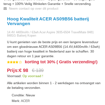
terug + 100% Veilig Winkelen Garantie + Snelle verzending.
Neem contact op over dit product
Hoog Kwaliteit ACER AS09B56 batterij
Vervangen
14.4V 4400mAh / 63wh Acer Aspire 3935-6504 TravelMate 8481
8481G Batterij Kopen
U kunt genieten van de beste prijs en een langere levensduur
om een gloednieuwe ACER AS09B56 (14.4V,4400mAh / 63wh)
batterij van hoge kwaliteit in Nederland aan te schaffen. 30
dagen retour en 1 jaar garantie.
korting tot 30% ( Gratis verzending!)
Prijs:€ 98
€ 139
Voorraad:
Op voorraad !
Alle artikelen worden binnen 1 - 2 werkdagen na ontvangst van
de betaling verzonden.
Conditie: Nieuw
Merk:
ACER