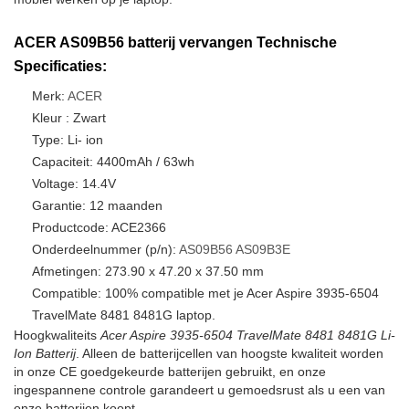
ACER AS09B56 batterij vervangen Technische
Specificaties:
Merk:
ACER
Kleur : Zwart
Type: Li- ion
Capaciteit: 4400mAh / 63wh
Voltage: 14.4V
Garantie: 12 maanden
Productcode: ACE2366
Onderdeelnummer (p/n):
AS09B56
AS09B3E
Afmetingen: 273.90 x 47.20 x 37.50 mm
Compatible: 100% compatible met je Acer Aspire 3935-6504
TravelMate 8481 8481G laptop.
Hoogkwaliteits
Acer Aspire 3935-6504 TravelMate 8481 8481G Li-
Ion Batterij
. Alleen de batterijcellen van hoogste kwaliteit worden
in onze CE goedgekeurde batterijen gebruikt, en onze
ingespannene controle garandeert u gemoedsrust als u een van
onze batterijen koopt.