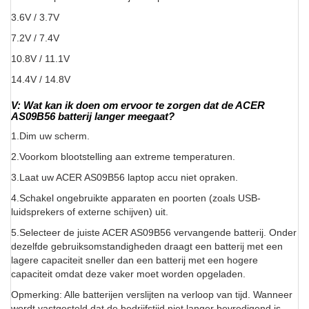
3.6V / 3.7V
7.2V / 7.4V
10.8V / 11.1V
14.4V / 14.8V
V: Wat kan ik doen om ervoor te zorgen dat de ACER
AS09B56 batterij langer meegaat?
1.Dim uw scherm.
2.Voorkom blootstelling aan extreme temperaturen.
3.Laat uw ACER AS09B56 laptop accu niet opraken.
4.Schakel ongebruikte apparaten en poorten (zoals USB-
luidsprekers of externe schijven) uit.
5.Selecteer de juiste ACER AS09B56 vervangende batterij. Onder
dezelfde gebruiksomstandigheden draagt een batterij met een
lagere capaciteit sneller dan een batterij met een hogere
capaciteit omdat deze vaker moet worden opgeladen.
Opmerking: Alle batterijen verslijten na verloop van tijd. Wanneer
wordt vastgesteld dat de bedrijfstijd niet langer bevredigend is,