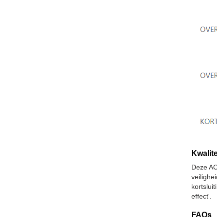
Kwalite
Deze AC
veiligh
kortslu
effect'.
FAQs