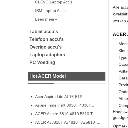
CLEVO Laptop Accu
Alle acc
IBM Laptop Accu
kwalitei
Lees meer»
werken o
Tablet accu's
ACER A
Telefoon accu's
Merk
Overige accu's
Kleur
Laptop adapters
Type:
PC Voeding
Capa
Volta
Hot ACER Model
Gara
Prod
Onde
Acer Aspire Lite AL16-51P
Afme
Aspire TimelineX 3830T 4830T...
Compa
Hoogkwa
ACER Aspire 3810 4810 5810 T...
goedgeke
ACER As3810T As4810T As5810T...
Opmerki