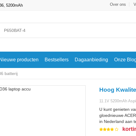
Over ons
V
9D36, 5200mAh
Nieuwe producten
Bestsellers
Dagaanbieding
Onze Blo
 batterij
Hoog Kwalite
11.1V 5200mAh Aspir
U kunt genieten va
gloednieuwe ACER 
in Nederland aan te
korti