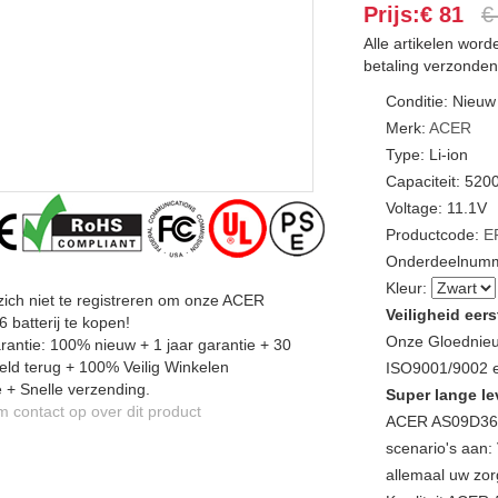
Prijs:€ 81
€
Alle artikelen wor
betaling verzonden
Conditie: Nieuw
Merk:
ACER
Type: Li-ion
Capaciteit: 52
Voltage: 11.1V
Productcode:
E
Onderdeelnumm
Kleur:
zich niet te registreren om onze ACER
Veiligheid eers
batterij te kopen!
Onze Gloednieu
antie: 100% nieuw + 1 jaar garantie + 30
ld terug + 100% Veilig Winkelen
ISO9001/9002 en
 + Snelle verzending.
Super lange le
contact op over dit product
ACER AS09D36 L
scenario's aan: 
allemaal uw zor