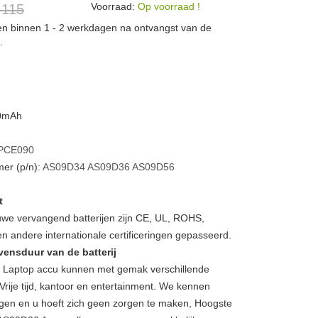
Voorraad:
Op voorraad !
 115
den binnen 1 - 2 werkdagen na ontvangst van de
.
00mAh
PCE090
er (p/n):
AS09D34
AS09D36
AS09D56
t
we vervangend batterijen zijn CE, UL, ROHS,
 andere internationale certificeringen gepasseerd.
vensduur van de batterij
aptop accu kunnen met gemak verschillende
Vrije tijd, kantoor en entertainment. We kennen
gen en u hoeft zich geen zorgen te maken, Hoogste