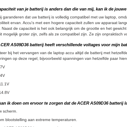
apaciteit van je batterij is anders dan die van mij, kan ik de jou
ij garanderen dat uw batterij is volledig compatibel met uw laptop, omdat
iliteit ervan. Accu's met een hogere capaciteit zullen uw apparaat la
 Naast de capaciteit is het ook belangrijk om de grootte en het gewicht
it mogelijk groter zijn, zelfs als ze compatibel zijn. Ze zijn onpraktisc
CER AS09D36 batterij heeft verschillende voltages voor mijn bat
teer bij het vervangen van de laptop accu altijd de batterij met hetzelfde
ringen op deze regel, bijvoorbeeld spanningen van hetzelfde paar hier
.7V
.4V
11.1V
14.8V
kan ik doen om ervoor te zorgen dat de ACER AS09D36 batterij 
w scherm.
m blootstelling aan extreme temperaturen.