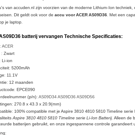
u's van accuden.nl zijn voorzien van de moderne Lithium-Ion techniek
tseisen. Dit geldt ook voor de
accu voor ACER AS09D36
. Met een capa
p je laptop.
S09D36 batterij vervangen Technische Specificaties:
:
ACER
 : Zwart
 Li-ion
citeit: 5200mAh
ge: 11.1V
ntie: 12 maanden
uctcode: EPCE090
rdeelnummer (p/n):
AS09D34
AS09D36
AS09D56
tingen: 270.8 x 43.3 x 20.9(mm)
tible: 100% compatible met je Aspire 3810 4810 5810 Timeline serie 
liteits
Aspire 3810 4810 5810 Timeline serie Li-Ion Batterij
. Alleen de 
urde batterijen gebruikt, en onze ingespannene controle garandeert u
ng: