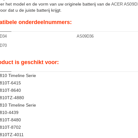
er het model en de vorm van uw originele batterij van de
ACER AS09D
or dat u de juiste batterij krijgt.
tibele onderdeelnummers:
D34
AS09D36
D70
oduct is geschikt voor:
810 Timeline Serie
3810T-6415
3810T-8640
3810TZ-4880
810 Timeline Serie
4810-4439
4810T-8480
4810T-8702
4810TZ-4011