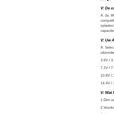
V: De c
A: Ja. W
compatib
opladen.
capacite
V: Uw A
A: Selec
uitzonde
3.6V / 3
7.2V / 7
10.8V / 
14.4V / 
V: Wat 
1.Dim u
2.Voorko