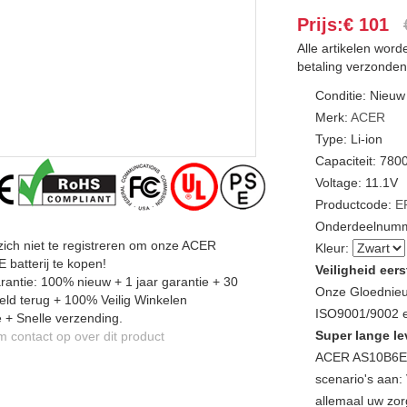
Prijs:€ 101
Alle artikelen wor
betaling verzonden
Conditie: Nieuw
Merk:
ACER
Type: Li-ion
Capaciteit: 78
Voltage: 11.1V
Productcode:
E
Onderdeelnumm
zich niet te registreren om onze ACER
Kleur:
batterij te kopen!
Veiligheid eers
antie: 100% nieuw + 1 jaar garantie + 30
Onze Gloednieu
ld terug + 100% Veilig Winkelen
ISO9001/9002 en
 + Snelle verzending.
Super lange le
contact op over dit product
ACER AS10B6E L
scenario's aan: 
allemaal uw zor