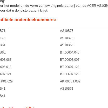
ng:
er het model en de vorm van uw originele batterij van de
ACER AS10B
or dat u de juiste batterij krijgt.
tibele onderdeelnummers:
B71
AS10B73
E76
AS10B7E
B51
AS10B5E
B6E
BT.00604.048
605.063
BT.00606.007
606.010
BT.00607.122
607.124
BT.00607.128
TP01.029
AK.006BT.082
B41
AS10B31
B41