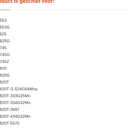
oduct is geschikt voor:
4553
4553G
4625
4625G
4745
4745G
4745Z
4820
4820G
4820T
 4820T G-524G64Mna
4820T-333G25Mn
4820T-334G32Mn
4820T-3697
4820T-434G32Mn
4820T-5570