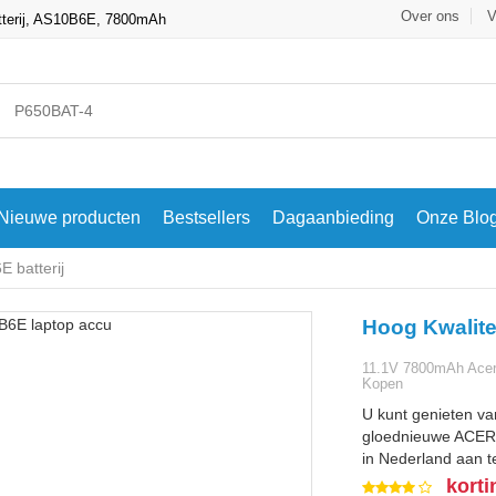
Over ons
V
tterij, AS10B6E, 7800mAh
Nieuwe producten
Bestsellers
Dagaanbieding
Onze Blo
 batterij
Hoog Kwalite
11.1V 7800mAh Acer 
Kopen
U kunt genieten va
gloednieuwe ACER 
in Nederland aan te
korti