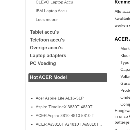
Kenmer
CLEVO Laptop Accu
IBM Laptop Accu
Alle acc
kwalitei
Lees meer»
werken o
Tablet accu's
ACER A
Telefoon accu's
Overige accu's
Merk
Laptop adapters
Kleur
Type:
PC Voeding
Capa
Volta
Hot ACER Model
Gara
Prod
Onde
Acer Aspire Lite AL16-51P
Comp
Aspire TimelineX 3830T 4830T...
Hoogkwa
ACER Aspire 3810 4810 5810 T...
in onze 
batterij
ACER As3810T As4810T As5810T...