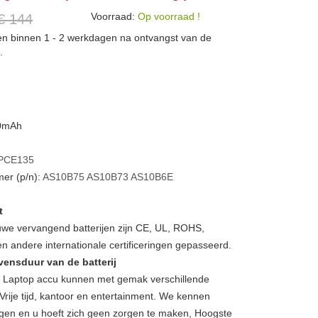
Voorraad:
Op voorraad !
€ 144
den binnen 1 - 2 werkdagen na ontvangst van de
.
00mAh
PCE135
er (p/n):
AS10B75
AS10B73
AS10B6E
t
we vervangend batterijen zijn CE, UL, ROHS,
 andere internationale certificeringen gepasseerd.
vensduur van de batterij
aptop accu kunnen met gemak verschillende
Vrije tijd, kantoor en entertainment. We kennen
gen en u hoeft zich geen zorgen te maken, Hoogste