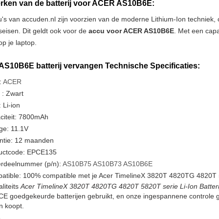
ken van de batterij voor ACER AS10B6E:
u's van accuden.nl zijn voorzien van de moderne Lithium-Ion techniek
tseisen. Dit geldt ook voor de
accu voor ACER AS10B6E
. Met een capa
p je laptop.
S10B6E batterij vervangen Technische Specificaties:
:
ACER
 : Zwart
 Li-ion
citeit: 7800mAh
ge: 11.1V
ntie: 12 maanden
uctcode: EPCE135
rdeelnummer (p/n):
AS10B75
AS10B73
AS10B6E
atible: 100% compatible met je Acer TimelineX 3820T 4820TG 4820T 5
liteits
Acer TimelineX 3820T 4820TG 4820T 5820T serie Li-Ion Batteri
CE goedgekeurde batterijen gebruikt, en onze ingespannene controle 
en koopt.