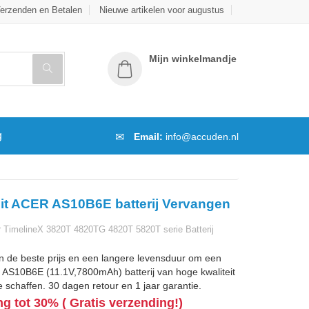
erzenden en Betalen
Nieuwe artikelen voor augustus
Mijn winkelmandje
g
Email:
info@accuden.nl
it ACER AS10B6E batterij Vervangen
TimelineX 3820T 4820TG 4820T 5820T serie Batterij
n de beste prijs en een langere levensduur om een
AS10B6E (11.1V,7800mAh) batterij van hoge kwaliteit
 schaffen. 30 dagen retour en 1 jaar garantie.
ng tot 30% ( Gratis verzending!)