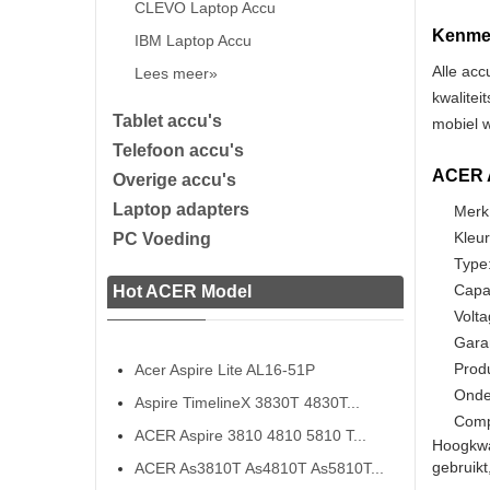
CLEVO Laptop Accu
Kenmer
IBM Laptop Accu
Alle acc
Lees meer»
kwalitei
Tablet accu's
mobiel w
Telefoon accu's
ACER A
Overige accu's
Laptop adapters
Merk
Kleur
PC Voeding
Type:
Capa
Hot ACER Model
Volta
Gara
Prod
Acer Aspire Lite AL16-51P
Onde
Aspire TimelineX 3830T 4830T...
Comp
ACER Aspire 3810 4810 5810 T...
Hoogkwa
gebruikt
ACER As3810T As4810T As5810T...