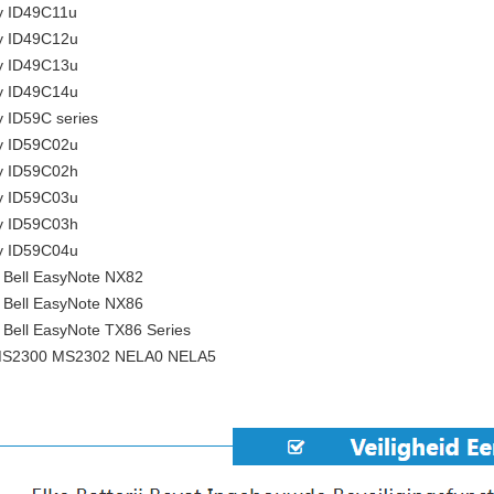
y ID49C11u
y ID49C12u
y ID49C13u
y ID49C14u
 ID59C series
y ID59C02u
y ID59C02h
y ID59C03u
y ID59C03h
y ID59C04u
 Bell EasyNote NX82
 Bell EasyNote NX86
 Bell EasyNote TX86 Series
MS2300 MS2302 NELA0 NELA5