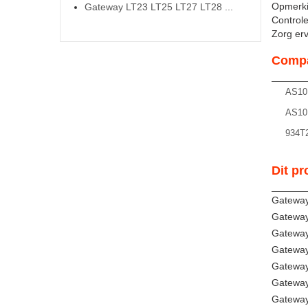
Opmerki
Gateway LT23 LT25 LT27 LT28 ...
Controle
Zorg ervo
Compa
AS10
AS10
934T
Dit pr
Gateway
Gateway
Gateway
Gatewa
Gatewa
Gatewa
Gatewa