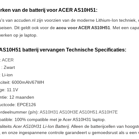
ken van de batterij voor ACER AS10H51:
u's van accuden.nl zijn voorzien van de moderne Lithium-Ion techniek
tseisen. Dit geldt ook voor de
accu voor ACER AS10H51
. Met een capa
erken op je laptop.
S10H51 batterij vervangen Technische Specificaties:
:
ACER
 : Zwart
 Li-ion
citeit: 6000mAh/67WH
ge: 11.1V
ntie: 12 maanden
uctcode: EPCE126
rdeelnummer (p/n):
AS10H31
AS10H3E
AS10H51
AS10H7E
atible: 100% compatible met je Acer AS10H31 laptop.
liteits
Acer AS10H31 Li-Ion Batterij
. Alleen de batterijcellen van hoog
, en onze ingespannene controle garandeert u gemoedsrust als u een v