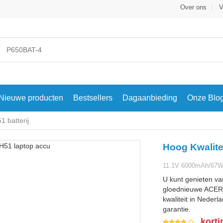
Over ons
V
Nieuwe producten
Bestsellers
Dagaanbieding
Onze Blo
 batterij
Hoog Kwalite
11.1V 6000mAh/67WH
U kunt genieten va
gloednieuwe ACER
kwaliteit in Nederl
garantie.
korti