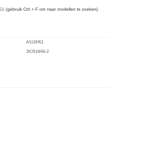
51
(gebruik Ctrl + F om naar modellen te zoeken).
AS10H51
3ICR19/66-2