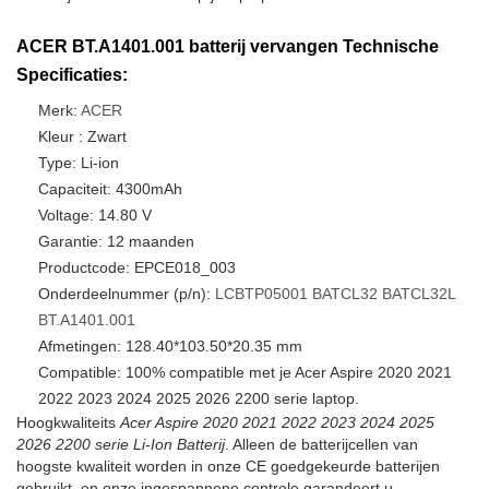
ACER BT.A1401.001 batterij vervangen Technische
Specificaties:
Merk:
ACER
Kleur : Zwart
Type: Li-ion
Capaciteit: 4300mAh
Voltage: 14.80 V
Garantie: 12 maanden
Productcode: EPCE018_003
Onderdeelnummer (p/n):
LCBTP05001
BATCL32
BATCL32L
BT.A1401.001
Afmetingen: 128.40*103.50*20.35 mm
Compatible: 100% compatible met je Acer Aspire 2020 2021
2022 2023 2024 2025 2026 2200 serie laptop.
Hoogkwaliteits
Acer Aspire 2020 2021 2022 2023 2024 2025
2026 2200 serie Li-Ion Batterij
. Alleen de batterijcellen van
hoogste kwaliteit worden in onze CE goedgekeurde batterijen
gebruikt, en onze ingespannene controle garandeert u