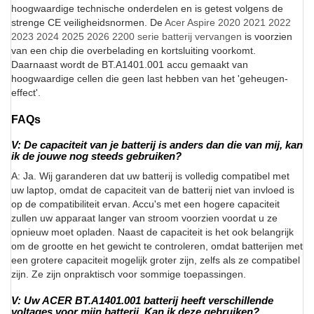
hoogwaardige technische onderdelen en is getest volgens de
strenge CE veiligheidsnormen. De
Acer Aspire 2020 2021 2022
2023 2024 2025 2026 2200 serie batterij vervangen
is voorzien
van een chip die overbelading en kortsluiting voorkomt.
Daarnaast wordt de BT.A1401.001 accu gemaakt van
hoogwaardige cellen die geen last hebben van het 'geheugen-
effect'.
FAQs
V: De capaciteit van je batterij is anders dan die van mij, kan
ik de jouwe nog steeds gebruiken?
A: Ja. Wij garanderen dat uw batterij is volledig compatibel met
uw laptop, omdat de capaciteit van de batterij niet van invloed is
op de compatibiliteit ervan. Accu's met een hogere capaciteit
zullen uw apparaat langer van stroom voorzien voordat u ze
opnieuw moet opladen. Naast de capaciteit is het ook belangrijk
om de grootte en het gewicht te controleren, omdat batterijen met
een grotere capaciteit mogelijk groter zijn, zelfs als ze compatibel
zijn. Ze zijn onpraktisch voor sommige toepassingen.
V: Uw ACER BT.A1401.001 batterij heeft verschillende
voltages voor mijn batterij. Kan ik deze gebruiken?