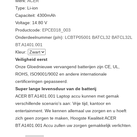
Merk:
ACER
Type: Li-ion
Capaciteit: 4300mAh
Voltage: 14.80 V
Productcode:
EPCE018_003
Onderdeelnummer (p/n):
LCBTP05001
BATCL32
BATCL32L
BT.A1401.001
Kleur:
Veiligheid eerst
Onze Gloednieuwe vervangend batterijen zijn CE, UL,
ROHS, ISO9001/9002 en andere internationale
certificeringen gepasseerd.
Super lange levensduur van de batterij
ACER BT.A1401.001 Laptop accu kunnen met gemak
verschillende scenario's aan: Vrije tijd, kantoor en
entertainment. We kennen allemaal uw zorgen en u hoeft
zich geen zorgen te maken, Hoogste Kwaliteit ACER
BT.A1401.001 Accu zullen uw zorgen gemakkelijk verlichten.