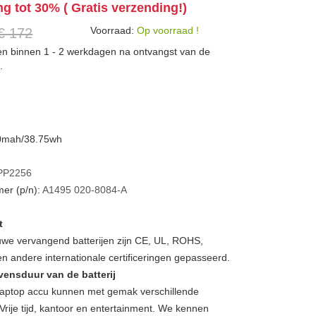
ng tot 30% ( Gratis verzending!)
Voorraad:
Op voorraad !
€ 172
den binnen 1 - 2 werkdagen na ontvangst van de
.
00mah/38.75wh
PP2256
er (p/n):
A1495
020-8084-A
t
we vervangend batterijen zijn CE, UL, ROHS,
 andere internationale certificeringen gepasseerd.
vensduur van de batterij
ptop accu kunnen met gemak verschillende
Vrije tijd, kantoor en entertainment. We kennen