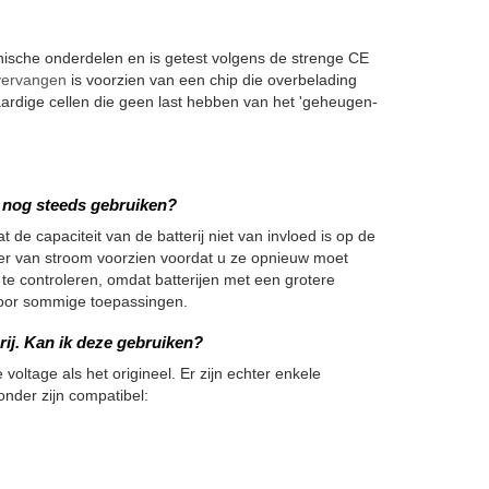
sche onderdelen en is getest volgens de strenge CE
vervangen
is voorzien van een chip die overbelading
rdige cellen die geen last hebben van het 'geheugen-
we nog steeds gebruiken?
 de capaciteit van de batterij niet van invloed is op de
nger van stroom voorzien voordat u ze opnieuw moet
 te controleren, omdat batterijen met een grotere
h voor sommige toepassingen.
rij. Kan ik deze gebruiken?
 voltage als het origineel. Er zijn echter enkele
onder zijn compatibel: