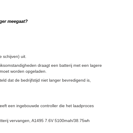
nger meegaat?
schijven) uit.
iksomstandigheden draagt een batterij met een lagere
er moet worden opgeladen.
ld dat de bedrijfstijd niet langer bevredigend is,
eft een ingebouwde controller die het laadproces
atterij vervangen, A1495 7.6V 5100mah/38.75wh