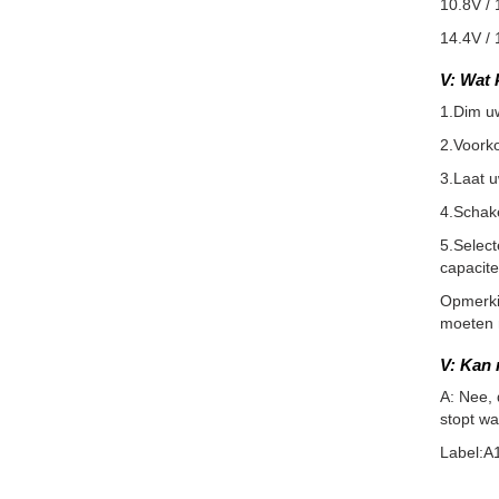
10.8V / 
14.4V / 
V: Wat 
1.Dim u
2.Voorko
3.Laat 
4.Schake
5.Select
capacite
Opmerkin
moeten m
V: Kan 
A: Nee, 
stopt wa
Label:A