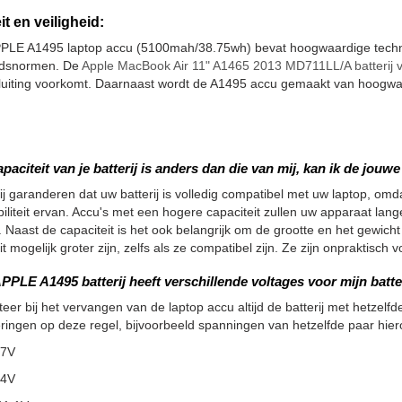
it en veiligheid:
PLE A1495 laptop accu (5100mah/38.75wh) bevat hoogwaardige techni
eidsnormen. De
Apple MacBook Air 11" A1465 2013 MD711LL/A batterij 
luiting voorkomt. Daarnaast wordt de A1495 accu gemaakt van hoogwaa
apaciteit van je batterij is anders dan die van mij, kan ik de jou
ij garanderen dat uw batterij is volledig compatibel met uw laptop, omdat
iliteit ervan. Accu's met een hogere capaciteit zullen uw apparaat la
 Naast de capaciteit is het ook belangrijk om de grootte en het gewicht
it mogelijk groter zijn, zelfs als ze compatibel zijn. Ze zijn onpraktisc
PPLE A1495 batterij heeft verschillende voltages voor mijn batte
teer bij het vervangen van de laptop accu altijd de batterij met hetzelfde
ringen op deze regel, bijvoorbeeld spanningen van hetzelfde paar hier
.7V
.4V