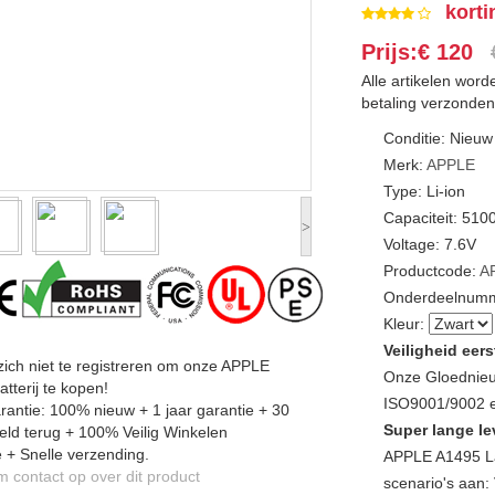
korti
Prijs:€ 120
Alle artikelen wor
betaling verzonden
Conditie: Nieuw
Merk:
APPLE
Type: Li-ion
Capaciteit: 51
>
Voltage: 7.6V
Productcode:
A
Onderdeelnumm
Kleur:
Veiligheid eers
zich niet te registreren om onze APPLE
Onze Gloednieu
tterij te kopen!
ISO9001/9002 en
antie: 100% nieuw + 1 jaar garantie + 30
Super lange le
ld terug + 100% Veilig Winkelen
 + Snelle verzending.
APPLE A1495 La
contact op over dit product
scenario's aan: 