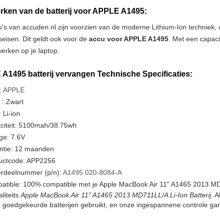
ken van de batterij voor APPLE A1495:
u's van accuden.nl zijn voorzien van de moderne Lithium-Ion techniek
tseisen. Dit geldt ook voor de
accu voor APPLE A1495
. Met een capaci
erken op je laptop.
A1495 batterij vervangen Technische Specificaties:
:
APPLE
 : Zwart
 Li-ion
citeit: 5100mah/38.75wh
ge: 7.6V
ntie: 12 maanden
uctcode: APP2256
rdeelnummer (p/n):
A1495
020-8084-A
atible: 100% compatible met je Apple MacBook Air 11" A1465 2013 MD
liteits
Apple MacBook Air 11" A1465 2013 MD711LL/A Li-Ion Batterij
. A
goedgekeurde batterijen gebruikt, en onze ingespannene controle gar