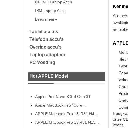
CLEVO Laptop Accu
Kenmer
IBM Laptop Accu
Alle acc
Lees meer»
kwalitei
mobiel w
Tablet accu's
Telefoon accu's
APPLE 
Overige accu's
Merk
Laptop adapters
Kleur
PC Voeding
Type:
Capa
Hot APPLE Model
Volta
Gara
Prod
Apple iPod Nano 3 3rd Gen 3T...
Onde
Apple MacBook Pro "Core...
Comp
Hoogkwa
APPLE Macbook Pro 13' R81 N4...
onze CE 
APPLE Macbook Pro 13'R81 N13...
koopt.