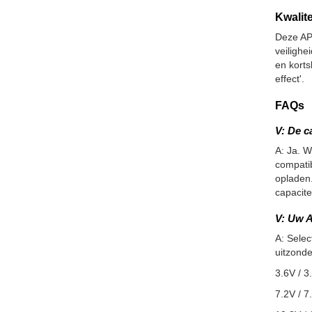
Kwalite
Deze AP
veiligh
en korts
effect'.
FAQs
V: De c
A: Ja. W
compatib
opladen.
capacite
V: Uw A
A: Selec
uitzonde
3.6V / 3
7.2V / 7