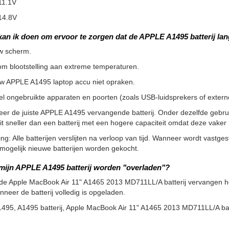
11.1V
14.8V
kan ik doen om ervoor te zorgen dat de APPLE A1495 batterij la
w scherm.
m blootstelling aan extreme temperaturen.
uw APPLE A1495 laptop accu niet opraken.
l ongebruikte apparaten en poorten (zoals USB-luidsprekers of externe 
eer de juiste APPLE A1495 vervangende batterij. Onder dezelfde gebru
it sneller dan een batterij met een hogere capaciteit omdat deze vak
g: Alle batterijen verslijten na verloop van tijd. Wanneer wordt vastgeste
ogelijk nieuwe batterijen worden gekocht.
mijn APPLE A1495 batterij worden "overladen"?
de Apple MacBook Air 11" A1465 2013 MD711LL/A batterij vervangen he
nneer de batterij volledig is opgeladen.
1495, A1495 batterij, Apple MacBook Air 11" A1465 2013 MD711LL/A b