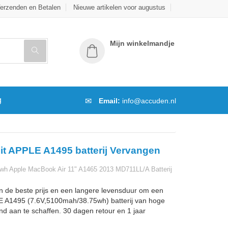
erzenden en Betalen
Nieuwe artikelen voor augustus
Mijn winkelmandje
g
Email:
info@accuden.nl
it APPLE A1495 batterij Vervangen
wh Apple MacBook Air 11" A1465 2013 MD711LL/A Batterij
n de beste prijs en een langere levensduur om een
 A1495 (7.6V,5100mah/38.75wh) batterij van hoge
and aan te schaffen. 30 dagen retour en 1 jaar