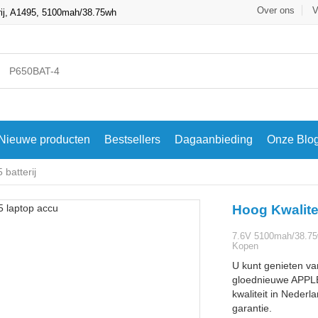
Over ons
V
ij, A1495, 5100mah/38.75wh
Nieuwe producten
Bestsellers
Dagaanbieding
Onze Blo
batterij
Hoog Kwalite
7.6V 5100mah/38.75
Kopen
U kunt genieten va
gloednieuwe APPLE
kwaliteit in Nederl
garantie.