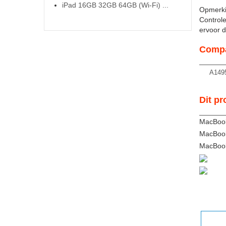
iPad 16GB 32GB 64GB (Wi-Fi) ...
Opmerki
Controle
ervoor da
Compa
A149
Dit pr
MacBook
MacBook 
MacBook 