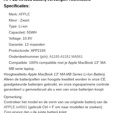
Specificaties:
Merk:
APPLE
Kleur : Zwart
Type: Li-ion
Capaciteit: 55WH
Voltage: 10.8V
Garantie: 12 maanden
Productcode: APP2165
Onderdeelnummer (p/n):
A1185
A1181
MA561
Compatible: 100% compatible met je Apple MacBook 13" MA
MB serie laptop.
Hoogkwaliteits
Apple MacBook 13" MA MB Series Li-Ion Batterij
.
Alleen de batterijcellen van hoogste kwaliteit worden in onze CE
goedgekeurde batterijen gebruikt, en onze ingespannene controle
garandeert u gemoedsrust als u een van onze batterijen koopt.
Opmerking:
Controleer het model en de vorm van uw originele batterij van de
APPLE mA561
(gebruik Ctrl + F om naar modellen te zoeken).
Zorg ervoor dat u de juiste batterij krijgt.