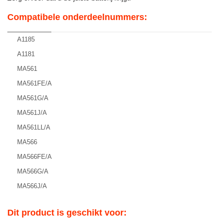
Compatibele onderdeelnummers:
A1185
A1181
MA561
MA561FE/A
MA561G/A
MA561J/A
MA561LL/A
MA566
MA566FE/A
MA566G/A
MA566J/A
Dit product is geschikt voor: