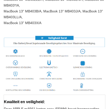
MB403*/A,
MacBook 13" MB403B/A, MacBook 13" MB403J/A, MacBook 13"
MB403LL/A,
MacBook 13" MB403X/A
Kwaliteit en veiligheid:
Deze APPLE mA561 laptop accu (55WH) bevat hoogwaardige