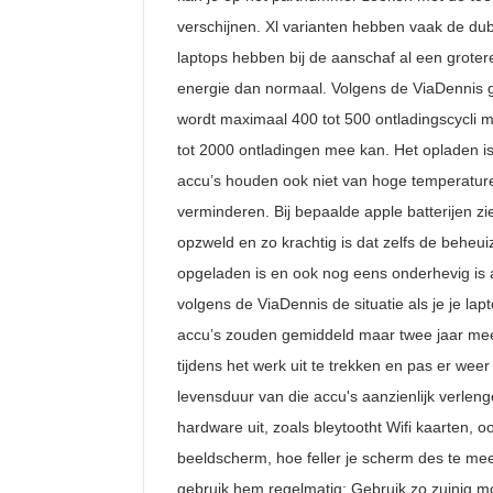
verschijnen. Xl varianten hebben vaak de du
laptops hebben bij de aanschaf al een grot
energie dan normaal. Volgens de ViaDennis g
wordt maximaal 400 tot 500 ontladingscycli m
tot 2000 ontladingen mee kan. Het opladen i
accu’s houden ook niet van hoge temperature
verminderen. Bij bepaalde apple batterijen zi
opzweld en zo krachtig is dat zelfs de beheui
opgeladen is en ook nog eens onderhevig is 
volgens de ViaDennis de situatie als je je lap
accu’s zouden gemiddeld maar twee jaar meeg
tijdens het werk uit te trekken en pas er weer
levensduur van die accu's aanzienlijk verlen
hardware uit, zoals bleytootht Wifi kaarten, 
beeldscherm, hoe feller je scherm des te meer
gebruik hem regelmatig; Gebruik zo zuinig mo