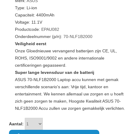
Merk:
ASUS
Type: Li-ion
Capaciteit: 4400mAh
Voltage: 11.1V
Productcode:
EPAU082
Onderdeelnummer (p/n):
70-NLF1B2000
Veiligheid eerst
Onze Gloednieuwe vervangend batterijen zijn CE, UL,
ROHS, ISO9001/9002 en andere internationale
certificeringen gepasseerd.
Super lange levensduur van de batterij
ASUS 70-NLF1B2000 Laptop accu kunnen met gemak
verschillende scenario's aan: Vrije tijd, kantoor en
entertainment. We kennen allemaal uw zorgen en u hoeft
zich geen zorgen te maken, Hoogste Kwaliteit ASUS 70-
NLF1B2000 Accu zullen uw zorgen gemakkelijk verlichten.
Aantal: