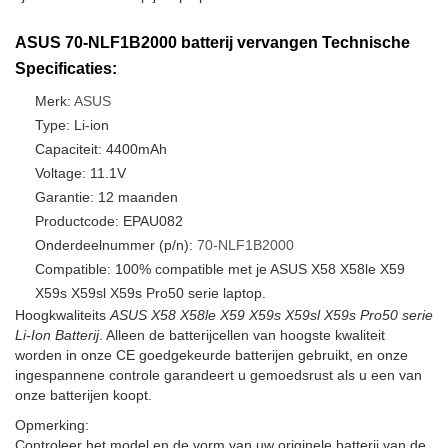
ASUS 70-NLF1B2000 batterij vervangen Technische
Specificaties:
Merk:
ASUS
Type: Li-ion
Capaciteit: 4400mAh
Voltage: 11.1V
Garantie: 12 maanden
Productcode: EPAU082
Onderdeelnummer (p/n):
70-NLF1B2000
Compatible: 100% compatible met je ASUS X58 X58le X59
X59s X59sl X59s Pro50 serie laptop.
Hoogkwaliteits
ASUS X58 X58le X59 X59s X59sl X59s Pro50 serie
Li-Ion Batterij
. Alleen de batterijcellen van hoogste kwaliteit
worden in onze CE goedgekeurde batterijen gebruikt, en onze
ingespannene controle garandeert u gemoedsrust als u een van
onze batterijen koopt.
Opmerking:
Controleer het model en de vorm van uw originele batterij van de