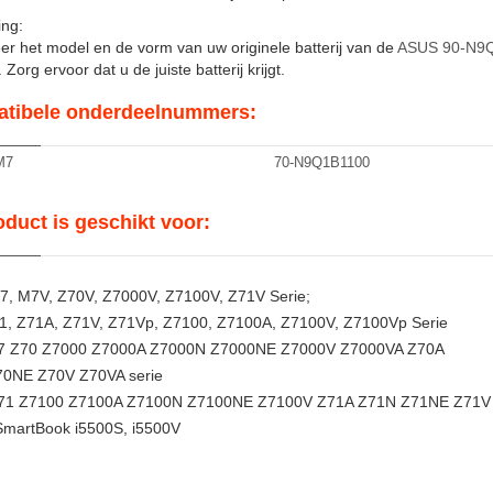
ng:
er het model en de vorm van uw originele batterij van de
ASUS 90-N9
Zorg ervoor dat u de juiste batterij krijgt.
tibele onderdeelnummers:
M7
70-N9Q1B1100
oduct is geschikt voor:
, M7V, Z70V, Z7000V, Z7100V, Z71V Serie;
1, Z71A, Z71V, Z71Vp, Z7100, Z7100A, Z7100V, Z7100Vp Serie
7 Z70 Z7000 Z7000A Z7000N Z7000NE Z7000V Z7000VA Z70A
0NE Z70V Z70VA serie
1 Z7100 Z7100A Z7100N Z7100NE Z7100V Z71A Z71N Z71NE Z71V 
martBook i5500S, i5500V