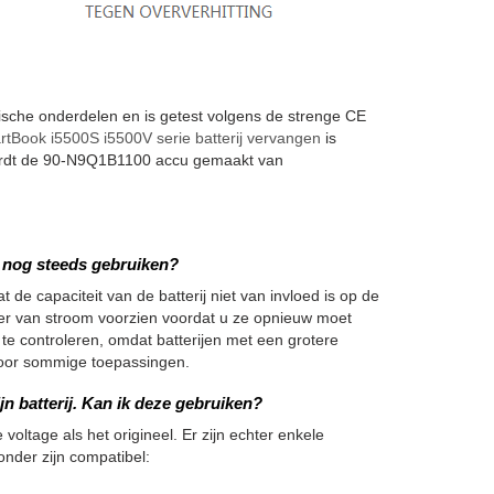
he onderdelen en is getest volgens de strenge CE
ok i5500S i5500V serie batterij vervangen
is
 wordt de 90-N9Q1B1100 accu gemaakt van
we nog steeds gebruiken?
 de capaciteit van de batterij niet van invloed is op de
nger van stroom voorzien voordat u ze opnieuw moet
 te controleren, omdat batterijen met een grotere
h voor sommige toepassingen.
n batterij. Kan ik deze gebruiken?
 voltage als het origineel. Er zijn echter enkele
onder zijn compatibel: