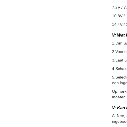
7.2V / 7
10.8V / 
14.4V / 
V: Wat 
1.Dim u
2.Voorko
3.Laat 
4.Schake
5.Selec
een lage
Opmerkin
moeten m
V: Kan 
A: Nee,
ingebouw