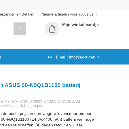
erzenden en Betalen
Nieuwe artikelen voor augustus
Mijn winkelmandje
g
Email:
info@accuden.nl
it ASUS 90-N9Q1B1100 batterij
US M7 M7V Z70V Z7000V Z7100V Z71V ISSAM
500V serie Batterij Kopen
n de beste prijs en een langere levensduur om een
90-N9Q1B1100 (14.8V,4400mAh) batterij van hoge
and aan te schaffen. 30 dagen retour en 1 jaar