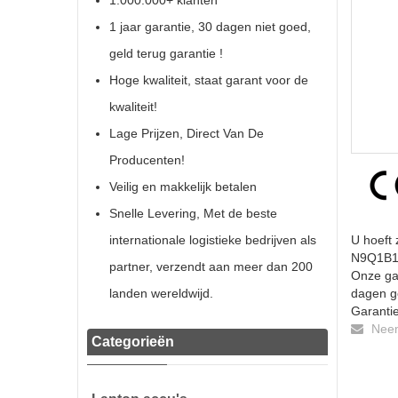
1.000.000+ klanten
1 jaar garantie, 30 dagen niet goed,
geld terug garantie !
Hoge kwaliteit, staat garant voor de
kwaliteit!
Lage Prijzen, Direct Van De
Producenten!
Veilig en makkelijk betalen
Snelle Levering, Met de beste
internationale logistieke bedrijven als
U hoeft 
N9Q1B110
partner, verzendt aan meer dan 200
Onze gar
landen wereldwijd.
dagen ge
Garantie
Neem 
Categorieën