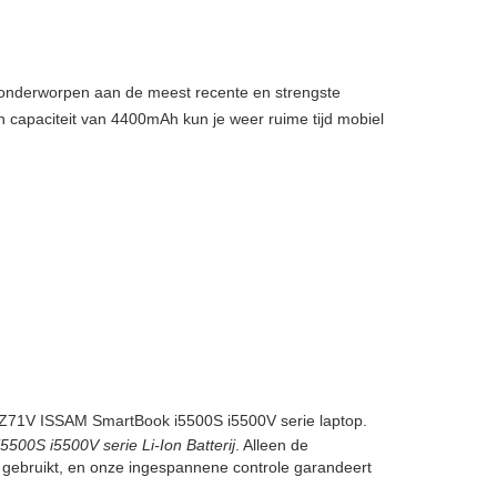
, onderworpen aan de meest recente en strengste
n capaciteit van 4400mAh kun je weer ruime tijd mobiel
71V ISSAM SmartBook i5500S i5500V serie laptop.
S i5500V serie Li-Ion Batterij
. Alleen de
n gebruikt, en onze ingespannene controle garandeert