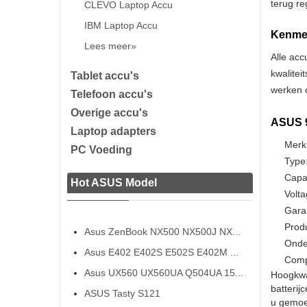
terug re
CLEVO Laptop Accu
IBM Laptop Accu
Kenmer
Lees meer»
Alle acc
kwalitei
Tablet accu's
werken o
Telefoon accu's
Overige accu's
ASUS 9
Laptop adapters
Merk
PC Voeding
Type:
Capa
Hot ASUS Model
Volta
Gara
Prod
Asus ZenBook NX500 NX500J NX...
Onde
Asus E402 E402S E502S E402M ...
Comp
Asus UX560 UX560UA Q504UA 15...
Hoogkwa
batterij
ASUS Tasty S121
u gemoed