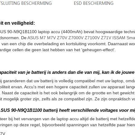
it en veiligheid:
US 90-N9Q1B1100 laptop accu (4400mAh) bevat hoogwaardige technisc
eidsnormen. De
ASUS M7 M7V Z70V Z7000V Z7100V Z71V ISSAM SmartBo
n van een chip die overbelading en kortsluiting voorkomt. Daarnaast
dige cellen die geen last hebben van het 'geheugen-effect'.
apaciteit van je batterij is anders dan die van mij, kan ik de jou
ij garanderen dat uw batterij is volledig compatibel met uw laptop, omdat
iliteit ervan. Accu's met een hogere capaciteit zullen uw apparaat la
 Naast de capaciteit is het ook belangrijk om de grootte en het gewicht
it mogelijk groter zijn, zelfs als ze compatibel zijn. Ze zijn onpraktisc
SUS 90-N9Q1B1100 batterij heeft verschillende voltages voor mij
teer bij het vervangen van de laptop accu altijd de batterij met hetzelfde
ringen op deze regel, bijvoorbeeld spanningen van hetzelfde paar hier
.7V