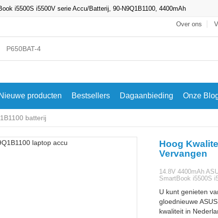
 i5500S i5500V serie Accu/Batterij, 90-N9Q1B1100, 4400mAh
Over ons
V
Nieuwe producten
Bestsellers
Dagaanbieding
Onze Blo
B1100 batterij
Hoog Kwalite
Vervangen
14.8V 4400mAh AS
SmartBook i5500S i5
U kunt genieten va
gloednieuwe ASUS 
kwaliteit in Nederl