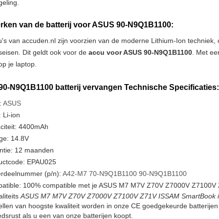
geling.
ken van de batterij voor ASUS 90-N9Q1B1100:
u's van accuden.nl zijn voorzien van de moderne Lithium-Ion techniek
tseisen. Dit geldt ook voor de
accu voor ASUS 90-N9Q1B1100
. Met ee
p je laptop.
0-N9Q1B1100 batterij vervangen Technische Specificaties:
:
ASUS
 Li-ion
citeit: 4400mAh
ge: 14.8V
ntie: 12 maanden
uctcode: EPAU025
rdeelnummer (p/n):
A42-M7
70-N9Q1B1100
90-N9Q1B1100
atible: 100% compatible met je ASUS M7 M7V Z70V Z7000V Z7100V Z
liteits
ASUS M7 M7V Z70V Z7000V Z7100V Z71V ISSAM SmartBook i5500
cellen van hoogste kwaliteit worden in onze CE goedgekeurde batterije
srust als u een van onze batterijen koopt.