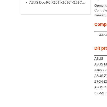
ASUS Eee PC X101 X101C X101C...
Opmerki
Controle
zoeken). 
Compa
A42-
Dit pr
ASUS
ASUS M7
Asus Z7
ASUS Z
Z70N Z7
ASUS Z7
ISSAM S