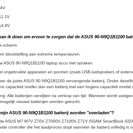
.4V
11.1V
14.8V
kan ik doen om ervoor te zorgen dat de ASUS 90-N9Q1B1100 batt
w scherm.
m blootstelling aan extreme temperaturen.
uw ASUS 90-N9Q1B1100 laptop accu niet opraken.
l ongebruikte apparaten en poorten (zoals USB-luidsprekers of externe 
teer de juiste ASUS 90-N9Q1B1100 vervangende batterij. Onder dezelf
re capaciteit sneller dan een batterij met een hogere capaciteit omd
g: Alle batterijen verslijten na verloop van tijd. Wanneer wordt vastgeste
ogelijk nieuwe batterijen worden gekocht.
mijn ASUS 90-N9Q1B1100 batterij worden "overladen"?
 de ASUS M7 M7V Z70V Z7000V Z7100V Z71V ISSAM SmartBook i5500S i
de controller die het laadproces stopt wanneer de batterij volledig is 