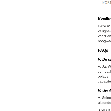
Kwalite
Deze AS
veiligh
voorzie
hoogwaar
FAQs
V: De c
A: Ja. W
compatib
opladen.
capacite
V: Uw A
A: Selec
uitzonde
3.6V / 3