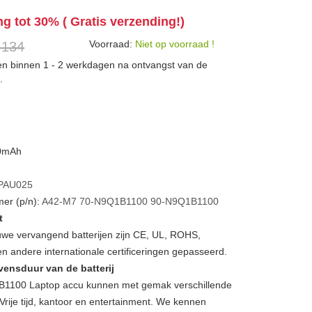
ng tot 30% ( Gratis verzending!)
Voorraad:
Niet op voorraad !
 134
den binnen 1 - 2 werkdagen na ontvangst van de
.
00mAh
PAU025
er (p/n):
A42-M7
70-N9Q1B1100
90-N9Q1B1100
t
we vervangend batterijen zijn CE, UL, ROHS,
 andere internationale certificeringen gepasseerd.
vensduur van de batterij
1100 Laptop accu kunnen met gemak verschillende
Vrije tijd, kantoor en entertainment. We kennen