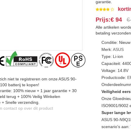
garantie.
korti
Prijs:€ 94
€
Alle artikelen wor
betaling verzonden
Conditie: Nieuw
Merk:
ASUS
Type: Li-ion
Capaciteit: 44
Voltage: 14.8V
Productcode:
E
zich niet te registreren om onze ASUS 90-
Onderdeelnumm
0 batterij te kopen!
antie: 100% nieuw + 1 jaar garantie + 30
Veiligheid eers
ld terug + 100% Veilig Winkelen
Onze Gloednieu
 + Snelle verzending.
ISO9001/9002 en
contact op over dit product
Super lange le
ASUS 90-N9Q1B
scenario's aan: 