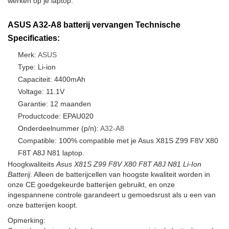
werken op je laptop.
ASUS A32-A8 batterij vervangen Technische
Specificaties:
Merk:
ASUS
Type: Li-ion
Capaciteit: 4400mAh
Voltage: 11.1V
Garantie: 12 maanden
Productcode: EPAU020
Onderdeelnummer (p/n):
A32-A8
Compatible: 100% compatible met je Asus X81S Z99 F8V X80
F8T A8J N81 laptop.
Hoogkwaliteits
Asus X81S Z99 F8V X80 F8T A8J N81 Li-Ion
Batterij
. Alleen de batterijcellen van hoogste kwaliteit worden in
onze CE goedgekeurde batterijen gebruikt, en onze
ingespannene controle garandeert u gemoedsrust als u een van
onze batterijen koopt.
Opmerking: