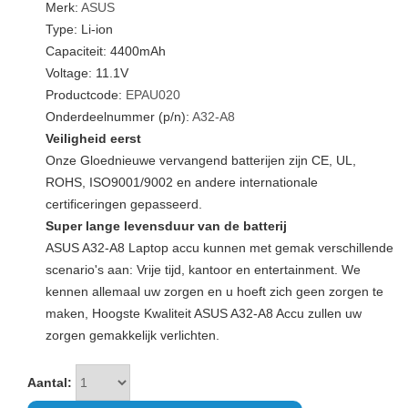
Merk:
ASUS
Type: Li-ion
Capaciteit: 4400mAh
Voltage: 11.1V
Productcode:
EPAU020
Onderdeelnummer (p/n):
A32-A8
Veiligheid eerst
Onze Gloednieuwe vervangend batterijen zijn CE, UL,
ROHS, ISO9001/9002 en andere internationale
certificeringen gepasseerd.
Super lange levensduur van de batterij
ASUS A32-A8 Laptop accu kunnen met gemak verschillende
scenario's aan: Vrije tijd, kantoor en entertainment. We
kennen allemaal uw zorgen en u hoeft zich geen zorgen te
maken, Hoogste Kwaliteit ASUS A32-A8 Accu zullen uw
zorgen gemakkelijk verlichten.
Aantal: