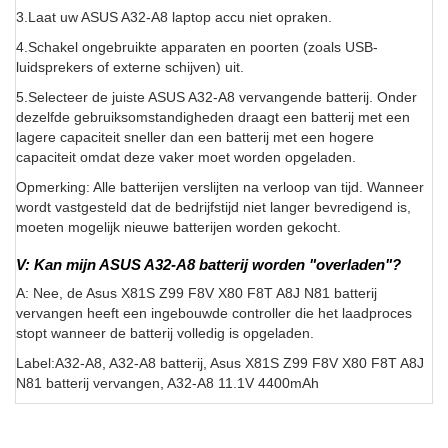
3.Laat uw ASUS A32-A8 laptop accu niet opraken.
4.Schakel ongebruikte apparaten en poorten (zoals USB-
luidsprekers of externe schijven) uit.
5.Selecteer de juiste ASUS A32-A8 vervangende batterij. Onder
dezelfde gebruiksomstandigheden draagt een batterij met een
lagere capaciteit sneller dan een batterij met een hogere
capaciteit omdat deze vaker moet worden opgeladen.
Opmerking: Alle batterijen verslijten na verloop van tijd. Wanneer
wordt vastgesteld dat de bedrijfstijd niet langer bevredigend is,
moeten mogelijk nieuwe batterijen worden gekocht.
V: Kan mijn ASUS A32-A8 batterij worden "overladen"?
A: Nee, de Asus X81S Z99 F8V X80 F8T A8J N81 batterij
vervangen heeft een ingebouwde controller die het laadproces
stopt wanneer de batterij volledig is opgeladen.
Label:A32-A8, A32-A8 batterij, Asus X81S Z99 F8V X80 F8T A8J
N81 batterij vervangen, A32-A8 11.1V 4400mAh