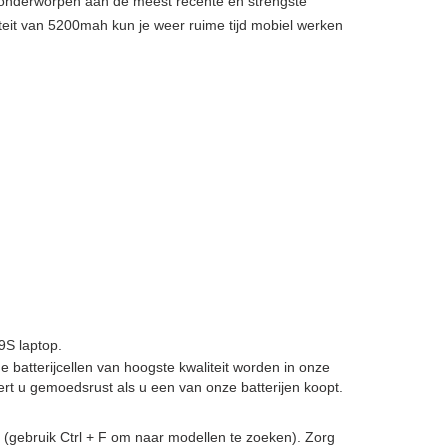
, onderworpen aan de meest recente en strengste
teit van 5200mah kun je weer ruime tijd mobiel werken
S laptop.
de batterijcellen van hoogste kwaliteit worden in onze
t u gemoedsrust als u een van onze batterijen koopt.
(gebruik Ctrl + F om naar modellen te zoeken). Zorg