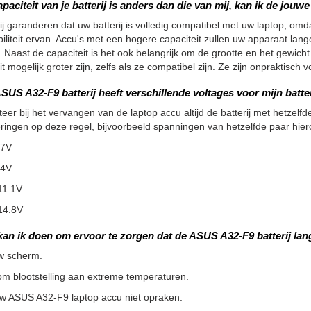
apaciteit van je batterij is anders dan die van mij, kan ik de jou
ij garanderen dat uw batterij is volledig compatibel met uw laptop, omdat
iliteit ervan. Accu's met een hogere capaciteit zullen uw apparaat la
 Naast de capaciteit is het ook belangrijk om de grootte en het gewicht
it mogelijk groter zijn, zelfs als ze compatibel zijn. Ze zijn onpraktisc
SUS A32-F9 batterij heeft verschillende voltages voor mijn batte
teer bij het vervangen van de laptop accu altijd de batterij met hetzelfde
ringen op deze regel, bijvoorbeeld spanningen van hetzelfde paar hier
.7V
.4V
11.1V
14.8V
kan ik doen om ervoor te zorgen dat de ASUS A32-F9 batterij la
w scherm.
m blootstelling aan extreme temperaturen.
uw ASUS A32-F9 laptop accu niet opraken.