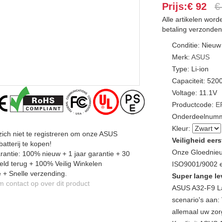
Prijs:€ 92
€
Alle artikelen wor
betaling verzonden
Conditie: Nieuw
Merk:
ASUS
Type: Li-ion
Capaciteit: 52
Voltage: 11.1V
Productcode:
E
Onderdeelnumm
Kleur:
zich niet te registreren om onze ASUS
Veiligheid eers
atterij te kopen!
Onze Gloednieu
antie: 100% nieuw + 1 jaar garantie + 30
ld terug + 100% Veilig Winkelen
ISO9001/9002 en
 + Snelle verzending.
Super lange le
contact op over dit product
ASUS A32-F9 La
scenario's aan: 
allemaal uw zor