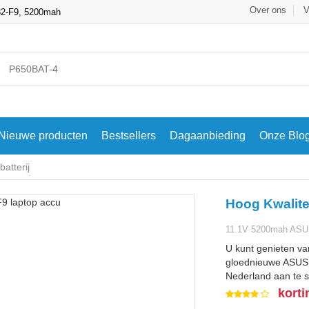
Over ons
V
32-F9, 5200mah
Nieuwe producten
Bestsellers
Dagaanbieding
Onze Blo
atterij
Hoog Kwalite
11.1V 5200mah ASU
U kunt genieten va
gloednieuwe ASUS A
Nederland aan te s
korti