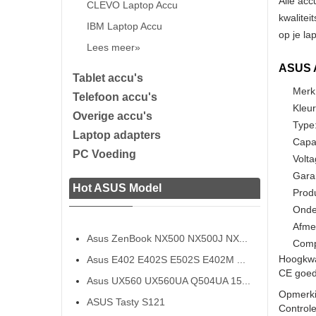
Alle acc
CLEVO Laptop Accu
kwalitei
IBM Laptop Accu
op je la
Lees meer»
ASUS A
Tablet accu's
Merk
Telefoon accu's
Kleur
Overige accu's
Type:
Laptop adapters
Capa
PC Voeding
Volta
Gara
Hot ASUS Model
Prod
Onde
Afme
Asus ZenBook NX500 NX500J NX...
Comp
Hoogkwa
Asus E402 E402S E502S E402M ...
CE goedg
Asus UX560 UX560UA Q504UA 15...
Opmerki
ASUS Tasty S121
Controle