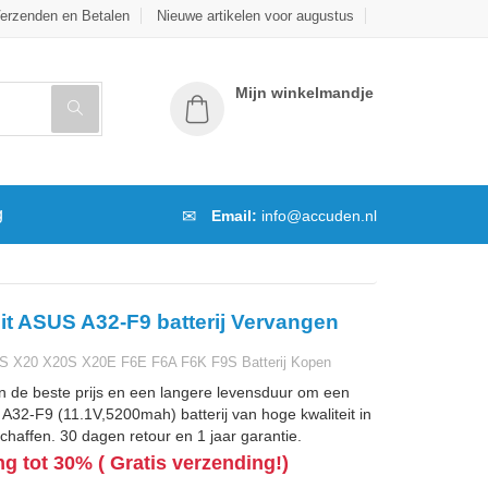
erzenden en Betalen
Nieuwe artikelen voor augustus
Mijn winkelmandje
g
Email:
info@accuden.nl
it ASUS A32-F9 batterij Vervangen
S X20 X20S X20E F6E F6A F6K F9S Batterij Kopen
n de beste prijs en een langere levensduur om een
32-F9 (11.1V,5200mah) batterij van hoge kwaliteit in
chaffen. 30 dagen retour en 1 jaar garantie.
ng tot 30% ( Gratis verzending!)