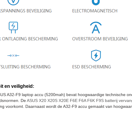
it en veiligheid:
US A32-F9 laptop accu (5200mah) bevat hoogwaardige technische onde
eidsnormen. De
ASUS X20 X20S X20E F6E F6A F6K F9S batterij verva
ting voorkomt. Daarnaast wordt de A32-F9 accu gemaakt van hoogwaard