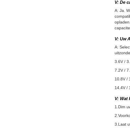
V: De c
A: Ja. W
compatib
opladen.
capacite
V: Uw A
A: Selec
uitzonde
3.6V / 3
7.2V / 7
10.8V / 
14.4V / 
V: Wat 
1.Dim u
2.Voorko
3.Laat 