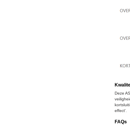
Kwalite
Deze AS
veiligh
kortslui
effect'.
FAQs