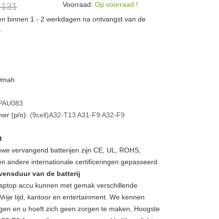
Voorraad:
Op voorraad !
 131
den binnen 1 - 2 werkdagen na ontvangst van de
.
00mah
PAU083
er (p/n):
(9cell)A32-T13
A31-F9
A32-F9
t
we vervangend batterijen zijn CE, UL, ROHS,
 andere internationale certificeringen gepasseerd.
vensduur van de batterij
ptop accu kunnen met gemak verschillende
Vrije tijd, kantoor en entertainment. We kennen
gen en u hoeft zich geen zorgen te maken, Hoogste