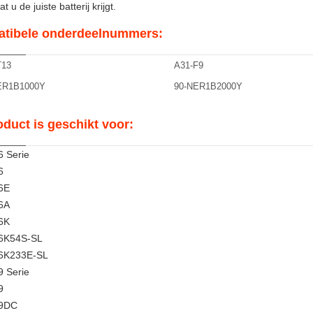
t u de juiste batterij krijgt.
tibele onderdeelnummers:
T13
A31-F9
ER1B1000Y
90-NER1B2000Y
oduct is geschikt voor:
 Serie
6
6E
6A
6K
6K54S-SL
6K233E-SL
 Serie
9
9DC