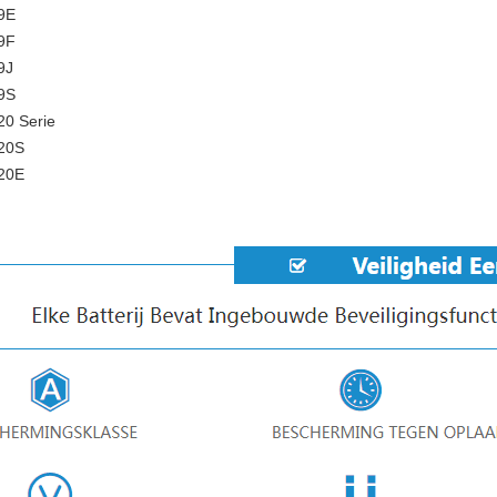
9E
9F
9J
9S
0 Serie
20S
20E