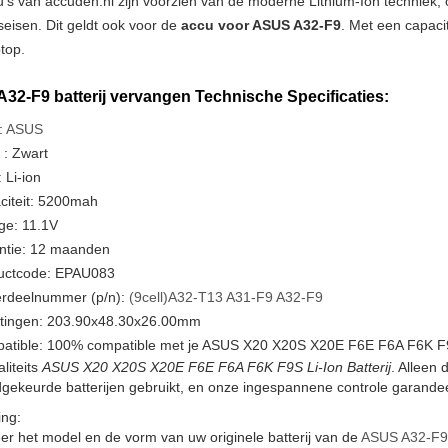
u's van accuden.nl zijn voorzien van de moderne Lithium-Ion techniek
tseisen. Dit geldt ook voor de
accu voor ASUS A32-F9
. Met een capaci
ptop.
32-F9 batterij vervangen Technische Specificaties:
:
ASUS
 : Zwart
 Li-ion
citeit: 5200mah
ge: 11.1V
ntie: 12 maanden
uctcode: EPAU083
rdeelnummer (p/n):
(9cell)A32-T13
A31-F9
A32-F9
tingen: 203.90x48.30x26.00mm
atible: 100% compatible met je ASUS X20 X20S X20E F6E F6A F6K F9
liteits
ASUS X20 X20S X20E F6E F6A F6K F9S Li-Ion Batterij
. Alleen 
ekeurde batterijen gebruikt, en onze ingespannene controle garandeer
ng:
er het model en de vorm van uw originele batterij van de
ASUS A32-F9