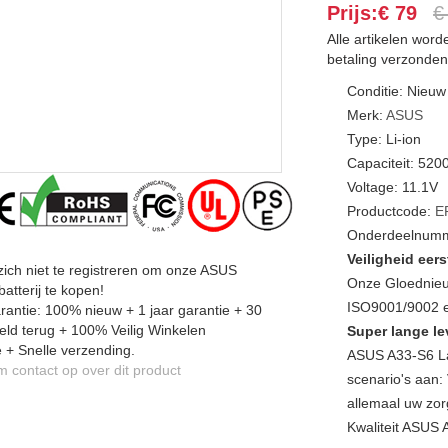
Prijs:€ 79
€
Alle artikelen wor
betaling verzonden
Conditie: Nieuw
Merk:
ASUS
Type: Li-ion
Capaciteit: 52
Voltage: 11.1V
Productcode:
E
Onderdeelnumm
Veiligheid eers
zich niet te registreren om onze ASUS
Onze Gloednieu
atterij te kopen!
ISO9001/9002 en
antie: 100% nieuw + 1 jaar garantie + 30
ld terug + 100% Veilig Winkelen
Super lange le
 + Snelle verzending.
ASUS A33-S6 La
contact op over dit product
scenario's aan: 
allemaal uw zor
Kwaliteit ASUS 