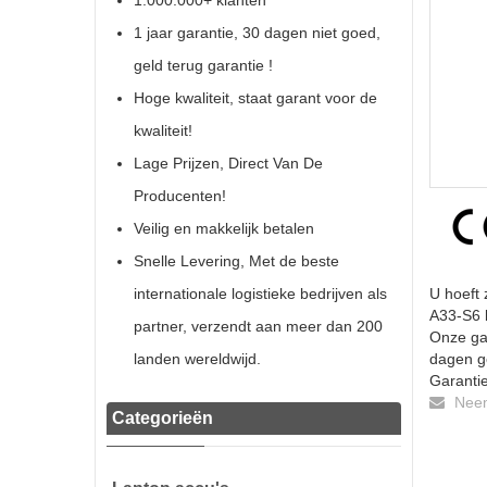
1.000.000+ klanten
1 jaar garantie, 30 dagen niet goed,
geld terug garantie !
Hoge kwaliteit, staat garant voor de
kwaliteit!
Lage Prijzen, Direct Van De
Producenten!
Veilig en makkelijk betalen
Snelle Levering, Met de beste
internationale logistieke bedrijven als
U hoeft 
A33-S6 b
partner, verzendt aan meer dan 200
Onze gar
landen wereldwijd.
dagen ge
Garantie
Neem 
Categorieën