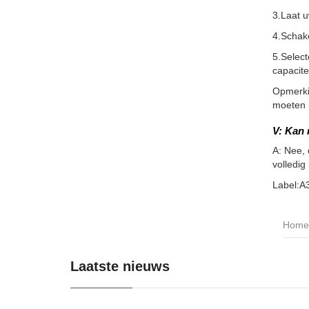
3.Laat 
4.Schake
5.Select
capacite
Opmerkin
moeten m
V: Kan 
A: Nee, 
volledig
Label:A
Home
Laatste nieuws