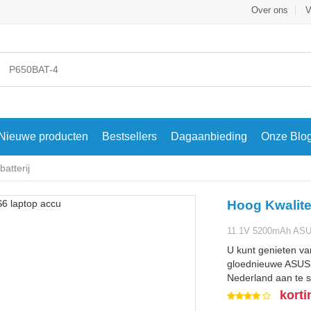
Over ons
V
Nieuwe producten
Bestsellers
Dagaanbieding
Onze Blo
atterij
Hoog Kwalite
11.1V 5200mAh ASU
U kunt genieten va
gloednieuwe ASUS A
Nederland aan te s
korti