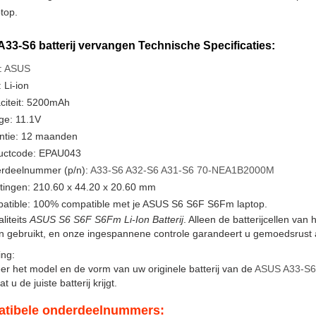
ptop.
33-S6 batterij vervangen Technische Specificaties:
:
ASUS
 Li-ion
citeit: 5200mAh
ge: 11.1V
ntie: 12 maanden
uctcode: EPAU043
rdeelnummer (p/n):
A33-S6
A32-S6
A31-S6
70-NEA1B2000M
tingen: 210.60 x 44.20 x 20.60 mm
atible: 100% compatible met je ASUS S6 S6F S6Fm laptop.
liteits
ASUS S6 S6F S6Fm Li-Ion Batterij
. Alleen de batterijcellen va
en gebruikt, en onze ingespannene controle garandeert u gemoedsrust a
ng:
er het model en de vorm van uw originele batterij van de
ASUS A33-S6
t u de juiste batterij krijgt.
tibele onderdeelnummers: