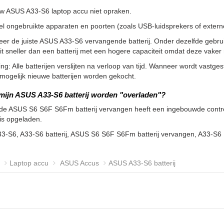
uw ASUS A33-S6 laptop accu niet opraken.
l ongebruikte apparaten en poorten (zoals USB-luidsprekers of externe 
eer de juiste ASUS A33-S6 vervangende batterij. Onder dezelfde gebru
it sneller dan een batterij met een hogere capaciteit omdat deze vak
g: Alle batterijen verslijten na verloop van tijd. Wanneer wordt vastgeste
ogelijk nieuwe batterijen worden gekocht.
mijn ASUS A33-S6 batterij worden "overladen"?
de ASUS S6 S6F S6Fm batterij vervangen heeft een ingebouwde controll
 is opgeladen.
33-S6, A33-S6 batterij, ASUS S6 S6F S6Fm batterij vervangen, A33-S
Laptop accu
ASUS Accus
ASUS A33-S6 batterij