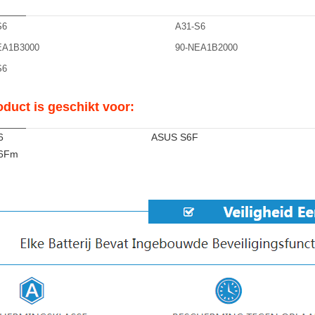
S6
A31-S6
EA1B3000
90-NEA1B2000
S6
oduct is geschikt voor:
6
ASUS S6F
6Fm