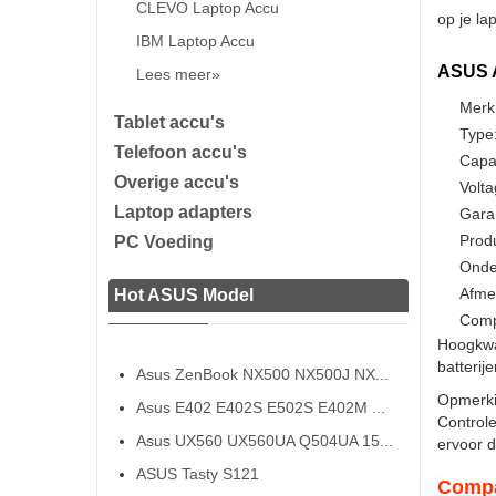
CLEVO Laptop Accu
op je la
IBM Laptop Accu
ASUS A
Lees meer»
Merk
Tablet accu's
Type:
Telefoon accu's
Capa
Overige accu's
Volta
Laptop adapters
Gara
Prod
PC Voeding
Onde
Afme
Hot ASUS Model
Comp
Hoogkwa
batterij
Asus ZenBook NX500 NX500J NX...
Opmerki
Asus E402 E402S E502S E402M ...
Controle
Asus UX560 UX560UA Q504UA 15...
ervoor da
ASUS Tasty S121
Compa