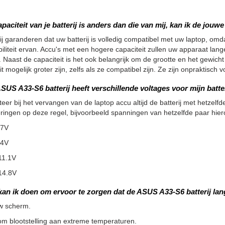
apaciteit van je batterij is anders dan die van mij, kan ik de jou
ij garanderen dat uw batterij is volledig compatibel met uw laptop, omdat
iliteit ervan. Accu's met een hogere capaciteit zullen uw apparaat la
 Naast de capaciteit is het ook belangrijk om de grootte en het gewicht
it mogelijk groter zijn, zelfs als ze compatibel zijn. Ze zijn onpraktisc
SUS A33-S6 batterij heeft verschillende voltages voor mijn batte
teer bij het vervangen van de laptop accu altijd de batterij met hetzelfde
ringen op deze regel, bijvoorbeeld spanningen van hetzelfde paar hier
.7V
.4V
11.1V
14.8V
kan ik doen om ervoor te zorgen dat de ASUS A33-S6 batterij la
w scherm.
m blootstelling aan extreme temperaturen.