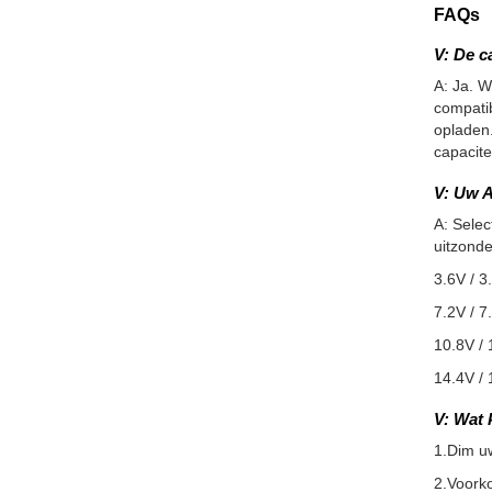
FAQs
V: De c
A: Ja. W
compatib
opladen.
capacite
V: Uw A
A: Selec
uitzonde
3.6V / 3
7.2V / 7
10.8V / 
14.4V / 
V: Wat 
1.Dim u
2.Voorko