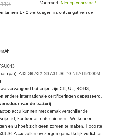
Voorraad:
Niet op voorraad !
 113
den binnen 1 - 2 werkdagen na ontvangst van de
.
00mAh
PAU043
er (p/n):
A33-S6
A32-S6
A31-S6
70-NEA1B2000M
t
we vervangend batterijen zijn CE, UL, ROHS,
 andere internationale certificeringen gepasseerd.
vensduur van de batterij
ptop accu kunnen met gemak verschillende
Vrije tijd, kantoor en entertainment. We kennen
gen en u hoeft zich geen zorgen te maken, Hoogste
A33-S6 Accu zullen uw zorgen gemakkelijk verlichten.