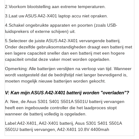
2.Voorkom blootstelling aan extreme temperaturen.
3.Laat uw ASUS A42-X401 laptop accu niet opraken.
4.Schakel ongebruikte apparaten en poorten (zoals USB-
luidsprekers of externe schijven) uit.
5.Selecteer de juiste ASUS A42-X401 vervangende batterij.
Onder dezelfde gebruiksomstandigheden draagt een batterij met
een lagere capaciteit sneller dan een batterij met een hogere
capaciteit omdat deze vaker moet worden opgeladen.
Opmerking: Alle batterijen verslijten na verloop van tijd. Wanneer
wordt vastgesteld dat de bedrijfstijd niet langer bevredigend is,
moeten mogelijk nieuwe batterijen worden gekocht.
V: Kan mijn ASUS A42-X401 batterij worden "overladen"?
A: Nee, de Asus S301 S401 S501A S501U batterij vervangen
heeft een ingebouwde controller die het laadproces stopt
wanneer de batterij volledig is opgeladen.
Label:A42-X401, A42-X401 batterij, Asus S301 S401 S501A
S501U batterij vervangen, A42-X401 10.8V 4400mah