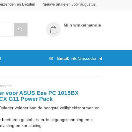
erzenden en Betalen
Nieuwe artikelen voor augustus
Mijn winkelmandje
g
Email:
info@accuden.nl
dapter
er voor ASUS Eee PC 1015BX
CX G11 Power Pack
lader voldoet aan de hoogste veiligheidsnormen en
 heeft een gestabiliseerde uitgangsspanning en is
lasting en kortsluiting.