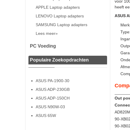
voor 10
heeft ee
APPLE Laptop adapters
ASUS AD
LENOVO Laptop adapters
SAMSUNG Laptop adapters
Merk
Type
Lees meer»
Inga
PC Voeding
Outp
Gara
Populaire Zoekopdrachten
Onde
Afme
Comp
ASUS PA-1900-30
Compa
ASUS ADP-230GB
ASUS ADP-150CH
Out pow
Connec
ASUS N90W-03
AD820M
ASUS 65W
90-XB0
90-XB0