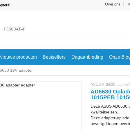
Over ons
V
apters!
Nieuwe producten
Bestsellers
Dagaanbieding
Onze Blo
6630 19V adapter
ASUS AD6630 Laptop A
AD6630 Oplad
1015PEB 1015
Deze ASUS AD6630 Op
kwaliteitseisen.
Deze adapter-oplader
beveiligd tegen overbe