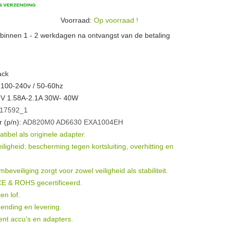
Voorraad:
Op voorraad !
n binnen 1 - 2 werkdagen na ontvangst van de betaling
ack
 100-240v / 50-60hz
19V 1.58A-2.1A 30W- 40W
17592_1
 (p/n):
AD820M0
AD6630
EXA1004EH
ibel als originele adapter.
igheid: bescherming tegen kortsluiting, overhitting en
eveiliging zorgt voor zowel veiligheid als stabiliteit.
 CE & ROHS gecertificeerd.
en lof.
ending en levering.
ent accu's en adapters.