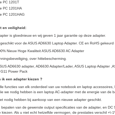
e PC 1201T
ee PC 1201HA
ee PC 1201HAG
t en veiligheid:
pter is gloednieuw en wij geven 1 jaar garantie op deze adapter.
 geschikt voor de ASUS AD6630 Laptop Adapter. CE en RoHS gekeurd co
100% Nieuw Hoge Kwaliteit ASUS AD6630 AC Adapter
ningsbeveiliging, over hittebescherming.
ASUS AD6630 adapter, AD6630 Adapter/Lader, ASUS Laptop Adapter
G11 Power Pack
 ik een adapter kiezen ?
lle functies van elk onderdeel van uw notebook en laptop accessoires, 
ie we nodig hebben is een laptop AC-adapter met de energie van de batt
het nodig hebben bij aankoop van een nieuwe adapter geschikt.
, bepalen van de gewenste output specificaties van de adapter, en DC 
e kiezen. Als u niet echt hetzelfde vermogen, de prestaties verschil +\