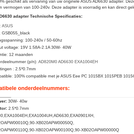
0% geschikt als vervaning van uw originele ASUS AD6630 adapter. Dez
n vermogen van 100-240v. Deze adapter is voorradig en kan direct ge
6630 adapter Technische Specificaties:
:
ASUS
: GSB055_black
ngsspanning: 100-240v / 50-60hz
ut voltage: 19V 1.58A-2.1A 30W- 40W
ntie: 12 maanden
rdeelnummer (p/n):
AD820M0
AD6630
EXA1004EH
tingen : 2.5*0.7mm
atible: 100% compatible met je ASUS Eee PC 1015BX 1015PEB 1015
tibele onderdeelnummers:
er:
30W- 40w
tor:
2.5*0.7mm
0,EXA1004EH,EXA1004UH,AD6630,EXA0901XH,
2OAPW00010Q,90-XB020APW00050Q,
2OAPW00110Q,90-XB02OAPW00100Q,90-XB02OAPW00000Q