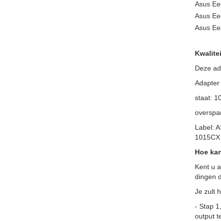
Asus Ee
Asus E
Asus E
Kwalitei
Deze ada
Adapter
staat: 
overspan
Label: 
1015CX 
Hoe kan
Kent u a
dingen d
Je zult 
- Stap 1
output t