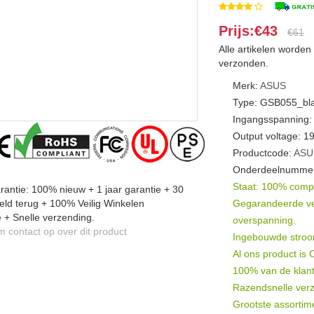
Prijs:€43
€61
Alle artikelen worde
verzonden.
Merk:
ASUS
Type: GSB055_bl
Ingangsspanning:
Output voltage: 
Productcode:
ASU
Onderdeelnummer
Staat: 100% compat
antie: 100% nieuw + 1 jaar garantie + 30
ld terug + 100% Veilig Winkelen
Gegarandeerde veil
 + Snelle verzending.
overspanning.
contact op over dit product
Ingebouwde stroomb
Al ons product is
100% van de klant
Razendsnelle verz
Grootste assortim