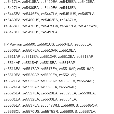
ze5417LA, ze5418EA, ze5420EA, ze5425EA, ze5426EA,
ze5427LA, ze5430EA, ze5440EA, ze5443EA,
ze5445EA, ze5446EA, ze5447LA, ze5451US, ze5457LA,
ze5460EA, ze5460US, ze5462EA, ze5467LA,
ze5468CL, ze5470US, ze5475CA, ze5477LA, ze5477WM,
ze5478CL, ze5490US, ze5497LA
HP Pavilion ze5500, ze5501US, ze5504EA, ze5505EA,
ze5506EA, ze5507EA, ze5510AP, ze5510EA,
ze5511AP, ze5511EA, ze5512AP, ze5512EA, ze5513AP,
ze5514AP, ze5515AP, ze5515EA, ze5516AP,
ze5516EA, ze5517AP, ze5517EA, ze5518AP, ze5519AP,
ze5519EA, ze5520AP, ze5520EA, ze5521AP,
ze5521EA, ze5522AP, ze5523AP, ze5523EA, ze5524AP,
ze5524EA, ze5525AP, ze5525EA, ze5526AP,
ze5526EA, ze5527EA, ze5528EA, ze5529EA, ze5530EA,
ze5531EA, ze5532EA, ze5533EA, ze5534EA,
ze5535EA, ze5537LA, ze5547WM, ze5560US, ze5565QV,
ze5568CL, ze5570US, ze5575SR, ze5580US, ze5587LA,