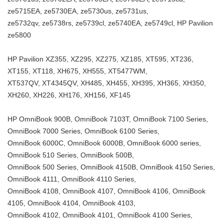
ze5715EA, ze5730EA, ze5730us, ze5731us,
ze5732qv, ze5738rs, ze5739cl, ze5740EA, ze5749cl, HP Pavilion
ze5800
HP Pavilion XZ355, XZ295, XZ275, XZ185, XT595, XT236,
XT155, XT118, XH675, XH555, XT5477WM,
XT537QV, XT4345QV, XH485, XH455, XH395, XH365, XH350,
XH260, XH226, XH176, XH156, XF145
HP OmniBook 900B, OmniBook 7103T, OmniBook 7100 Series,
OmniBook 7000 Series, OmniBook 6100 Series,
OmniBook 6000C, OmniBook 6000B, OmniBook 6000 series,
OmniBook 510 Series, OmniBook 500B,
OmniBook 500 Series, OmniBook 4150B, OmniBook 4150 Series,
OmniBook 4111, OmniBook 4110 Series,
OmniBook 4108, OmniBook 4107, OmniBook 4106, OmniBook
4105, OmniBook 4104, OmniBook 4103,
OmniBook 4102, OmniBook 4101, OmniBook 4100 Series,