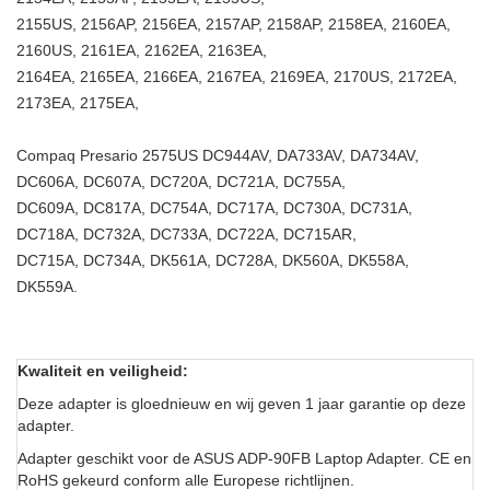
2155US, 2156AP, 2156EA, 2157AP, 2158AP, 2158EA, 2160EA,
2160US, 2161EA, 2162EA, 2163EA,
2164EA, 2165EA, 2166EA, 2167EA, 2169EA, 2170US, 2172EA,
2173EA, 2175EA,
Compaq Presario 2575US DC944AV, DA733AV, DA734AV,
DC606A, DC607A, DC720A, DC721A, DC755A,
DC609A, DC817A, DC754A, DC717A, DC730A, DC731A,
DC718A, DC732A, DC733A, DC722A, DC715AR,
DC715A, DC734A, DK561A, DC728A, DK560A, DK558A,
DK559A.
Kwaliteit en veiligheid:
Deze adapter is gloednieuw en wij geven 1 jaar garantie op deze
adapter.
Adapter geschikt voor de ASUS ADP-90FB Laptop Adapter. CE en
RoHS gekeurd conform alle Europese richtlijnen.