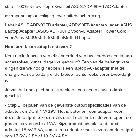
staat: 100% Nieuw Hoge Kwaliteit ASUS ADP-90FB AC Adapter
overspanningsbeveiliging, over hittebescherming.
Label: ASUS ADP-90FB adapter, ADP-90FB Adapter/Lader, ASUS
Laptop Adapter ,ASUS ADP-90FB voorAC Adapter Power Cord
voor Asus K53U/K53-3/K53E /K53E-B Laptop
Hoe kan ik een adapter kiezen ?
Kent u alle functies van elk onderdeel van uw notebook en laptop
accessoires, kunt u dagelijks gebruikt? Een van de belangrijkste
dingen die we nodig hebben is een laptop AC-adapter met de
energie van de batterij of de laptop rechtstreeks verantwoordelijk
is.
Je zult het nodig hebben bij aankoop van een nieuwe adapter
geschikt.
- Stap 1, bepalen van de gewenste output specificaties van de
adapter, en DC 9.47A 19V. Het is beter om een adapter voor
dezelfde output te kiezen. Als u niet echt hetzelfde vermogen, de
prestaties verschil +\-1V\A. Bijvoorbeeld, check out de oude
adapter 18.5V 3.5A, kunt u een adapter voor kiezen om de output
van 17.5V \ 2.5A of 19.5V \ 4.5A.