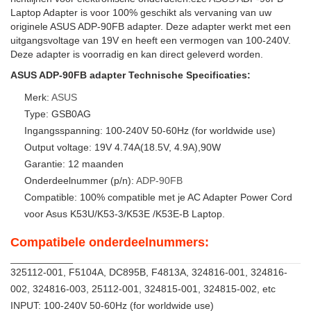
Laptop Adapter is voor 100% geschikt als vervaning van uw
originele ASUS ADP-90FB adapter. Deze adapter werkt met een
uitgangsvoltage van 19V en heeft een vermogen van 100-240V.
Deze adapter is voorradig en kan direct geleverd worden.
ASUS ADP-90FB adapter Technische Specificaties:
Merk:
ASUS
Type: GSB0AG
Ingangsspanning: 100-240V 50-60Hz (for worldwide use)
Output voltage: 19V 4.74A(18.5V, 4.9A),90W
Garantie: 12 maanden
Onderdeelnummer (p/n):
ADP-90FB
Compatible: 100% compatible met je AC Adapter Power Cord
voor Asus K53U/K53-3/K53E /K53E-B Laptop.
Compatibele onderdeelnummers:
325112-001, F5104A, DC895B, F4813A, 324816-001, 324816-
002, 324816-003, 25112-001, 324815-001, 324815-002, etc
INPUT: 100-240V 50-60Hz (for worldwide use)