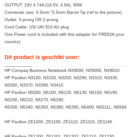
OUTPUT: 19V 4.74A (18.5V, 4.9A), 90W
Connecter size: 5.5mm *2.5mm,Barrel Tip (ref to the picture).
Outlet: 3-prong OR 2-prong
Cord Cable: US/ UK/ EU/ AU plug
One Power cord is included with this adapter for FREE(fit your
country)
Dit product is geschikt voor:
HP Compaq Business Notebook NX9000, NX9005, NX9010
HP Pavilion N3100, N3150, N3250, N3290, N3310, N3330,
N3350, N3370, N3390, N3410
HP Pavilion N5000, N5100, N5125, N5130, N5150, N5190,
N5200, N5210, N5270, N5290,
N5300, N5340, N5350, N5380, N5390, N5400, N5511L, N5584
HP Pavilion ZE1000, ZE1100, ZE1110, ZE1115, ZE1145
HP Pavilion ZE1200, ZE1201, ZE1202, ZE1210, ZE1230,