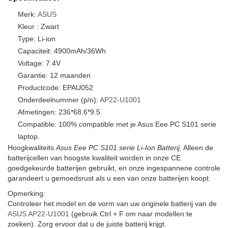
Merk:
ASUS
Kleur : Zwart
Type: Li-ion
Capaciteit: 4900mAh/36Wh
Voltage: 7.4V
Garantie: 12 maanden
Productcode: EPAU052
Onderdeelnummer (p/n):
AP22-U1001
Afmetingen: 236*68.6*9.5
Compatible: 100% compatible met je Asus Eee PC S101 serie
laptop.
Hoogkwaliteits
Asus Eee PC S101 serie Li-Ion Batterij
. Alleen de
batterijcellen van hoogste kwaliteit worden in onze CE
goedgekeurde batterijen gebruikt, en onze ingespannene controle
garandeert u gemoedsrust als u een van onze batterijen koopt.
Opmerking:
Controleer het model en de vorm van uw originele batterij van de
ASUS AP22-U1001
(gebruik Ctrl + F om naar modellen te
zoeken). Zorg ervoor dat u de juiste batterij krijgt.