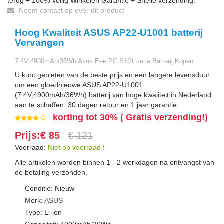
terug + 100% Veilig Winkelen Garantie + Snelle verzending.
Neem contact op over dit product
Hoog Kwaliteit ASUS AP22-U1001 batterij
Vervangen
7.4V 4900mAh/36Wh Asus Eee PC S101 serie Batterij Kopen
U kunt genieten van de beste prijs en een langere levensduur
om een gloednieuwe ASUS AP22-U1001
(7.4V,4900mAh/36Wh) batterij van hoge kwaliteit in Nederland
aan te schaffen. 30 dagen retour en 1 jaar garantie.
korting tot 30% ( Gratis verzending!)
Prijs:€ 85
€ 121
Voorraad:
Niet op voorraad !
Alle artikelen worden binnen 1 - 2 werkdagen na ontvangst van
de betaling verzonden.
Conditie: Nieuw
Merk:
ASUS
Type: Li-ion