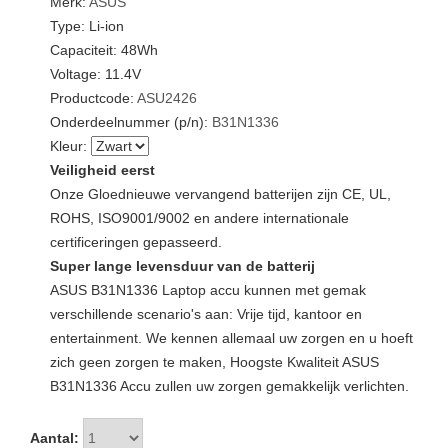
Merk:
ASUS
Type: Li-ion
Capaciteit: 48Wh
Voltage: 11.4V
Productcode:
ASU2426
Onderdeelnummer (p/n):
B31N1336
Kleur:
Veiligheid eerst
Onze Gloednieuwe vervangend batterijen zijn CE, UL,
ROHS, ISO9001/9002 en andere internationale
certificeringen gepasseerd.
Super lange levensduur van de batterij
ASUS B31N1336 Laptop accu kunnen met gemak
verschillende scenario's aan: Vrije tijd, kantoor en
entertainment. We kennen allemaal uw zorgen en u hoeft
zich geen zorgen te maken, Hoogste Kwaliteit ASUS
B31N1336 Accu zullen uw zorgen gemakkelijk verlichten.
Aantal: