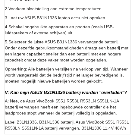
2.Voorkom blootstelling aan extreme temperaturen.
3.Laat uw ASUS B31N1336 laptop accu niet opraken.
4.Schakel ongebruikte apparaten en poorten (zoals USB-
luidsprekers of externe schijven) uit.
5.Selecteer de juiste ASUS B31N1336 vervangende batterij.
Onder dezelfde gebruiksomstandigheden draagt een batterij met
een lagere capaciteit sneller dan een batterij met een hogere
capaciteit omdat deze vaker moet worden opgeladen.
Opmerking: Alle batterijen verslijten na verloop van tijd. Wanneer
wordt vastgesteld dat de bedrijfstijd niet langer bevredigend is,
moeten mogelijk nieuwe batterijen worden gekocht.
V: Kan mijn ASUS B31N1336 batterij worden "overladen"?
A: Nee, de Asus VivoBook S551 R553L R553LN S551LN-1A
batterij vervangen heeft een ingebouwde controller die het
laadproces stopt wanneer de batterij volledig is opgeladen.
Label:B31N1336, B31N1336 batterij, Asus VivoBook S551 R553L
R553LN S551LN-1A batterij vervangen, B31N1336 11.4V 48Wh