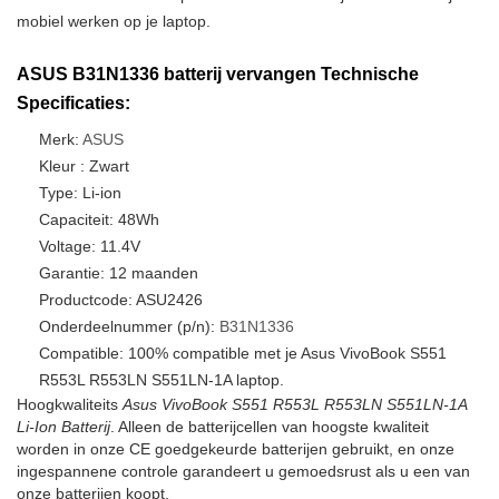
mobiel werken op je laptop.
ASUS B31N1336 batterij vervangen Technische
Specificaties:
Merk:
ASUS
Kleur : Zwart
Type: Li-ion
Capaciteit: 48Wh
Voltage: 11.4V
Garantie: 12 maanden
Productcode: ASU2426
Onderdeelnummer (p/n):
B31N1336
Compatible: 100% compatible met je Asus VivoBook S551
R553L R553LN S551LN-1A laptop.
Hoogkwaliteits
Asus VivoBook S551 R553L R553LN S551LN-1A
Li-Ion Batterij
. Alleen de batterijcellen van hoogste kwaliteit
worden in onze CE goedgekeurde batterijen gebruikt, en onze
ingespannene controle garandeert u gemoedsrust als u een van
onze batterijen koopt.