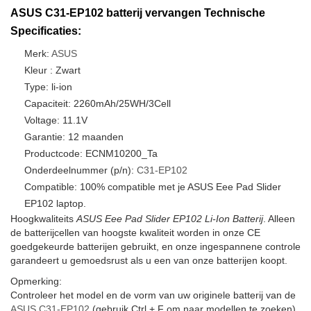
ASUS C31-EP102 batterij vervangen Technische
Specificaties:
Merk:
ASUS
Kleur : Zwart
Type: li-ion
Capaciteit: 2260mAh/25WH/3Cell
Voltage: 11.1V
Garantie: 12 maanden
Productcode: ECNM10200_Ta
Onderdeelnummer (p/n):
C31-EP102
Compatible: 100% compatible met je ASUS Eee Pad Slider
EP102 laptop.
Hoogkwaliteits
ASUS Eee Pad Slider EP102 Li-Ion Batterij
. Alleen
de batterijcellen van hoogste kwaliteit worden in onze CE
goedgekeurde batterijen gebruikt, en onze ingespannene controle
garandeert u gemoedsrust als u een van onze batterijen koopt.
Opmerking:
Controleer het model en de vorm van uw originele batterij van de
ASUS C31-EP102
(gebruik Ctrl + F om naar modellen te zoeken).