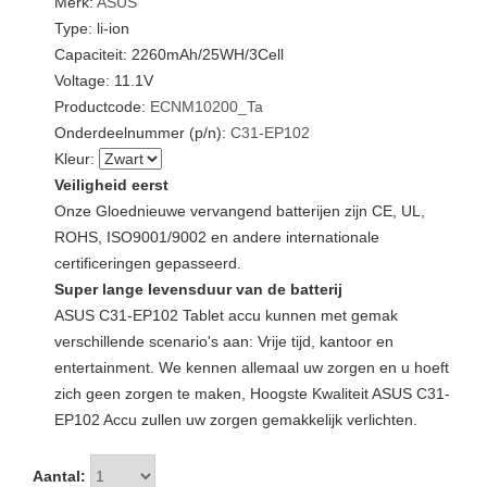
Merk:
ASUS
Type: li-ion
Capaciteit: 2260mAh/25WH/3Cell
Voltage: 11.1V
Productcode:
ECNM10200_Ta
Onderdeelnummer (p/n):
C31-EP102
Kleur:
Veiligheid eerst
Onze Gloednieuwe vervangend batterijen zijn CE, UL,
ROHS, ISO9001/9002 en andere internationale
certificeringen gepasseerd.
Super lange levensduur van de batterij
ASUS C31-EP102 Tablet accu kunnen met gemak
verschillende scenario's aan: Vrije tijd, kantoor en
entertainment. We kennen allemaal uw zorgen en u hoeft
zich geen zorgen te maken, Hoogste Kwaliteit ASUS C31-
EP102 Accu zullen uw zorgen gemakkelijk verlichten.
Aantal: