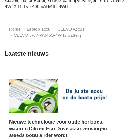
Clevo/(ThundeRobot) G150S batterij vervangen, 6-87-W345S-
4W42 11.1V 4400mAH/48.84WH
Home
Laptop accu
CLEVO Accus
CLEVO 6-87-W345S-4W42 batterij
Laatste nieuws
Nieuwe technologie voor oude horloges:
waarom Citizen Eco Drive accu vervangen
steeds populairder wordt