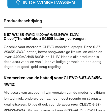
IN DE WINKELWAGEN
Productbeschrijving
6-87-W345S-4W42 4400mAH/48.84WH 11.1V,
Clevo/(ThundeRobot) G150S batterij vervangen
Geschikt voor meerdere
CLEVO modellen laptops
. Deze 6-87-
W345S-4W42 batterij bevat hoogwaardige lithium-ion cellen en
levert 4400mAH/48.84WH en 11.1V. Net als alle producten is
deze accu voorzien van 1 jaar volledige garantie en een dertig
dagen niet goed, geld terug regeling.
Kenmerken van de batterij voor CLEVO 6-87-W345S-
4W42:
Alle accu's van accuden.nl zijn voorzien van de moderne Lithium-
Ion techniek, onderworpen aan de meest recente en strengste
kwaliteitseisen. Dit geldt ook voor de
accu voor CLEVO 6-87-
W345S-4W42
. Met een capaciteit van 4400mAH/48.84WH kun je