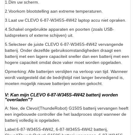
1.Dim uw scherm.
2.Voorkom blootstelling aan extreme temperaturen.
3.Laat uw CLEVO 6-87-W345S-4W42 laptop accu niet opraken.
4.Schakel ongebruikte apparaten en poorten (zoals USB-
luidsprekers of externe schijven) uit.
5.Selecteer de juiste CLEVO 6-87-W345S-4W42 vervangende
batterij. Onder dezelfde gebruiksomstandigheden draagt een
batterij met een lagere capaciteit sneller dan een batterij met een
hogere capaciteit omdat deze vaker moet worden opgeladen.
Opmerking: Alle batterijen verslijten na verloop van tijd. Wanneer
wordt vastgesteld dat de bedrijfstijd niet langer bevredigend is,
moeten mogelijk nieuwe batterijen worden gekocht.
V: Kan mijn CLEVO 6-87-W345S-4W42 batterij worden
"overladen"?
A: Nee, de Clevo/(ThundeRobot) G150S batterij vervangen heeft
een ingebouwde controller die het laadproces stopt wanneer de
batterij volledig is opgeladen.
Label:6-87-W345S-4W42, 6-87-W345S-4W42 batterij,