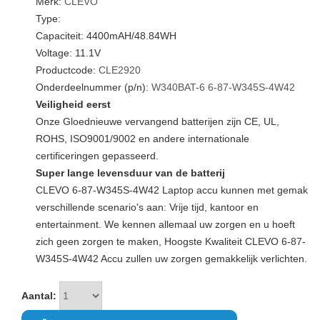
Merk:
CLEVO
Type:
Capaciteit: 4400mAH/48.84WH
Voltage: 11.1V
Productcode:
CLE2920
Onderdeelnummer (p/n):
W340BAT-6
6-87-W345S-4W42
Veiligheid eerst
Onze Gloednieuwe vervangend batterijen zijn CE, UL,
ROHS, ISO9001/9002 en andere internationale
certificeringen gepasseerd.
Super lange levensduur van de batterij
CLEVO 6-87-W345S-4W42 Laptop accu kunnen met gemak
verschillende scenario's aan: Vrije tijd, kantoor en
entertainment. We kennen allemaal uw zorgen en u hoeft
zich geen zorgen te maken, Hoogste Kwaliteit CLEVO 6-87-
W345S-4W42 Accu zullen uw zorgen gemakkelijk verlichten.
Aantal: