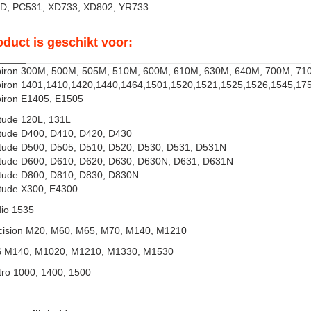
D, PC531, XD733, XD802, YR733
oduct is geschikt voor:
spiron 300M, 500M, 505M, 510M, 600M, 610M, 630M, 640M, 700M, 71
spiron 1401,1410,1420,1440,1464,1501,1520,1521,1525,1526,1545,17
piron E1405, E1505
itude 120L, 131L
titude D400, D410, D420, D430
titude D500, D505, D510, D520, D530, D531, D531N
titude D600, D610, D620, D630, D630N, D631, D631N
titude D800, D810, D830, D830N
itude X300, E4300
dio 1535
ecision M20, M60, M65, M70, M140, M1210
S M140, M1020, M1210, M1330, M1530
tro 1000, 1400, 1500