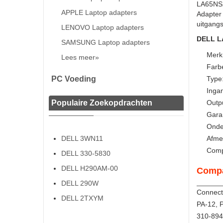
LA65NS2
APPLE Laptop adapters
Adapter
uitgangs
LENOVO Laptop adapters
DELL LA
SAMSUNG Laptop adapters
Merk
Lees meer»
Farbe
PC Voeding
Type
Inga
Populaire Zoekopdrachten
Outpu
Gara
Onde
DELL 3WN11
Afme
Comp
DELL 330-5830
DELL H290AM-00
Compa
DELL 290W
Connect
DELL 2TXYM
PA-12, 
310-894