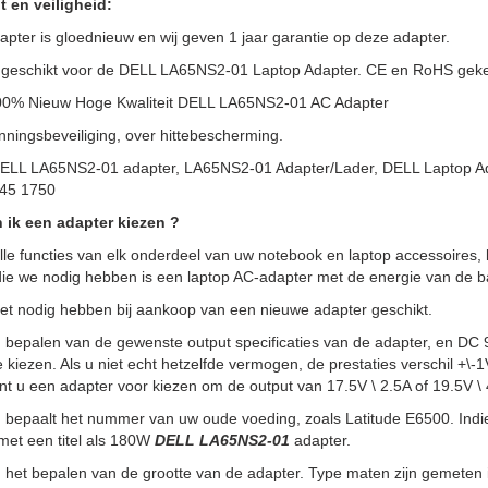
t en veiligheid:
pter is gloednieuw en wij geven 1 jaar garantie op deze adapter.
 geschikt voor de DELL LA65NS2-01 Laptop Adapter. CE en RoHS gekeur
100% Nieuw Hoge Kwaliteit DELL LA65NS2-01 AC Adapter
ningsbeveiliging, over hittebescherming.
DELL LA65NS2-01 adapter, LA65NS2-01 Adapter/Lader, DELL Laptop Ad
45 1750
 ik een adapter kiezen ?
lle functies van elk onderdeel van uw notebook en laptop accessoires, 
ie we nodig hebben is een laptop AC-adapter met de energie van de batt
het nodig hebben bij aankoop van een nieuwe adapter geschikt.
, bepalen van de gewenste output specificaties van de adapter, en DC 
e kiezen. Als u niet echt hetzelfde vermogen, de prestaties verschil +\
nt u een adapter voor kiezen om de output van 17.5V \ 2.5A of 19.5V \ 
, bepaalt het nummer van uw oude voeding, zoals Latitude E6500. Indi
met een titel als 180W
DELL LA65NS2-01
adapter.
, het bepalen van de grootte van de adapter. Type maten zijn gemeten i