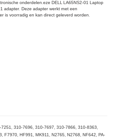
ektronische onderdelen.eze DELL LA65NS2-01 Laptop
01 adapter. Deze adapter werkt met een
 is voorradig en kan direct geleverd worden.
-7251, 310-7696, 310-7697, 310-7866, 310-8363,
3, F7970, HF991, MK911, N2765, N2768, NF642, PA-