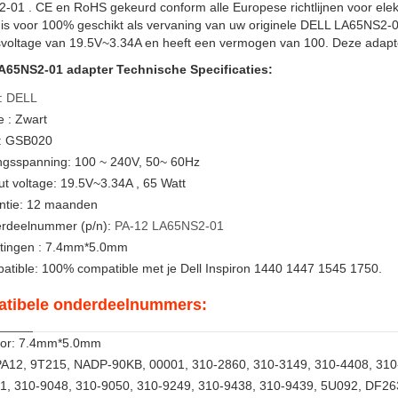
-01 . CE en RoHS gekeurd conform alle Europese richtlijnen voor el
 is voor 100% geschikt als vervaning van uw originele DELL LA65NS2-
voltage van 19.5V~3.34A en heeft een vermogen van 100. Deze adapter
65NS2-01 adapter Technische Specificaties:
:
DELL
 : Zwart
: GSB020
ngsspanning: 100 ~ 240V, 50~ 60Hz
t voltage: 19.5V~3.34A , 65 Watt
ntie: 12 maanden
rdeelnummer (p/n):
PA-12
LA65NS2-01
tingen : 7.4mm*5.0mm
atible: 100% compatible met je Dell Inspiron 1440 1447 1545 1750.
tibele onderdeelnummers:
or: 7.4mm*5.0mm
PA12, 9T215, NADP-90KB, 00001, 310-2860, 310-3149, 310-4408, 310
1, 310-9048, 310-9050, 310-9249, 310-9438, 310-9439, 5U092, DF26