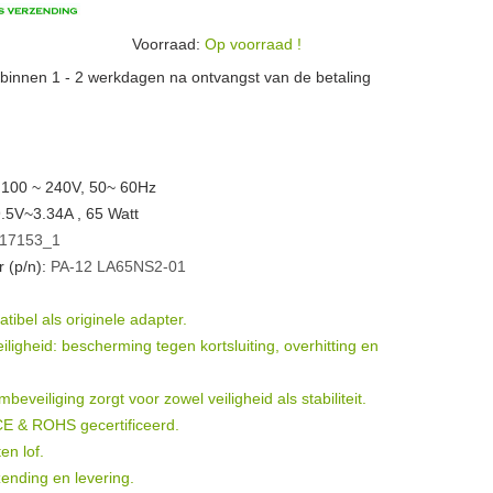
Voorraad:
Op voorraad !
n binnen 1 - 2 werkdagen na ontvangst van de betaling
 100 ~ 240V, 50~ 60Hz
9.5V~3.34A , 65 Watt
17153_1
 (p/n):
PA-12
LA65NS2-01
ibel als originele adapter.
igheid: bescherming tegen kortsluiting, overhitting en
eveiliging zorgt voor zowel veiligheid als stabiliteit.
 CE & ROHS gecertificeerd.
en lof.
ending en levering.