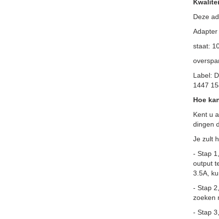
Kwalitei
Deze ada
Adapter
staat: 
overspan
Label: 
1447 15
Hoe kan
Kent u a
dingen d
Je zult 
- Stap 1
output t
3.5A, ku
- Stap 2
zoeken 
- Stap 3