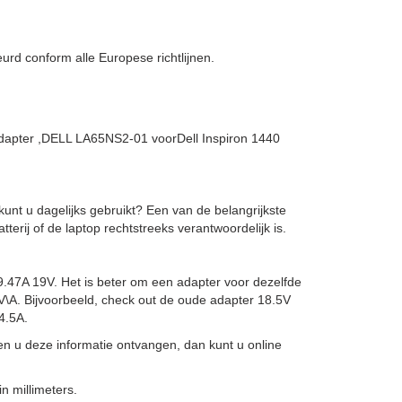
d conform alle Europese richtlijnen.
apter ,DELL LA65NS2-01 voorDell Inspiron 1440
kunt u dagelijks gebruikt? Een van de belangrijkste
erij of de laptop rechtstreeks verantwoordelijk is.
9.47A 19V. Het is beter om een adapter voor dezelfde
-1V\A. Bijvoorbeeld, check out de oude adapter 18.5V
4.5A.
en u deze informatie ontvangen, dan kunt u online
n millimeters.