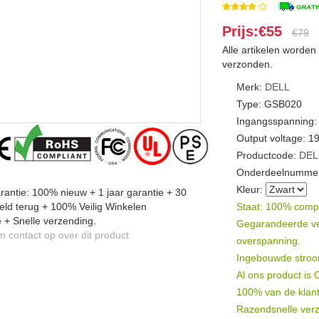
Prijs:€55
€79
Alle artikelen worde
verzonden.
Merk:
DELL
Type: GSB020
Ingangsspanning:
Output voltage: 1
Productcode:
DEL
Onderdeelnummer
Kleur:
antie: 100% nieuw + 1 jaar garantie + 30
ld terug + 100% Veilig Winkelen
Staat: 100% compat
 + Snelle verzending.
Gegarandeerde veil
contact op over dit product
overspanning.
Ingebouwde stroomb
Al ons product is
100% van de klant
Razendsnelle verz