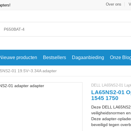
Over ons
V
apters!
Nieuwe producten
Bestsellers
Dagaanbieding
Onze Blo
5NS2-01 19.5V~3.34A adapter
DELL LA65NS2-01 Lapt
LA65NS2-01 Op
1545 1750
Deze DELL LA65NS2-0
veiligheidsnormen en 
Deze adapter-oplader
beveiligd tegen overbe