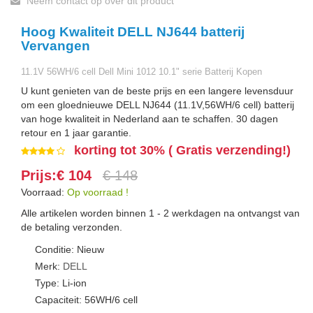
Neem contact op over dit product
Hoog Kwaliteit DELL NJ644 batterij
Vervangen
11.1V 56WH/6 cell Dell Mini 1012 10.1" serie Batterij Kopen
U kunt genieten van de beste prijs en een langere levensduur
om een gloednieuwe DELL NJ644 (11.1V,56WH/6 cell) batterij
van hoge kwaliteit in Nederland aan te schaffen. 30 dagen
retour en 1 jaar garantie.
korting tot 30% ( Gratis verzending!)
Prijs:€ 104
€ 148
Voorraad:
Op voorraad !
Alle artikelen worden binnen 1 - 2 werkdagen na ontvangst van
de betaling verzonden.
Conditie: Nieuw
Merk:
DELL
Type: Li-ion
Capaciteit: 56WH/6 cell