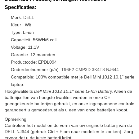
Specificaties:
Merk:
DELL
Kleur : Wit
Type: Li-ion
Capaciteit: 56WH/6 cell
Voltage: 11.1V
Garantie: 12 maanden
Productcode: EPDL094
Onderdeelnummer (p/n):
T96F2
CMP3D
3K4T8
NJ644
Compatible: 100% compatible met je Dell Mini 1012 10.1" serie
laptop.
Hoogkwaliteits
Dell Mini 1012 10.1" serie Li-Ion Batterij
. Alleen de
batterijcellen van hoogste kwaliteit worden in onze CE
goedgekeurde batterijen gebruikt, en onze ingespannene controle
garandeert u gemoedsrust als u een van onze batterijen koopt.
Opmerking:
Controleer het model en de vorm van uw originele batterij van de
DELL NJ644
(gebruik Ctrl + F om naar modellen te zoeken). Zorg
ervoor dat u de juiste batterij krijgt.