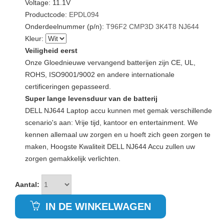
Voltage: 11.1V
Productcode:
EPDL094
Onderdeelnummer (p/n):
T96F2
CMP3D
3K4T8
NJ644
Kleur:
Veiligheid eerst
Onze Gloednieuwe vervangend batterijen zijn CE, UL,
ROHS, ISO9001/9002 en andere internationale
certificeringen gepasseerd.
Super lange levensduur van de batterij
DELL NJ644 Laptop accu kunnen met gemak verschillende
scenario's aan: Vrije tijd, kantoor en entertainment. We
kennen allemaal uw zorgen en u hoeft zich geen zorgen te
maken, Hoogste Kwaliteit DELL NJ644 Accu zullen uw
zorgen gemakkelijk verlichten.
Aantal:
IN DE WINKELWAGEN