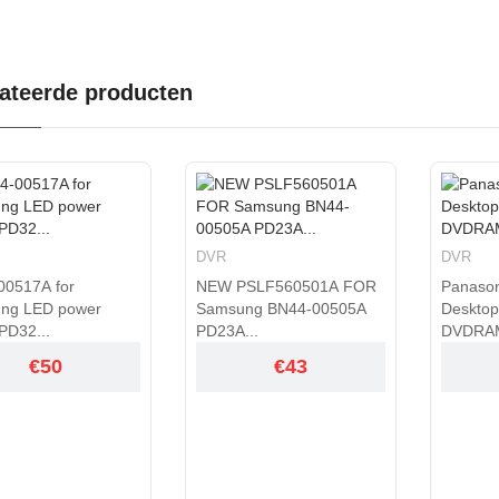
ateerde producten
DVR
DVR
SLF560501A FOR
Panasonic SW-9574-C
Panason
ng BN44-00505A
Desktop IDE/ATAPI
DVDRAM
..
DVDRAM ...
IDE/A...
€43
€52