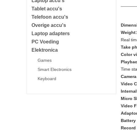
Laptop accu's
Tablet accu's
Telefoon accu's
Overige accu's
Dimens
Weight:
Laptop adapters
Real tim
PC Voeding
Take ph
Elektronica
Color v
Games
Playbac
Time s
Smart Electronics
Camera 
Keyboard
Video 
Interna
Micro S
Video F
Adapto
Battery
Record