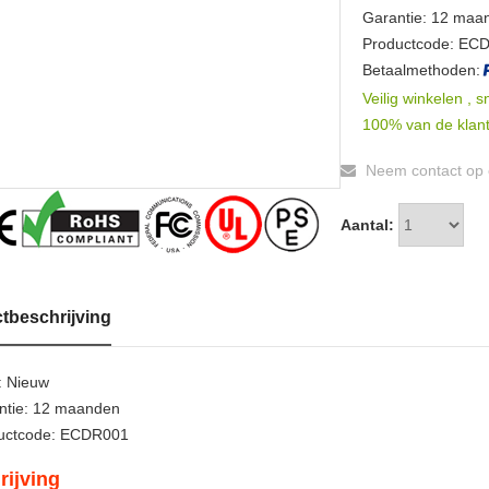
Garantie: 12 maa
Productcode: EC
Betaalmethoden:
Veilig winkelen , s
100% van de klant
Neem contact op o
Aantal:
tbeschrijving
: Nieuw
ntie: 12 maanden
uctcode: ECDR001
rijving