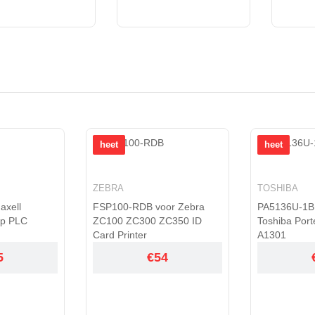
heet
heet
TOSHIBA
IKEA
or Zebra
PA5136U-1BRS voor
ICBL14.4-36
C350 ID
Toshiba Portege Z30-A Z30-
Eneby
A1301
4
€79