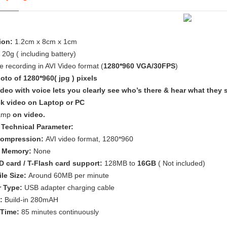
ion:
1.2cm x 8cm x 1cm
20g ( including battery)
e recording in AVI Video format (
1280*960 VGA/30FPS
)
oto of 1280*960( jpg ) pixels
ideo with voice lets you clearly see who’s there & hear what they 
k video on Laptop or PC
tamp
on video.
Technical Parameter:
Compression:
AVI video format, 1280*960
l Memory:
None
D card / T-Flash card support:
128MB to
16GB
( Not included)
ile Size:
Around 60MB per minute
r Type:
USB adapter charging cable
 :
Build-in 280mAH
 Time:
85 minutes continuously