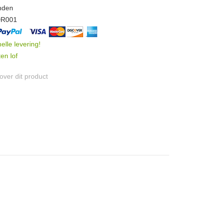
nden
DR001
nelle levering!
en lof
ver dit product