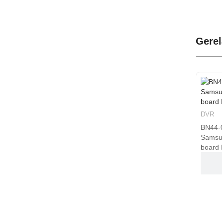
Gerel
DVR
DVR
BN44-00517A for
NEW P
Samsung LED power
Samsu
board PD32...
PD23A.
€50