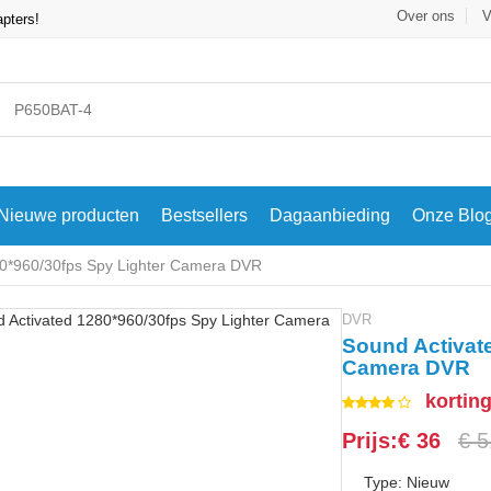
Over ons
V
apters!
Nieuwe producten
Bestsellers
Dagaanbieding
Onze Blo
80*960/30fps Spy Lighter Camera DVR
DVR
Sound Activat
Camera DVR
kortin
Prijs:€ 36
€ 5
Type: Nieuw