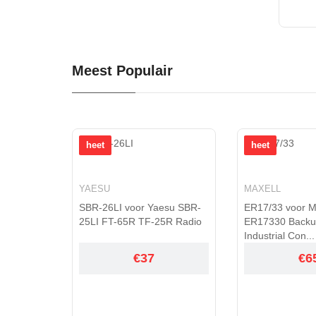
Meest Populair
heet
heet
MAXELL
ZEBRA
esu SBR-
ER17/33 voor Maxell
FSP100-RDB vo
5R Radio
ER17330 Backup PLC
ZC100 ZC300 Z
Industrial Con...
Card Printer
€65
€5