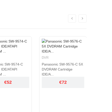
DVR
DVR
Panasonic SW-9576-C
ic SW-9576-C 5X
Super Multi Drive 5.25" I...
CA21N Bl
 Cartridge
Load 6X 
€72
€72