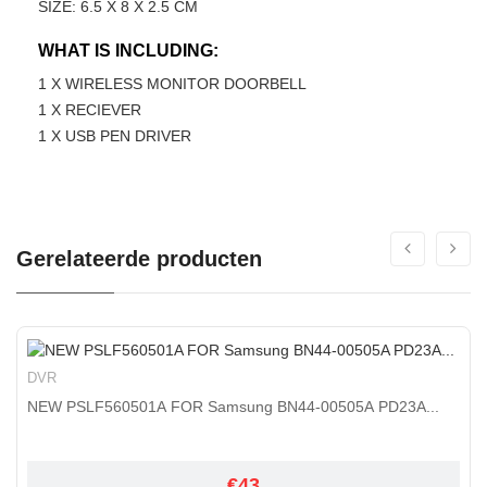
SIZE: 6.5 X 8 X 2.5 CM
WHAT IS INCLUDING:
1 X WIRELESS MONITOR DOORBELL
1 X RECIEVER
1 X USB PEN DRIVER
Gerelateerde producten
DVR
NEW PSLF560501A FOR Samsung BN44-00505A PD23A...
€43