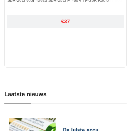
SBR-26LI voor Yaesu SBR-25LI FT-65R TF-25R Radio
€37
Laatste nieuws