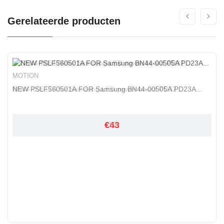
Gerelateerde producten
MOTION
MOTION
NEW PSLF560501A FOR Samsung BN44-00505A PD23A...
BN44-00517A for Samsung LED power board PD32...
€50
€43