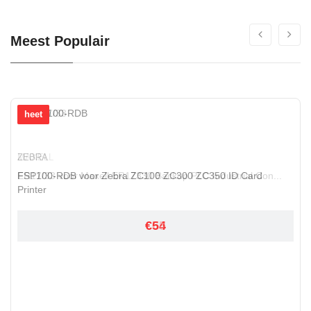
Meest Populair
heet
heet
MAXELL
ZEBRA
ER17/33 voor Maxell ER17330 Backup PLC Industrial Con...
FSP100-RDB voor Zebra ZC100 ZC300 ZC350 ID Card
Printer
€65
€54