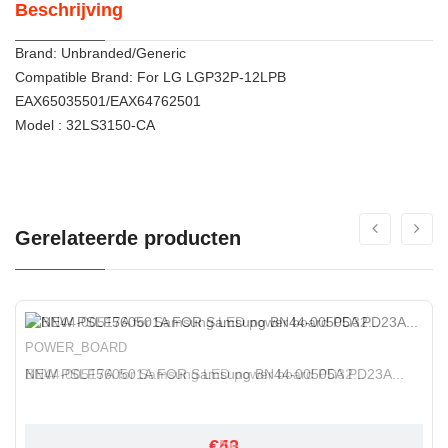
Beschrijving
Brand: Unbranded/Generic
Compatible Brand: For LG LGP32P-12LPB
EAX65035501/EAX64762501
Model : 32LS3150-CA
Gerelateerde producten
POWER_BOARD
POWER_BOARD
NEW PSLF560501A FOR Samsung BN44-00505A PD23A...
BN44-00517A for Samsung LED power board PD32...
€50
€43