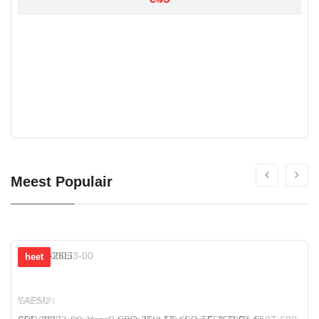
Meest Populair
heet
heet
GARMIN
YAESU