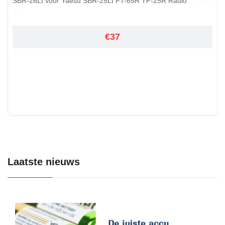
SBR-26LI voor Yaesu SBR-25LI FT-65R TF-25R Radio
€37
Laatste nieuws