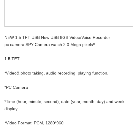
NEW 1.5 TFT USB New USB 8GB Video/Voice Recorder
pc camera SPY Camera watch 2.0 Mega pixels!!
1.5 TFT
*Video& photo taking, audio recording, playing function.
*PC Camera
*Time (hour, minute, second), date (year, month, day) and week
display
*Video Format: PCM, 1280*960