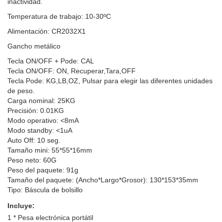
inactividad.
Temperatura de trabajo: 10-30ºC
Alimentación: CR2032X1
Gancho metálico
Tecla ON/OFF + Pode: CAL
Tecla ON/OFF: ON, Recuperar,Tara,OFF
Tecla Pode: KG,LB,OZ, Pulsar para elegir las diferentes unidades
de peso.
Carga nominal: 25KG
Precisión: 0.01KG
Modo operativo: <8mA
Modo standby: <1uA
Auto Off: 10 seg.
Tamaño mini: 55*55*16mm
Peso neto: 60G
Peso del paquete: 91g
Tamaño del paquete: (Ancho*Largo*Grosor): 130*153*35mm
Tipo: Báscula de bolsillo
Incluye:
1 * Pesa electrónica portátil