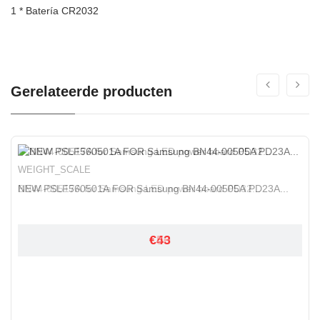
1 * Batería CR2032
Gerelateerde producten
WEIGHT_SCALE
WEIGHT_SCALE
NEW PSLF560501A FOR Samsung BN44-00505A PD23A...
BN44-00517A for Samsung LED power board PD32...
€50
€43