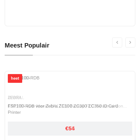
Meest Populair
heet
heet
MAXELL
ZEBRA
ER17/33 voor Maxell ER17330 Backup PLC Industrial Con...
FSP100-RDB voor Zebra ZC100 ZC300 ZC350 ID Card
Printer
€65
€54