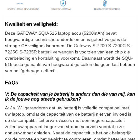
Kwaliteit en veiligheid:
Deze GATEWAY SQU-515 laptop accu (5200mAh) bevat
hoogwaardige technische onderdelen en is getest volgens de
strenge CE veiligheidsnormen. De
Gateway S-7200 S-7200C S-
7225C S-7235R batterij vervangen
is voorzien van een chip die
overbelading en kortsluiting voorkomt. Daarnaast wordt de SQU-
515 accu gemaakt van hoogwaardige cellen die geen last hebben
van het 'geheugen-effect'.
FAQs
V: De capaciteit van je batterij is anders dan die van mij, kan
ik de jouwe nog steeds gebruiken?
A: Ja. Wij garanderen dat uw batterij is volledig compatibel met
uw laptop, omdat de capaciteit van de batterij niet van invloed is
op de compatibiliteit ervan. Accu's met een hogere capaciteit
zullen uw apparaat langer van stroom voorzien voordat u ze
opnieuw moet opladen. Naast de capaciteit is het ook belangrijk
om de grootte en het gewicht te controleren, omdat batterijen met