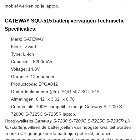
mobiel werken op je laptop.
GATEWAY SQU-515 batterij vervangen Technische
Specificaties:
Merk:
GATEWAY
Kleur : Zwart
Type: Li-ion
Capaciteit: 5200mAh
Voltage: 14.8V
Garantie: 12 maanden
Productcode: EPGA042
Onderdeelnummer (p/n):
SQU-507
SQU-515
Afmetingen: 6.42" x 3.02" x 0.78"
Compatible: 100% compatible met je Gateway S-7200 S-
7200C S-7225C S-7235R laptop.
Hoogkwaliteits
Gateway S-7200 S-7200C S-7225C S-7235R Li-
Ion Batterij
. Alleen de batterijcellen van hoogste kwaliteit worden
in onze CE goedgekeurde batterijen gebruikt, en onze
ingespannene controle garandeert u gemoedsrust als u een van