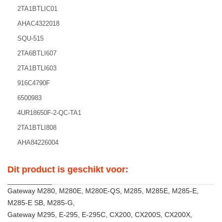
2TA1BTLIC01
AHAC4322018
SQU-515
2TA6BTLI607
2TA1BTLI603
916C4790F
6500983
4UR18650F-2-QC-TA1
2TA1BTLI808
AHA84226004
Dit product is geschikt voor:
Gateway M280, M280E, M280E-QS, M285, M285E, M285-E,
M285-E SB, M285-G,
Gateway M295, E-295, E-295C, CX200, CX200S, CX200X,