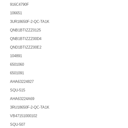
916C4790F
106651
3UR18650F-2-QC-TA1K
QNB1BTIZZZ0125
QNB1BTIZZZ00D4
QND1BTIZZZ00E2
104891
6501060
6501091
AHA63224827
SQU-515
AHA63224A69
3RU18650F-2-QC-TA1K
VB47151000102
SQU-507