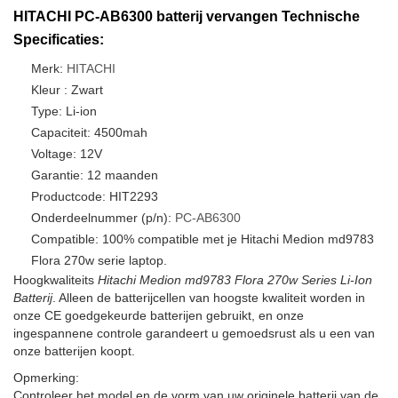
HITACHI PC-AB6300 batterij vervangen Technische
Specificaties:
Merk:
HITACHI
Kleur : Zwart
Type: Li-ion
Capaciteit: 4500mah
Voltage: 12V
Garantie: 12 maanden
Productcode: HIT2293
Onderdeelnummer (p/n):
PC-AB6300
Compatible: 100% compatible met je Hitachi Medion md9783
Flora 270w serie laptop.
Hoogkwaliteits
Hitachi Medion md9783 Flora 270w Series Li-Ion
Batterij
. Alleen de batterijcellen van hoogste kwaliteit worden in
onze CE goedgekeurde batterijen gebruikt, en onze
ingespannene controle garandeert u gemoedsrust als u een van
onze batterijen koopt.
Opmerking:
Controleer het model en de vorm van uw originele batterij van de