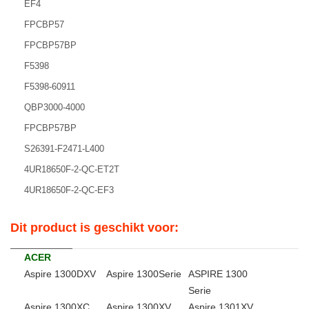
EF4
FPCBP57
FPCBP57BP
F5398
F5398-60911
QBP3000-4000
FPCBP57BP
S26391-F2471-L400
4UR18650F-2-QC-ET2T
4UR18650F-2-QC-EF3
Dit product is geschikt voor:
ACER
Aspire 1300DXV
Aspire 1300Serie
ASPIRE 1300
Serie
Aspire 1300XC
Aspire 1300XV
Aspire 1301XV