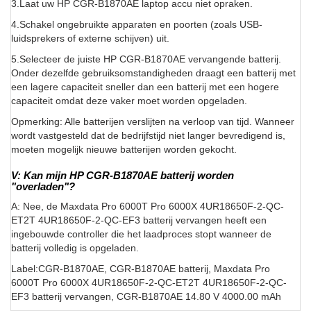
3.Laat uw HP CGR-B1870AE laptop accu niet opraken.
4.Schakel ongebruikte apparaten en poorten (zoals USB-
luidsprekers of externe schijven) uit.
5.Selecteer de juiste HP CGR-B1870AE vervangende batterij.
Onder dezelfde gebruiksomstandigheden draagt een batterij met
een lagere capaciteit sneller dan een batterij met een hogere
capaciteit omdat deze vaker moet worden opgeladen.
Opmerking: Alle batterijen verslijten na verloop van tijd. Wanneer
wordt vastgesteld dat de bedrijfstijd niet langer bevredigend is,
moeten mogelijk nieuwe batterijen worden gekocht.
V: Kan mijn HP CGR-B1870AE batterij worden
"overladen"?
A: Nee, de Maxdata Pro 6000T Pro 6000X 4UR18650F-2-QC-
ET2T 4UR18650F-2-QC-EF3 batterij vervangen heeft een
ingebouwde controller die het laadproces stopt wanneer de
batterij volledig is opgeladen.
Label:CGR-B1870AE, CGR-B1870AE batterij, Maxdata Pro
6000T Pro 6000X 4UR18650F-2-QC-ET2T 4UR18650F-2-QC-
EF3 batterij vervangen, CGR-B1870AE 14.80 V 4000.00 mAh