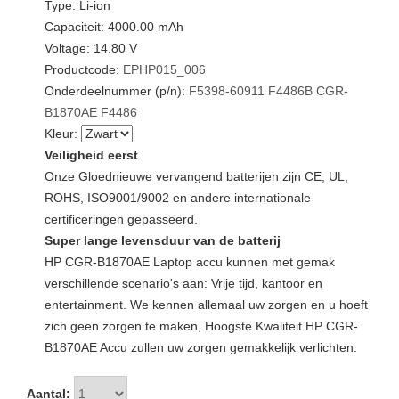
Type: Li-ion
Capaciteit: 4000.00 mAh
Voltage: 14.80 V
Productcode:
EPHP015_006
Onderdeelnummer (p/n):
F5398-60911
F4486B
CGR-
B1870AE
F4486
Kleur:
Veiligheid eerst
Onze Gloednieuwe vervangend batterijen zijn CE, UL,
ROHS, ISO9001/9002 en andere internationale
certificeringen gepasseerd.
Super lange levensduur van de batterij
HP CGR-B1870AE Laptop accu kunnen met gemak
verschillende scenario's aan: Vrije tijd, kantoor en
entertainment. We kennen allemaal uw zorgen en u hoeft
zich geen zorgen te maken, Hoogste Kwaliteit HP CGR-
B1870AE Accu zullen uw zorgen gemakkelijk verlichten.
Aantal: