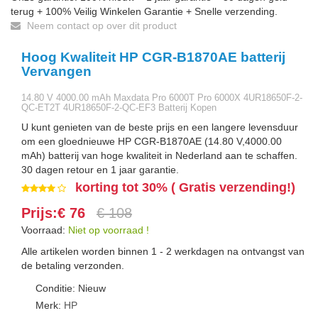
terug + 100% Veilig Winkelen Garantie + Snelle verzending.
Neem contact op over dit product
Hoog Kwaliteit HP CGR-B1870AE batterij
Vervangen
14.80 V 4000.00 mAh Maxdata Pro 6000T Pro 6000X 4UR18650F-2-
QC-ET2T 4UR18650F-2-QC-EF3 Batterij Kopen
U kunt genieten van de beste prijs en een langere levensduur
om een gloednieuwe HP CGR-B1870AE (14.80 V,4000.00
mAh) batterij van hoge kwaliteit in Nederland aan te schaffen.
30 dagen retour en 1 jaar garantie.
korting tot 30% ( Gratis verzending!)
Prijs:€ 76
€ 108
Voorraad:
Niet op voorraad !
Alle artikelen worden binnen 1 - 2 werkdagen na ontvangst van
de betaling verzonden.
Conditie: Nieuw
Merk:
HP