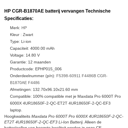
HP CGR-B1870AE batterij vervangen Technische
Specificaties:
Merk:
HP
Kleur : Zwart
Type: Li-ion
Capaciteit: 4000.00 mAh
Voltage: 14.80 V
Garantie: 12 maanden
Productcode: EPHP015_006
Onderdeelnummer (p/n):
F5398-60911
F4486B
CGR-
B1870AE
F4486
Afmetingen: 132.70x96.10x21.60 mm
Compatible: 100% compatible met je Maxdata Pro 6000T Pro
6000X 4UR18650F-2-QC-ET2T 4UR18650F-2-QC-EF3
laptop.
Hoogkwaliteits
Maxdata Pro 6000T Pro 6000X 4UR18650F-2-QC-
ET2T 4UR18650F-2-QC-EF3 Li-Ion Batterij
. Alleen de
batterijcellen van hoogste kwaliteit worden in onze CE