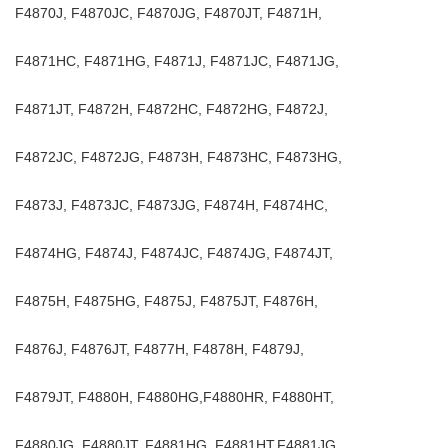
F4870J, F4870JC, F4870JG, F4870JT, F4871H,
F4871HC, F4871HG, F4871J, F4871JC, F4871JG,
F4871JT, F4872H, F4872HC, F4872HG, F4872J,
F4872JC, F4872JG, F4873H, F4873HC, F4873HG,
F4873J, F4873JC, F4873JG, F4874H, F4874HC,
F4874HG, F4874J, F4874JC, F4874JG, F4874JT,
F4875H, F4875HG, F4875J, F4875JT, F4876H,
F4876J, F4876JT, F4877H, F4878H, F4879J,
F4879JT, F4880H, F4880HG,F4880HR, F4880HT,
F4880JG, F4880JT, F4881HG, F4881HT,F4881JG,