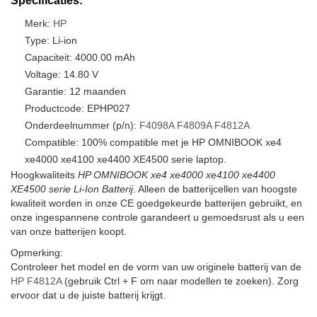
Specificaties:
Merk:
HP
Type: Li-ion
Capaciteit: 4000.00 mAh
Voltage: 14.80 V
Garantie: 12 maanden
Productcode: EPHP027
Onderdeelnummer (p/n):
F4098A
F4809A
F4812A
Compatible: 100% compatible met je HP OMNIBOOK xe4
xe4000 xe4100 xe4400 XE4500 serie laptop.
Hoogkwaliteits
HP OMNIBOOK xe4 xe4000 xe4100 xe4400
XE4500 serie Li-Ion Batterij
. Alleen de batterijcellen van hoogste
kwaliteit worden in onze CE goedgekeurde batterijen gebruikt, en
onze ingespannene controle garandeert u gemoedsrust als u een
van onze batterijen koopt.
Opmerking:
Controleer het model en de vorm van uw originele batterij van de
HP F4812A
(gebruik Ctrl + F om naar modellen te zoeken). Zorg
ervoor dat u de juiste batterij krijgt.