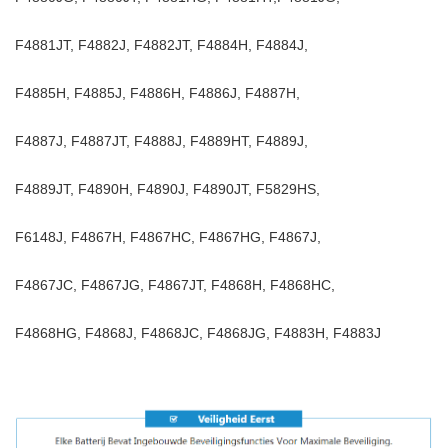
F4881JT, F4882J, F4882JT, F4884H, F4884J,
F4885H, F4885J, F4886H, F4886J, F4887H,
F4887J, F4887JT, F4888J, F4889HT, F4889J,
F4889JT, F4890H, F4890J, F4890JT, F5829HS,
F6148J, F4867H, F4867HC, F4867HG, F4867J,
F4867JC, F4867JG, F4867JT, F4868H, F4868HC,
F4868HG, F4868J, F4868JC, F4868JG, F4883H, F4883J