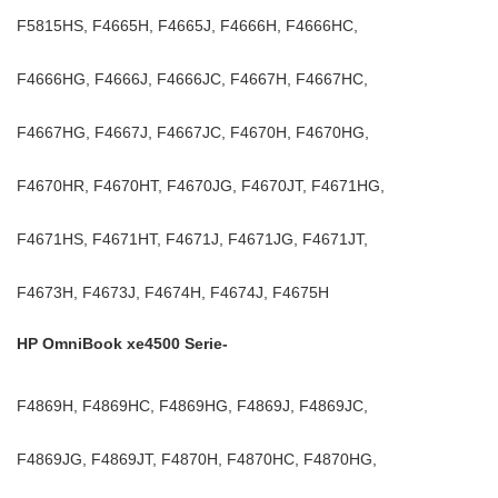
F5815HS, F4665H, F4665J, F4666H, F4666HC,
F4666HG, F4666J, F4666JC, F4667H, F4667HC,
F4667HG, F4667J, F4667JC, F4670H, F4670HG,
F4670HR, F4670HT, F4670JG, F4670JT, F4671HG,
F4671HS, F4671HT, F4671J, F4671JG, F4671JT,
F4673H, F4673J, F4674H, F4674J, F4675H
HP OmniBook xe4500 Serie-
F4869H, F4869HC, F4869HG, F4869J, F4869JC,
F4869JG, F4869JT, F4870H, F4870HC, F4870HG,