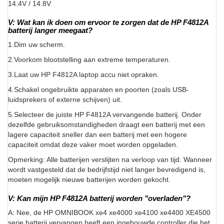
14.4V / 14.8V
V: Wat kan ik doen om ervoor te zorgen dat de HP F4812A
batterij langer meegaat?
1.Dim uw scherm.
2.Voorkom blootstelling aan extreme temperaturen.
3.Laat uw HP F4812A laptop accu niet opraken.
4.Schakel ongebruikte apparaten en poorten (zoals USB-
luidsprekers of externe schijven) uit.
5.Selecteer de juiste HP F4812A vervangende batterij. Onder
dezelfde gebruiksomstandigheden draagt een batterij met een
lagere capaciteit sneller dan een batterij met een hogere
capaciteit omdat deze vaker moet worden opgeladen.
Opmerking: Alle batterijen verslijten na verloop van tijd. Wanneer
wordt vastgesteld dat de bedrijfstijd niet langer bevredigend is,
moeten mogelijk nieuwe batterijen worden gekocht.
V: Kan mijn HP F4812A batterij worden "overladen"?
A: Nee, de HP OMNIBOOK xe4 xe4000 xe4100 xe4400 XE4500
serie batterij vervangen heeft een ingebouwde controller die het