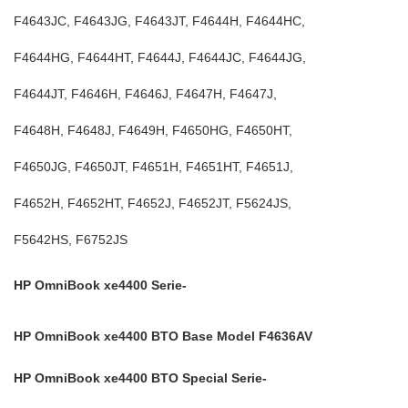
F4643JC, F4643JG, F4643JT, F4644H, F4644HC,
F4644HG, F4644HT, F4644J, F4644JC, F4644JG,
F4644JT, F4646H, F4646J, F4647H, F4647J,
F4648H, F4648J, F4649H, F4650HG, F4650HT,
F4650JG, F4650JT, F4651H, F4651HT, F4651J,
F4652H, F4652HT, F4652J, F4652JT, F5624JS,
F5642HS, F6752JS
HP OmniBook xe4400 Serie-
HP OmniBook xe4400 BTO Base Model F4636AV
HP OmniBook xe4400 BTO Special Serie-