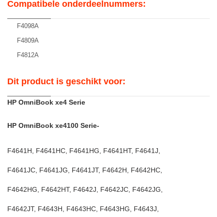
Compatibele onderdeelnummers:
F4098A
F4809A
F4812A
Dit product is geschikt voor:
HP OmniBook xe4 Serie
HP OmniBook xe4100 Serie-
F4641H, F4641HC, F4641HG, F4641HT, F4641J,
F4641JC, F4641JG, F4641JT, F4642H, F4642HC,
F4642HG, F4642HT, F4642J, F4642JC, F4642JG,
F4642JT, F4643H, F4643HC, F4643HG, F4643J,