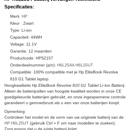
Specificaties:
Merk:
HP
Kleur : Zwart
Type: Li-ion
Capaciteit: 44WH
Voltage: 11.1V
Garantie: 12 maanden
Productcode: HPS2157
Onderdeelnummer (p/n):
H6L25AA
H6L25UT
Compatible: 100% compatible met je Hp EliteBook Revolve
810 G1 Tablet laptop.
Hoogkwaliteits
Hp EliteBook Revolve 810 G1 Tablet Li-Ion Batterij
.
Alleen de batterijcellen van hoogste kwaliteit worden in onze CE
goedgekeurde batterijen gebruikt, en onze ingespannene controle
garandeert u gemoedsrust als u een van onze batterijen koopt.
Opmerking:
Controleer het model en de vorm van uw originele batterij van de
HP H6L25UT
(gebruik Ctrl + F om naar modellen te zoeken).
Zorg ervoor dat u de juiste batterij krijgt.