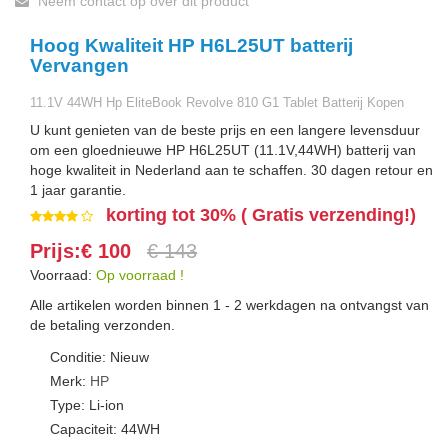
Neem contact op over dit product
Hoog Kwaliteit HP H6L25UT batterij
Vervangen
11.1V 44WH Hp EliteBook Revolve 810 G1 Tablet Batterij Kopen
U kunt genieten van de beste prijs en een langere levensduur
om een gloednieuwe HP H6L25UT (11.1V,44WH) batterij van
hoge kwaliteit in Nederland aan te schaffen. 30 dagen retour en
1 jaar garantie.
korting tot 30% ( Gratis verzending!)
Prijs:€ 100
€ 143
Voorraad:
Op voorraad !
Alle artikelen worden binnen 1 - 2 werkdagen na ontvangst van
de betaling verzonden.
Conditie: Nieuw
Merk:
HP
Type: Li-ion
Capaciteit: 44WH