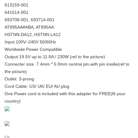
613159-001
641514-001
693708-001, 693714-001
AT895AA#ABA, AT895AA
HSTNN-DA12, HSTNN-LA12
Input:100V~240V 50/60Hz
Worldwide Power Compatible
Output:19.5V up to 11.8A / 230W (ref to the picture)
Connecter size: 7.4mm * 5.0mm central pin,with pin inside(ref to
the picture)
Outlet: 3-prong
Cord Cable: US/ UK/ EU/ AU plug
One Power cord is included with this adapter for FREE(fit your
country)