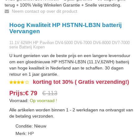
terug + 100% Veilig Winkelen Garantie + Snelle verzending.
Neem contact op over dit product
Hoog Kwaliteit HP HSTNN-LB3N batterij
Vervangen
11.1V 62WH HP Pavilion DV4-5000 DV6-7000 DV6-8000 DV7-7000
serie Batterij Kopen
U kunt genieten van de beste prijs en een langere levensduur
om een gloednieuwe HP HSTNN-LB3N (11.1V,62WH) batterij
van hoge kwaliteit in Nederland aan te schaffen. 30 dagen
retour en 1 jaar garantie.
korting tot 30% ( Gratis verzending!)
Prijs:€ 79
€ 113
Voorraad:
Op voorraad !
Alle artikelen worden binnen 1 - 2 werkdagen na ontvangst van
de betaling verzonden.
Conditie: Nieuw
Merk:
HP