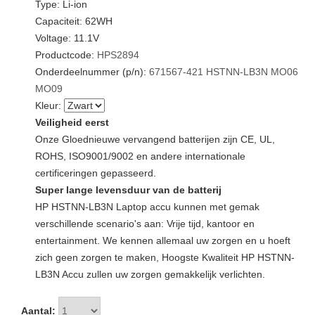
Type: Li-ion
Capaciteit: 62WH
Voltage: 11.1V
Productcode:
HPS2894
Onderdeelnummer (p/n):
671567-421
HSTNN-LB3N
MO06
MO09
Kleur:
Veiligheid eerst
Onze Gloednieuwe vervangend batterijen zijn CE, UL,
ROHS, ISO9001/9002 en andere internationale
certificeringen gepasseerd.
Super lange levensduur van de batterij
HP HSTNN-LB3N Laptop accu kunnen met gemak
verschillende scenario's aan: Vrije tijd, kantoor en
entertainment. We kennen allemaal uw zorgen en u hoeft
zich geen zorgen te maken, Hoogste Kwaliteit HP HSTNN-
LB3N Accu zullen uw zorgen gemakkelijk verlichten.
Aantal: