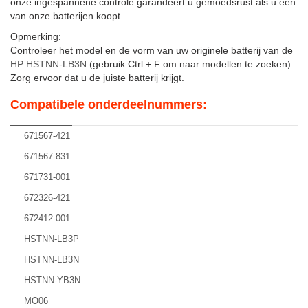
onze ingespannene controle garandeert u gemoedsrust als u een
van onze batterijen koopt.
Opmerking:
Controleer het model en de vorm van uw originele batterij van de
HP HSTNN-LB3N
(gebruik Ctrl + F om naar modellen te zoeken).
Zorg ervoor dat u de juiste batterij krijgt.
Compatibele onderdeelnummers:
671567-421
671567-831
671731-001
672326-421
672412-001
HSTNN-LB3P
HSTNN-LB3N
HSTNN-YB3N
MO06