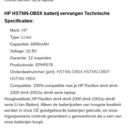
HP HSTNN-OB0X batterij vervangen Technische
Specificaties:
Merk:
HP
Type: Li-ion
Capaciteit: 4400mAH
Voltage: 10.8V
Garantie: 12 maanden
Productcode: EPHP076
Onderdeelnummer (p/n):
HSTNN-OB0X
HSTNN-OB0Y
HSTNN-YB0X
Compatible: 100% compatible met je HP Pavilion dm4 dm4-
1000 dm4-1001tu dm4t serie laptop.
Hoogkwaliteits
HP Pavilion dm4 dm4-1000 dm4-1001tu dm4t
serie Li-Ion Batterij
. Alleen de batterijcellen van hoogste kwaliteit
worden in onze CE goedgekeurde batterijen gebruikt, en onze
ingespannene controle garandeert u gemoedsrust als u een van
onze batterijen koopt.