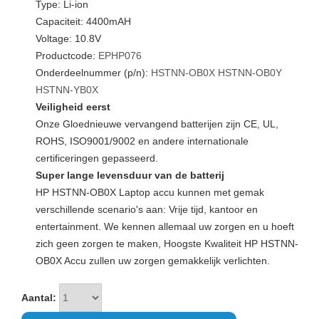
Type: Li-ion
Capaciteit: 4400mAH
Voltage: 10.8V
Productcode:
EPHP076
Onderdeelnummer (p/n):
HSTNN-OB0X
HSTNN-OB0Y
HSTNN-YB0X
Veiligheid eerst
Onze Gloednieuwe vervangend batterijen zijn CE, UL,
ROHS, ISO9001/9002 en andere internationale
certificeringen gepasseerd.
Super lange levensduur van de batterij
HP HSTNN-OB0X Laptop accu kunnen met gemak
verschillende scenario's aan: Vrije tijd, kantoor en
entertainment. We kennen allemaal uw zorgen en u hoeft
zich geen zorgen te maken, Hoogste Kwaliteit HP HSTNN-
OB0X Accu zullen uw zorgen gemakkelijk verlichten.
Aantal: