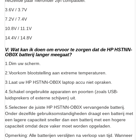
hetzelfde paar hieronder zijn compatibel:
3.6V / 3.7V
7.2V / 7.4V
10.8V / 11.1V
14.4V / 14.8V
V: Wat kan ik doen om ervoor te zorgen dat de HP HSTNN-
OB0X batterij langer meegaat?
1.Dim uw scherm.
2.Voorkom blootstelling aan extreme temperaturen.
3.Laat uw HP HSTNN-OB0X laptop accu niet opraken.
4.Schakel ongebruikte apparaten en poorten (zoals USB-
luidsprekers of externe schijven) uit.
5.Selecteer de juiste HP HSTNN-OB0X vervangende batterij.
Onder dezelfde gebruiksomstandigheden draagt een batterij met
een lagere capaciteit sneller dan een batterij met een hogere
capaciteit omdat deze vaker moet worden opgeladen.
Opmerking: Alle batterijen verslijten na verloop van tijd. Wanneer