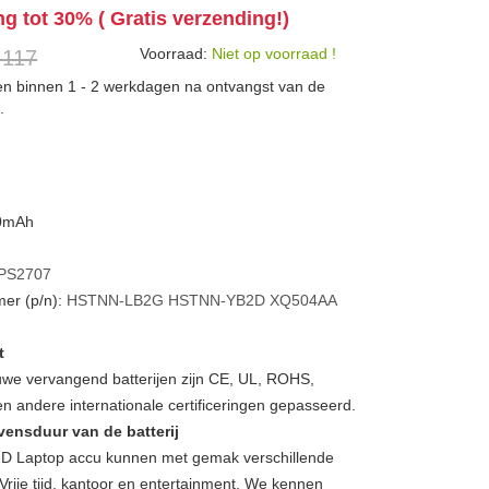
ng tot 30% ( Gratis verzending!)
Voorraad:
Niet op voorraad !
 117
den binnen 1 - 2 werkdagen na ontvangst van de
.
00mAh
PS2707
er (p/n):
HSTNN-LB2G
HSTNN-YB2D
XQ504AA
t
we vervangend batterijen zijn CE, UL, ROHS,
 andere internationale certificeringen gepasseerd.
vensduur van de batterij
 Laptop accu kunnen met gemak verschillende
Vrije tijd, kantoor en entertainment. We kennen