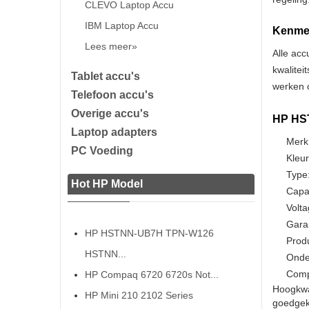
CLEVO Laptop Accu
IBM Laptop Accu
Kenmer
Lees meer»
Alle acc
kwalitei
Tablet accu's
werken o
Telefoon accu's
Overige accu's
HP HST
Laptop adapters
Merk
PC Voeding
Kleur
Type:
Hot HP Model
Capa
Volta
Gara
HP HSTNN-UB7H TPN-W126
Prod
HSTNN...
Onde
Compa
HP Compaq 6720 6720s Not...
Hoogkwa
HP Mini 210 2102 Series
goedgeke