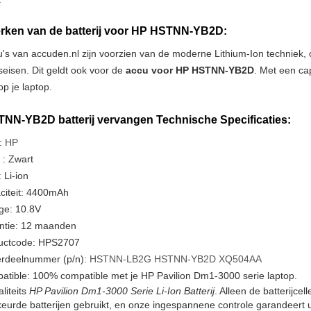
ken van de batterij voor HP HSTNN-YB2D:
u's van accuden.nl zijn voorzien van de moderne Lithium-Ion techniek
tseisen. Dit geldt ook voor de
accu voor HP HSTNN-YB2D
. Met een ca
p je laptop.
NN-YB2D batterij vervangen Technische Specificaties:
:
HP
 : Zwart
 Li-ion
citeit: 4400mAh
ge: 10.8V
ntie: 12 maanden
uctcode: HPS2707
rdeelnummer (p/n):
HSTNN-LB2G
HSTNN-YB2D
XQ504AA
tible: 100% compatible met je HP Pavilion Dm1-3000 serie laptop.
liteits
HP Pavilion Dm1-3000 Serie Li-Ion Batterij
. Alleen de batterijce
urde batterijen gebruikt, en onze ingespannene controle garandeert u