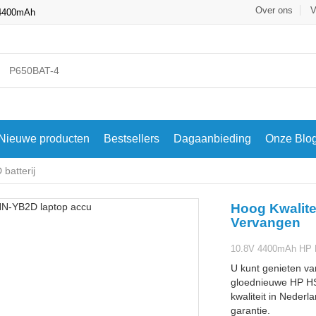
Over ons
V
 4400mAh
Nieuwe producten
Bestsellers
Dagaanbieding
Onze Blo
atterij
Hoog Kwalite
Vervangen
10.8V 4400mAh HP Pa
U kunt genieten va
gloednieuwe HP H
kwaliteit in Nederl
garantie.