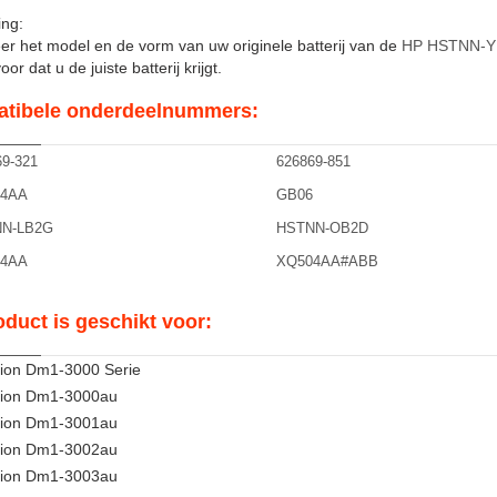
ng:
er het model en de vorm van uw originele batterij van de
HP HSTNN-Y
or dat u de juiste batterij krijgt.
tibele onderdeelnummers:
9-321
626869-851
4AA
GB06
N-LB2G
HSTNN-OB2D
4AA
XQ504AA#ABB
oduct is geschikt voor:
lion Dm1-3000 Serie
lion Dm1-3000au
lion Dm1-3001au
lion Dm1-3002au
lion Dm1-3003au