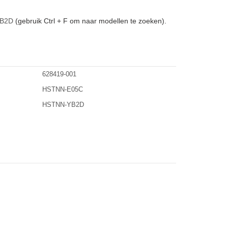
B2D
(gebruik Ctrl + F om naar modellen te zoeken).
628419-001
HSTNN-E05C
HSTNN-YB2D