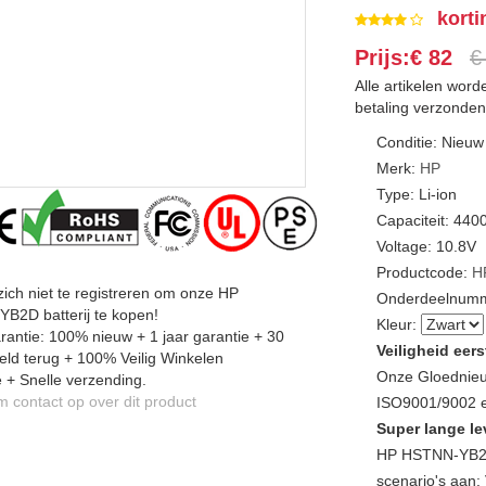
korti
Prijs:€ 82
€
Alle artikelen wor
betaling verzonden
Conditie: Nieuw
Merk:
HP
Type: Li-ion
Capaciteit: 44
Voltage: 10.8V
Productcode:
H
zich niet te registreren om onze HP
Onderdeelnumm
B2D batterij te kopen!
Kleur:
antie: 100% nieuw + 1 jaar garantie + 30
Veiligheid eers
ld terug + 100% Veilig Winkelen
Onze Gloednieu
 + Snelle verzending.
contact op over dit product
ISO9001/9002 en
Super lange le
HP HSTNN-YB2D
scenario's aan: 