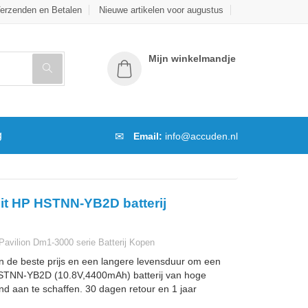
erzenden en Betalen
Nieuwe artikelen voor augustus
Mijn winkelmandje
g
Email:
info@accuden.nl
it HP HSTNN-YB2D batterij
vilion Dm1-3000 serie Batterij Kopen
n de beste prijs en een langere levensduur om een
STNN-YB2D (10.8V,4400mAh) batterij van hoge
and aan te schaffen. 30 dagen retour en 1 jaar