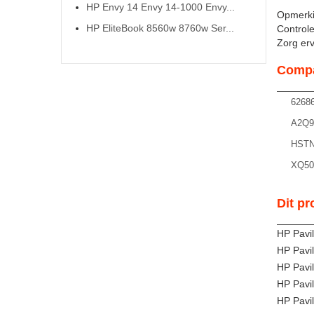
HP Envy 14 Envy 14-1000 Envy...
Opmerki
HP EliteBook 8560w 8760w Ser...
Controle
Zorg ervo
Compa
62686
A2Q9
HSTN
XQ50
Dit pr
HP Pavi
HP Pavi
HP Pavi
HP Pavi
HP Pavi