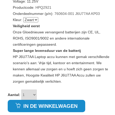
Voltage: 11.25V
Productcode:
HPQ2921
Onderdeelnummer (p/n):
760604-001
J6U77AA
KP03
Kleur:
Veiligheid eerst
Onze Gloednieuwe vervangend batterijen zijn CE, UL,
ROHS, ISO9001/9002 en andere internationale
certificeringen gepasseerd.
Super lange levensduur van de batterij
HP J6U77AA Laptop accu kunnen met gemak verschillende
scenario's aan: Vrije tijd, kantoor en entertainment. We
kennen allemaal uw zorgen en u hoeft zich geen zorgen te
maken, Hoogste Kwaliteit HP J6U77AA Accu zullen uw
zorgen gemakkelijk verlichten.
Aantal:
IN DE WINKELWAGEN