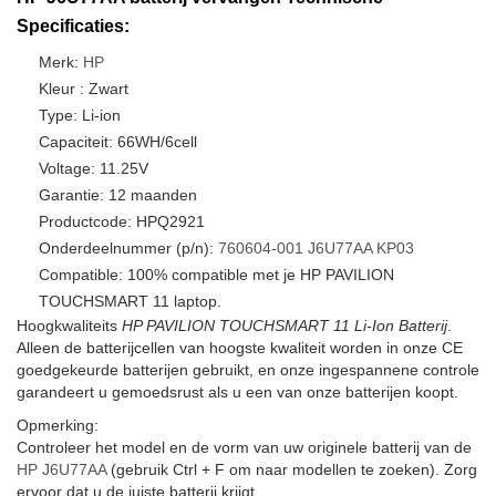
Specificaties:
Merk:
HP
Kleur : Zwart
Type: Li-ion
Capaciteit: 66WH/6cell
Voltage: 11.25V
Garantie: 12 maanden
Productcode: HPQ2921
Onderdeelnummer (p/n):
760604-001
J6U77AA
KP03
Compatible: 100% compatible met je HP PAVILION
TOUCHSMART 11 laptop.
Hoogkwaliteits
HP PAVILION TOUCHSMART 11 Li-Ion Batterij
.
Alleen de batterijcellen van hoogste kwaliteit worden in onze CE
goedgekeurde batterijen gebruikt, en onze ingespannene controle
garandeert u gemoedsrust als u een van onze batterijen koopt.
Opmerking:
Controleer het model en de vorm van uw originele batterij van de
HP J6U77AA
(gebruik Ctrl + F om naar modellen te zoeken). Zorg
ervoor dat u de juiste batterij krijgt.