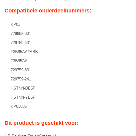
Compatibele onderdeelnummers:
KP03
729892-001
729759-431
F3B95AA#ABB
F3B95AA
729759-831
729759-241
HSTNN-DB5P
HSTNN-YB5P
KP03036
Dit product is geschikt voor: