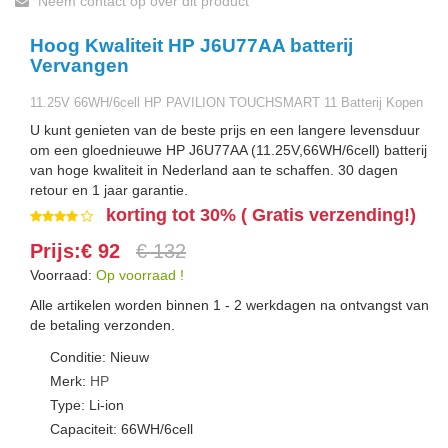
Neem contact op over dit product
Hoog Kwaliteit HP J6U77AA batterij
Vervangen
11.25V 66WH/6cell HP PAVILION TOUCHSMART 11 Batterij Kopen
U kunt genieten van de beste prijs en een langere levensduur
om een gloednieuwe HP J6U77AA (11.25V,66WH/6cell) batterij
van hoge kwaliteit in Nederland aan te schaffen. 30 dagen
retour en 1 jaar garantie.
korting tot 30% ( Gratis verzending!)
Prijs:€ 92
€ 132
Voorraad:
Op voorraad !
Alle artikelen worden binnen 1 - 2 werkdagen na ontvangst van
de betaling verzonden.
Conditie: Nieuw
Merk:
HP
Type: Li-ion
Capaciteit: 66WH/6cell