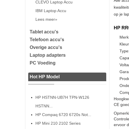
Alle acc
CLEVO Laptop Accu
kwalitei
IBM Laptop Accu
op je la
Lees meer»
HP RR0
Tablet accu's
Merk
Telefoon accu's
Kleur
Overige accu's
Type:
Laptop adapters
Capa
PC Voeding
Volta
Gara
Hot HP Model
Prod
Onde
Comp
HP HSTNN-UB7H TPN-W126
Hoogkwa
CE goedg
HSTNN...
Opmerki
HP Compaq 6720 6720s Not...
Controle
HP Mini 210 2102 Series
ervoor da