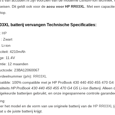
u's van accuden.nl zijn voorzien van de moderne Lithium-Ion techniek
tseisen. Dit geldt ook voor de
accu voor HP RR03XL
. Met een capacite
ptop.
3XL batterij vervangen Technische Specificaties:
:
HP
 : Zwart
 Li-ion
citeit: 4210mAh
ge: 11.4V
ntie: 12 maanden
uctcode: 23BA12060067
rdeelnummer (p/n):
RR03XL
atible: 100% compatible met je HP ProBook 430 440 450 455 470 G4 
liteits
HP ProBook 430 440 450 455 470 G4 G5 Li-Ion Batterij
. Alleen 
ekeurde batterijen gebruikt, en onze ingespannene controle garandeer
ng:
er het model en de vorm van uw originele batterij van de
HP RR03XL
(
t u de juiste batterij krijgt.