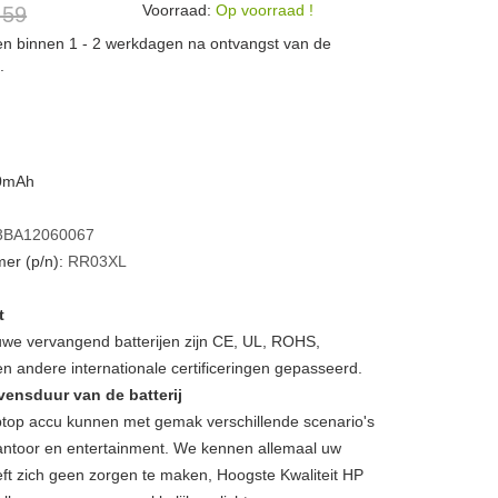
Voorraad:
Op voorraad !
 59
den binnen 1 - 2 werkdagen na ontvangst van de
.
10mAh
3BA12060067
er (p/n):
RR03XL
t
we vervangend batterijen zijn CE, UL, ROHS,
 andere internationale certificeringen gepasseerd.
vensduur van de batterij
op accu kunnen met gemak verschillende scenario's
, kantoor en entertainment. We kennen allemaal uw
ft zich geen zorgen te maken, Hoogste Kwaliteit HP