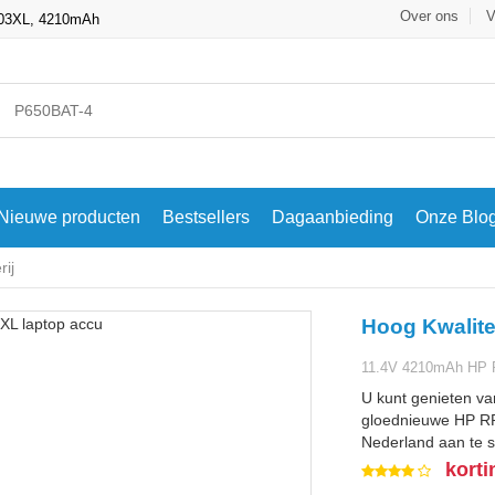
Over ons
V
R03XL, 4210mAh
Nieuwe producten
Bestsellers
Dagaanbieding
Onze Blo
ij
Hoog Kwalite
11.4V 4210mAh HP P
U kunt genieten va
gloednieuwe HP RR0
Nederland aan te s
korti