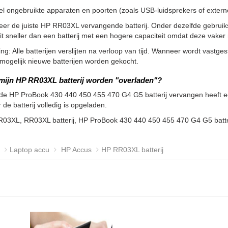
l ongebruikte apparaten en poorten (zoals USB-luidsprekers of externe 
eer de juiste HP RR03XL vervangende batterij. Onder dezelfde gebrui
it sneller dan een batterij met een hogere capaciteit omdat deze vak
g: Alle batterijen verslijten na verloop van tijd. Wanneer wordt vastgeste
ogelijk nieuwe batterijen worden gekocht.
mijn HP RR03XL batterij worden "overladen"?
de HP ProBook 430 440 450 455 470 G4 G5 batterij vervangen heeft ee
de batterij volledig is opgeladen.
R03XL, RR03XL batterij, HP ProBook 430 440 450 455 470 G4 G5 bat
Laptop accu
HP Accus
HP RR03XL batterij