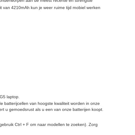
, onderworpen aan de meest recente en strengste
it van 4210mAh kun je weer ruime tijd mobiel werken
G5 laptop.
de batterijcellen van hoogste kwaliteit worden in onze
t u gemoedsrust als u een van onze batterijen koopt.
gebruik Ctrl + F om naar modellen te zoeken). Zorg