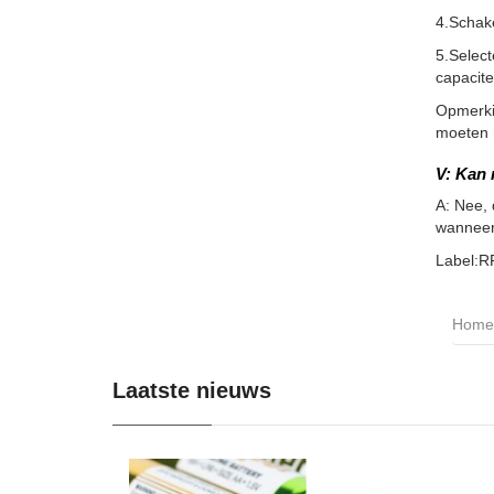
4.Schake
5.Select
capacite
Opmerkin
moeten m
V: Kan 
A: Nee, 
wanneer 
Label:R
Home
Laatste nieuws