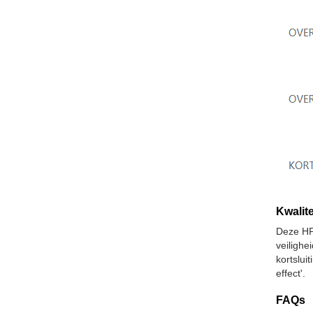
Kwalite
Deze HP
veiligh
kortslu
effect'.
FAQs