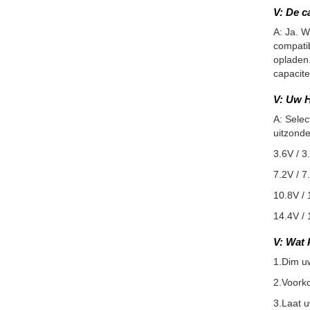
V: De c
A: Ja. W
compatib
opladen.
capacite
V: Uw H
A: Selec
uitzonde
3.6V / 3
7.2V / 7
10.8V / 
14.4V / 
V: Wat 
1.Dim u
2.Voorko
3.Laat 