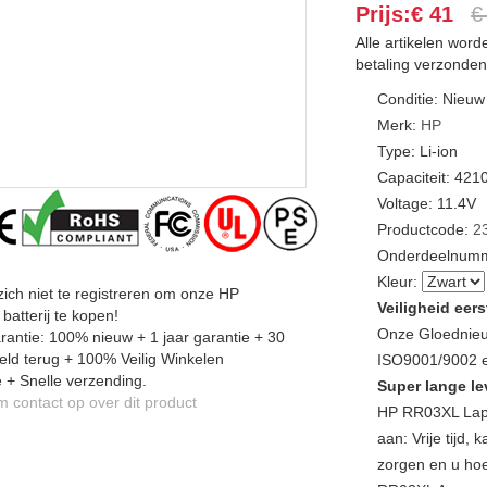
Prijs:€ 41
€
Alle artikelen wor
betaling verzonden
Conditie: Nieuw
Merk:
HP
Type: Li-ion
Capaciteit: 42
Voltage: 11.4V
Productcode:
2
Onderdeelnumm
Kleur:
zich niet te registreren om onze HP
Veiligheid eers
atterij te kopen!
Onze Gloednieu
antie: 100% nieuw + 1 jaar garantie + 30
ld terug + 100% Veilig Winkelen
ISO9001/9002 en
 + Snelle verzending.
Super lange le
contact op over dit product
HP RR03XL Lapt
aan: Vrije tijd
zorgen en u hoe