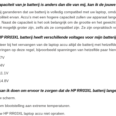
apaciteit van je batterij is anders dan die van mij, kan ik de jou
ij garanderen dat uw batterij is volledig compatibel met uw laptop, omdat
iliteit ervan. Accu's met een hogere capaciteit zullen uw apparaat la
 Naast de capaciteit is het ook belangrijk om de grootte en het gewicht
it mogelijk groter zijn, zelfs als ze compatibel zijn. Ze zijn onpraktisc
P RR03XL batterij heeft verschillende voltages voor mijn batteri
teer bij het vervangen van de laptop accu altijd de batterij met hetzelfde
ringen op deze regel, bijvoorbeeld spanningen van hetzelfde paar hier
.7V
.4V
11.1V
14.8V
kan ik doen om ervoor te zorgen dat de HP RR03XL batterij lang
w scherm.
m blootstelling aan extreme temperaturen.
uw HP RR03XL laptop accu niet opraken.