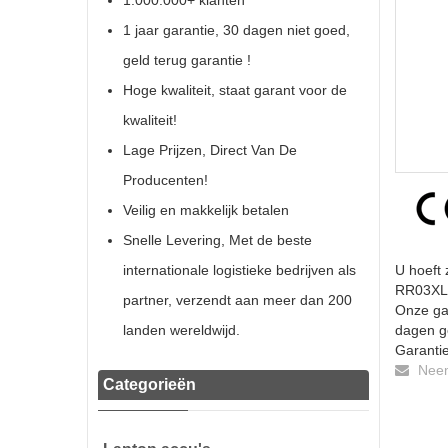
1.000.000+ klanten
1 jaar garantie, 30 dagen niet goed,
geld terug garantie !
Hoge kwaliteit, staat garant voor de
kwaliteit!
Lage Prijzen, Direct Van De
Producenten!
Veilig en makkelijk betalen
Snelle Levering, Met de beste
internationale logistieke bedrijven als
U hoeft 
RR03XL b
partner, verzendt aan meer dan 200
Onze gar
landen wereldwijd.
dagen ge
Garantie
Neem 
Categorieën