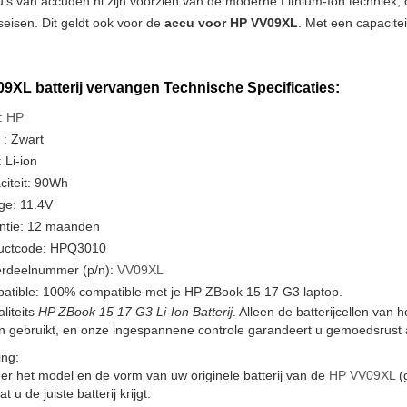
u's van accuden.nl zijn voorzien van de moderne Lithium-Ion techniek
tseisen. Dit geldt ook voor de
accu voor HP VV09XL
. Met een capacite
9XL batterij vervangen Technische Specificaties:
:
HP
 : Zwart
 Li-ion
citeit: 90Wh
ge: 11.4V
ntie: 12 maanden
uctcode: HPQ3010
rdeelnummer (p/n):
VV09XL
atible: 100% compatible met je HP ZBook 15 17 G3 laptop.
liteits
HP ZBook 15 17 G3 Li-Ion Batterij
. Alleen de batterijcellen van
en gebruikt, en onze ingespannene controle garandeert u gemoedsrust a
ng:
er het model en de vorm van uw originele batterij van de
HP VV09XL
(g
t u de juiste batterij krijgt.