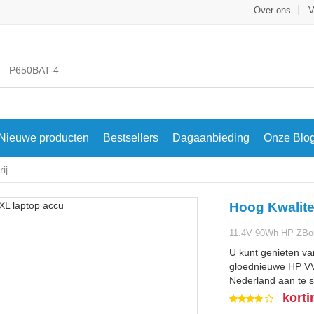
Over ons
V
Nieuwe producten
Bestsellers
Dagaanbieding
Onze Blo
ij
Hoog Kwalite
11.4V 90Wh HP ZBoo
U kunt genieten va
gloednieuwe HP VV0
Nederland aan te s
korti