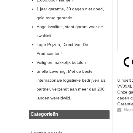
1.000.000+ klanten
1 jaar garantie, 30 dagen niet goed,
geld terug garantie !
Hoge kwaliteit, staat garant voor de
kwaliteit!
Lage Prijzen, Direct Van De
Producenten!
Veilig en makkelijk betalen
Snelle Levering, Met de beste
internationale logistieke bedrijven als
U hoeft 
VV09XL b
partner, verzendt aan meer dan 200
Onze gar
landen wereldwijd.
dagen ge
Garantie
Neem 
Categorieën