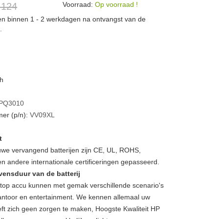
Voorraad:
Op voorraad !
 124
den binnen 1 - 2 werkdagen na ontvangst van de
.
Wh
PQ3010
er (p/n):
VV09XL
t
we vervangend batterijen zijn CE, UL, ROHS,
 andere internationale certificeringen gepasseerd.
vensduur van de batterij
op accu kunnen met gemak verschillende scenario's
, kantoor en entertainment. We kennen allemaal uw
ft zich geen zorgen te maken, Hoogste Kwaliteit HP