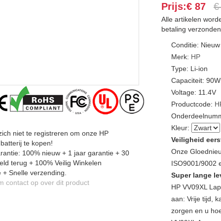
Prijs:€ 87
€
Alle artikelen wor
betaling verzonden
Conditie: Nieuw
Merk:
HP
Type: Li-ion
Capaciteit: 90
Voltage: 11.4V
Productcode:
H
Onderdeelnumm
Kleur:
zich niet te registreren om onze HP
Veiligheid eers
atterij te kopen!
Onze Gloednieu
antie: 100% nieuw + 1 jaar garantie + 30
ld terug + 100% Veilig Winkelen
ISO9001/9002 en
 + Snelle verzending.
Super lange le
contact op over dit product
HP VV09XL Lapt
aan: Vrije tijd
zorgen en u hoe