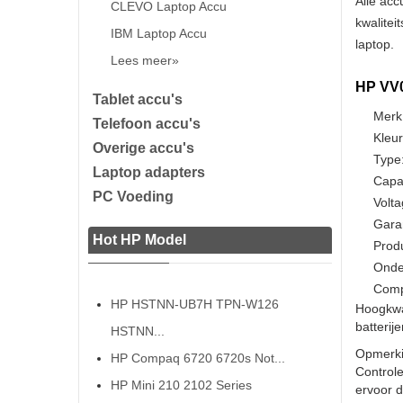
Alle acc
CLEVO Laptop Accu
kwalitei
IBM Laptop Accu
laptop.
Lees meer»
HP VV0
Tablet accu's
Merk
Telefoon accu's
Kleur
Overige accu's
Type:
Laptop adapters
Capa
PC Voeding
Volta
Gara
Hot HP Model
Prod
Onde
Comp
HP HSTNN-UB7H TPN-W126
Hoogkwa
batterij
HSTNN...
Opmerki
HP Compaq 6720 6720s Not...
Controle
HP Mini 210 2102 Series
ervoor da