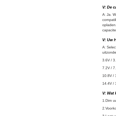
V: De c
A: Ja. W
compatib
opladen.
capacite
V: Uw H
A: Selec
uitzonde
3.6V / 3
7.2V / 7
10.8V / 
14.4V / 
V: Wat 
1.Dim u
2.Voorko