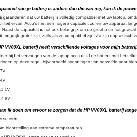
apaciteit van je batterij is anders dan die van mij, kan ik de jou
ij garanderen dat uw batterij is volledig compatibel met uw laptop, omdat
iliteit ervan. Accu's met een hogere capaciteit zullen uw apparaat la
 Naast de capaciteit is het ook belangrijk om de grootte en het gewicht
it mogelijk groter zijn, zelfs als ze compatibel zijn. Ze zijn onpraktisc
P VV09XL batterij heeft verschillende voltages voor mijn batteri
teer bij het vervangen van de laptop accu altijd de batterij met hetzelfde
ringen op deze regel, bijvoorbeeld spanningen van hetzelfde paar hier
.7V
.4V
11.1V
14.8V
kan ik doen om ervoor te zorgen dat de HP VV09XL batterij lang
w scherm.
m blootstelling aan extreme temperaturen.