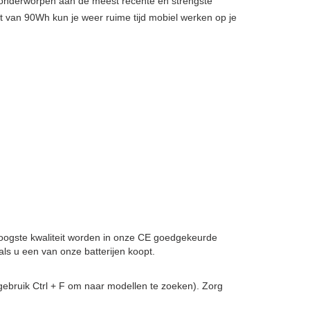
, onderworpen aan de meest recente en strengste
it van 90Wh kun je weer ruime tijd mobiel werken op je
 hoogste kwaliteit worden in onze CE goedgekeurde
ls u een van onze batterijen koopt.
ebruik Ctrl + F om naar modellen te zoeken). Zorg