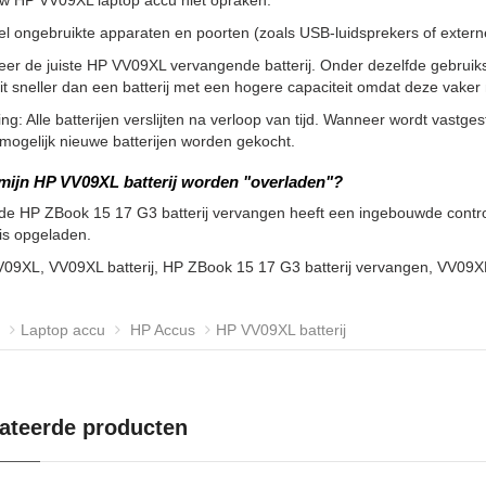
uw HP VV09XL laptop accu niet opraken.
l ongebruikte apparaten en poorten (zoals USB-luidsprekers of externe 
eer de juiste HP VV09XL vervangende batterij. Onder dezelfde gebruik
it sneller dan een batterij met een hogere capaciteit omdat deze vak
g: Alle batterijen verslijten na verloop van tijd. Wanneer wordt vastgeste
ogelijk nieuwe batterijen worden gekocht.
mijn HP VV09XL batterij worden "overladen"?
de HP ZBook 15 17 G3 batterij vervangen heeft een ingebouwde controll
 is opgeladen.
V09XL, VV09XL batterij, HP ZBook 15 17 G3 batterij vervangen, VV09
Laptop accu
HP Accus
HP VV09XL batterij
ateerde producten