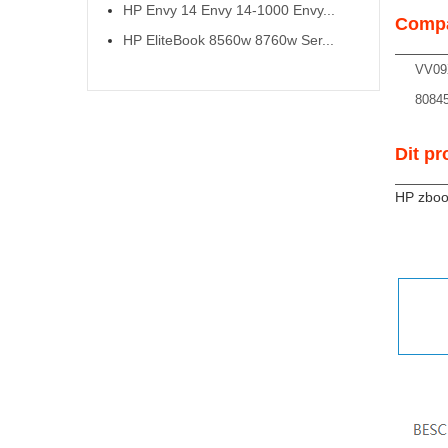
HP Envy 14 Envy 14-1000 Envy...
Compa
HP EliteBook 8560w 8760w Ser...
VV09
80845
Dit pr
HP zboo