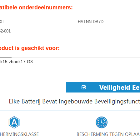
tibele onderdeelnummers:
XL
HSTNN-DB7D
2-001
oduct is geschikt voor:
k15 zbook17 G3