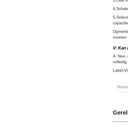
3.Laat 
4.Schake
5.Select
capacite
Opmerkin
moeten m
V: Kan 
A: Nee, 
volledig
Label:V
Home
Gerel